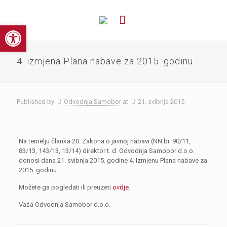
Open toolbar
4. izmjena Plana nabave za 2015. godinu
Published by
Odvodnja Samobor
at
21. svibnja 2015.
Na temelju članka 20. Zakona o javnoj nabavi (NN br. 90/11,
83/13, 143/13, 13/14) direktor t. d. Odvodnja Samobor d.o.o.
donosi dana 21. svibnja 2015. godine 4. Izmjenu Plana nabave za
2015. godinu.
Možete ga pogledati ili preuzeti
ovdje
.
Vaša Odvodnja Samobor d.o.o.