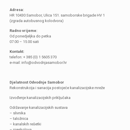
Adresa:
HR 10430 Samobor, Ulica 151. samoborske brigade HV 1
(zgrada autobusnog kolodvora)
Radno vrijeme:
Od ponedjeljka do petka
07.00 – 15.00 sati
Kontakt:
telefon: + 385 (0) 1 5605 370
e-mail: info@odvodnjasamobor.hr
Djelatnost Odvodnje Samobor
Rekonstrukcija i sanacija postojeće kanalizacijske mreže
Izvođenje kanalizacijskih priključaka
Održavanje kanalizacijskih sustava
– slivnika
– taložnica
– kanalskih rešetki
– pjeskolova