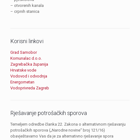
– otvorenih kanala
– crpnih stanica
Korisni linkovi
Grad Samobor
Komunalac d.o.o.
Zagrebačka županija
Hrvatske vode
Vodovod i odvodnja
Energometan
Vodoprivreda Zagreb
Rješavanje potrošačkih sporova
Temeljem odredbe članka 22. Zakona o alternativnom rješavanju
potrošačkih sporova („Narodne novine“ broj 121/16)
obavještavamo Vas da je za alternativno rješavanje spora