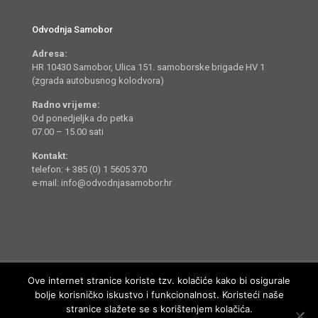
Odvodnja Samobor
Adresa:
HR 10430 Samobor, Ulica 151. samoborske brigade HV 1
(zgrada autobusnog kolodvora)
Radno vrijeme:
Od ponedjeljka do petka
07.00 – 15.00 sati
Kontakt:
telefon: + 385 (0) 1 5605 370
e-mail: info@odvodnjasamobor.hr
Ove internet stranice koriste tzv. kolačiće kako bi osigurale
bolje korisničko iskustvo i funkcionalnost. Koristeći naše
stranice slažete se s korištenjem kolačića.