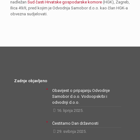
nadležan
Sud časti Hrvatske gospodarske komore
(HGK), Zagreb,
Ilica 49/II, pred kojim je Odvodnja Samobor d.o.o. kao član HGK-a
obvezna sudjelovati.
Zadnje objavljeno
Obavijest o pripajanju Odvodnje
Samobor d.o.o. Vodoopskrbi i
odvodnji d.o.o.
16. lipnja 2025.
Čestitamo Dan državnosti
29. svibnja 2025.