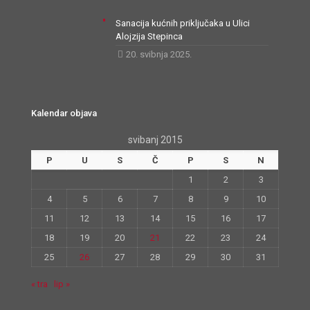
Sanacija kućnih priključaka u Ulici
Alojzija Stepinca
20. svibnja 2025.
Kalendar objava
svibanj 2015
P
U
S
Č
P
S
N
1
2
3
4
5
6
7
8
9
10
11
12
13
14
15
16
17
18
19
20
21
22
23
24
25
26
27
28
29
30
31
« tra
lip »