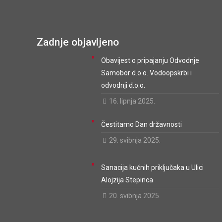
Zadnje objavljeno
Obavijest o pripajanju Odvodnje
Samobor d.o.o. Vodoopskrbi i
odvodnji d.o.o.
16. lipnja 2025.
Čestitamo Dan državnosti
29. svibnja 2025.
Sanacija kućnih priključaka u Ulici
Alojzija Stepinca
20. svibnja 2025.