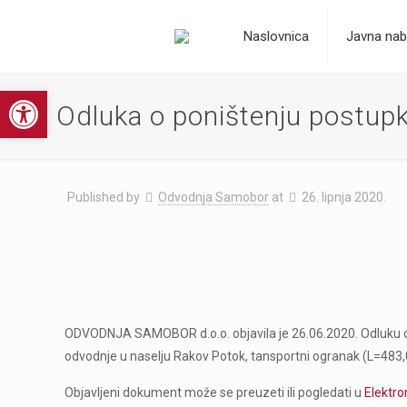
Naslovnica
Javna nab
Open toolbar
Odluka o poništenju postup
Published by
Odvodnja Samobor
at
26. lipnja 2020.
ODVODNJA SAMOBOR d.o.o. objavila je 26.06.2020. Odluku o 
odvodnje u naselju Rakov Potok, tansportni ogranak (L=483,
Objavljeni dokument može se preuzeti ili pogledati u
Elektr