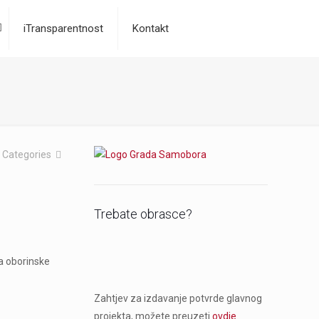
iTransparentnost
Kontakt
Categories
Trebate obrasce?
a oborinske
Zahtjev za izdavanje potvrde glavnog
projekta, možete preuzeti
ovdje
.