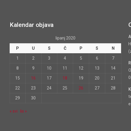
Kalendar objava
A
lipanj 2020
H
P
U
S
Č
P
S
N
(
1
2
3
4
5
6
7
R
8
9
10
11
12
13
14
O
0
15
16
17
18
19
20
21
22
23
24
25
26
27
28
K
t
29
30
e
« svi
lis »