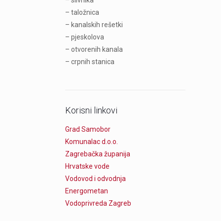
– slivnika
– taložnica
– kanalskih rešetki
– pjeskolova
– otvorenih kanala
– crpnih stanica
Korisni linkovi
Grad Samobor
Komunalac d.o.o.
Zagrebačka županija
Hrvatske vode
Vodovod i odvodnja
Energometan
Vodoprivreda Zagreb