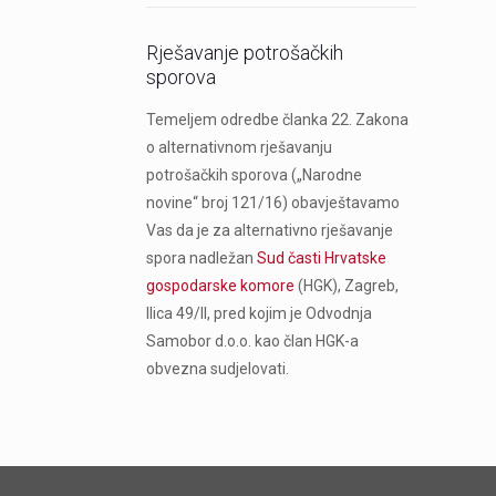
Rješavanje potrošačkih
sporova
Temeljem odredbe članka 22. Zakona
o alternativnom rješavanju
potrošačkih sporova („Narodne
novine“ broj 121/16) obavještavamo
Vas da je za alternativno rješavanje
spora nadležan
Sud časti Hrvatske
gospodarske komore
(HGK), Zagreb,
Ilica 49/II, pred kojim je Odvodnja
Samobor d.o.o. kao član HGK-a
obvezna sudjelovati.