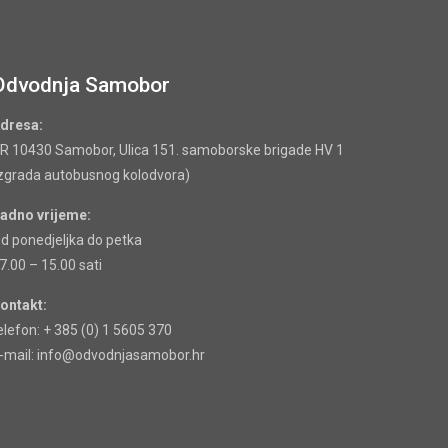
Odvodnja Samobor
dresa:
R 10430 Samobor, Ulica 151. samoborske brigade HV 1
zgrada autobusnog kolodvora)
adno vrijeme:
d ponedjeljka do petka
7.00 – 15.00 sati
ontakt:
elefon: + 385 (0) 1 5605 370
-mail: info@odvodnjasamobor.hr