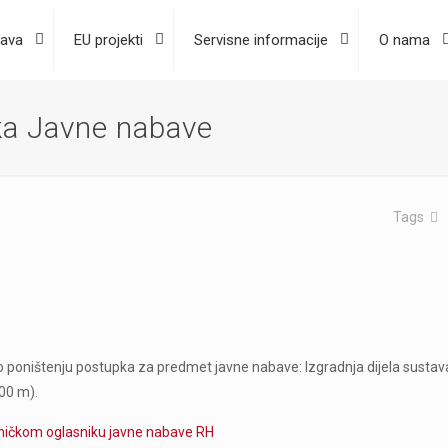
ava
EU projekti
Servisne informacije
O nama
ka Javne nabave
Tags
poništenju postupka za predmet javne nabave: Izgradnja dijela sustav
00 m).
oničkom oglasniku javne nabave RH