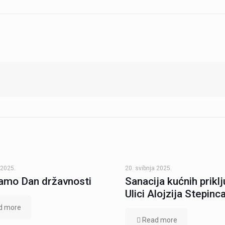
 2025.
20. svibnja 2025.
amo Dan državnosti
Sanacija kućnih prikl
Ulici Alojzija Stepinc
d more
Read more