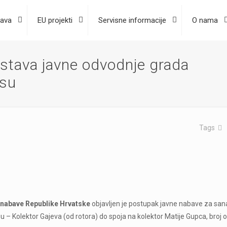
ava
EU projekti
Servisne informacije
O nama
ustava javne odvodnje grada
esu
.
Tags
 nabave Republike Hrvatske
objavljen je postupak javne nabave za sana
– Kolektor Gajeva (od rotora) do spoja na kolektor Matije Gupca, broj 