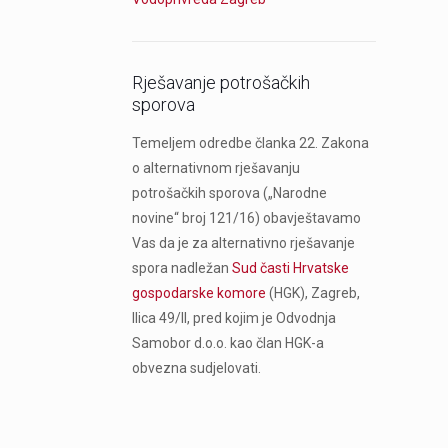
Rješavanje potrošačkih
sporova
Temeljem odredbe članka 22. Zakona
o alternativnom rješavanju
potrošačkih sporova („Narodne
novine“ broj 121/16) obavještavamo
Vas da je za alternativno rješavanje
spora nadležan
Sud časti Hrvatske
gospodarske komore
(HGK), Zagreb,
Ilica 49/II, pred kojim je Odvodnja
Samobor d.o.o. kao član HGK-a
obvezna sudjelovati.