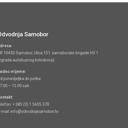
Odvodnja Samobor
dresa:
R 10430 Samobor, Ulica 151. samoborske brigade HV 1
zgrada autobusnog kolodvora)
adno vrijeme:
d ponedjeljka do petka
7.00 – 15.00 sati
ontakt:
elefon: + 385 (0) 1 5605 370
-mail: info@odvodnjasamobor.hr