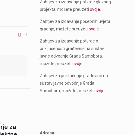
Zahtjev za izdavanje potvrde glavnog
projekta, možete preuzeti
ovdje
.
Zahtjev za izdavanje posebnih uvjeta
gradnje, možete preuzeti
ovdje
.
0
Zahtjev za izdavanje potvrde o
priključenosti građevine na sustav
javne odvodnje Grada Samobora,
možete preuzeti
ovdje
.
Zahtjev za priključenje građevine na
sustav javne odvodnje Grada
Samobora, možete preuzeti
ovdje
.
nje za
Adresa:
ojektne