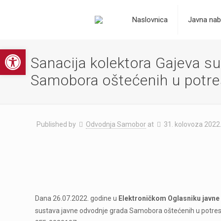
Naslovnica
Javna nab
Open toolbar
Sanacija kolektora Gajeva s
Samobora oštećenih u potr
Published by
Odvodnja Samobor
at
31. kolovoza 2022
Dana 26.07.2022. godine u
Elektroničkom Oglasniku javne
sustava javne odvodnje grada Samobora oštećenih u potresu 