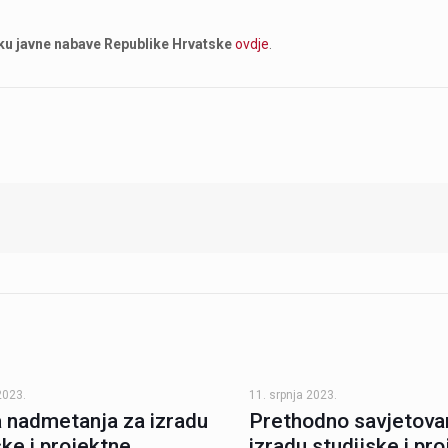
ku javne nabave Republike Hrvatske
ovdje
.
2023.
11. srpnja 2023.
 nadmetanja za izradu
Prethodno savjetova
ske i projektne
izradu studijske i pr