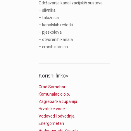
Održavanje kanalizacijskih sustava
– slivnika
– taložnica
– kanalskih rešetki
– pjeskolova
– otvorenih kanala
– crpnih stanica
Korisni linkovi
Grad Samobor
Komunalac d.o.o.
Zagrebačka županija
Hrvatske vode
Vodovod i odvodnja
Energometan
Vodoprivreda Zagreb