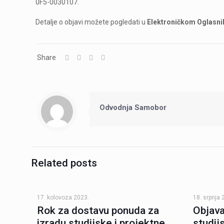
0F5-0030107.
Detalje o objavi možete pogledati u
Elektroničkom Oglasni
Share
Odvodnja Samobor
Related posts
17. kolovoza 2023.
18. srpnja 
Rok za dostavu ponuda za
Objava
izradu studijske i projektne
studij