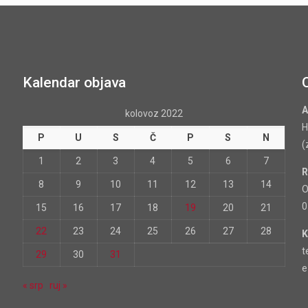
Kalendar objava
A
kolovoz 2022
H
P
U
S
Č
P
S
N
(
1
2
3
4
5
6
7
R
8
9
10
11
12
13
14
O
0
15
16
17
18
19
20
21
22
23
24
25
26
27
28
K
t
29
30
31
e
« srp
ruj »