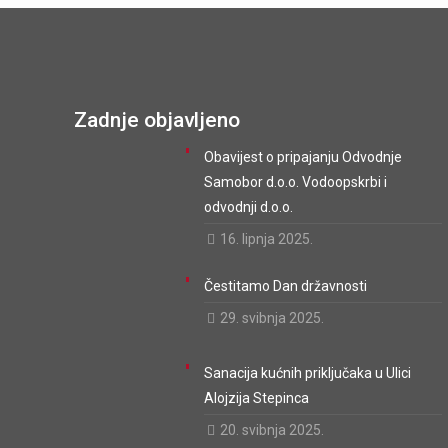
Zadnje objavljeno
Obavijest o pripajanju Odvodnje
Samobor d.o.o. Vodoopskrbi i
odvodnji d.o.o.
16. lipnja 2025.
Čestitamo Dan državnosti
29. svibnja 2025.
Sanacija kućnih priključaka u Ulici
Alojzija Stepinca
20. svibnja 2025.