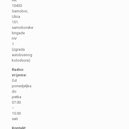
HR
10430
Samobor,
Ulica
151.
samoborske
brigade
HV
1
(zgrada
autobusnog
kolodvora)
Radno
vrijeme:
Od
ponedjeljka
do
petka
07.00
–
15.00
sati
Kontakt: