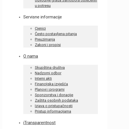
odvodnje grada Samobora oštećenih
u potresu
Servisne informacije
Cjenici
Često postavljena pitanja
Preuzimanja
Zakoni i propisi
O nama
Skupština društva
Nadzorni odbor
Interni akti
Financijska izvješća
Planovi i programi
Sponzorstva i donacije
Zaštita osobnih podataka
Izjava o pristupačnosti
Pristup informacijama
iTransparentnost