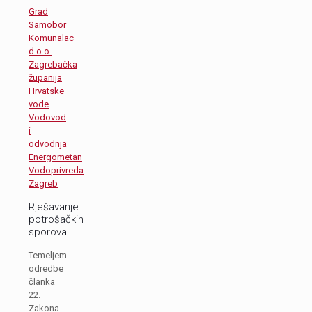
Grad
Samobor
Komunalac
d.o.o.
Zagrebačka
županija
Hrvatske
vode
Vodovod
i
odvodnja
Energometan
Vodoprivreda
Zagreb
Rješavanje
potrošačkih
sporova
Temeljem
odredbe
članka
22.
Zakona