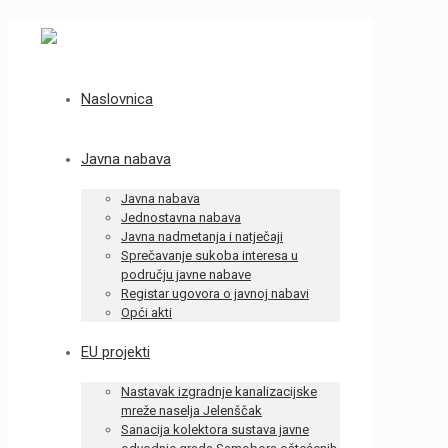
Naslovnica
Javna nabava
Javna nabava
Jednostavna nabava
Javna nadmetanja i natječaji
Sprečavanje sukoba interesa u
području javne nabave
Registar ugovora o javnoj nabavi
Opći akti
EU projekti
Nastavak izgradnje kanalizacijske
mreže naselja Jelenščak
Sanacija kolektora sustava javne