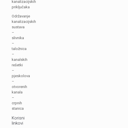
kanalizacijskih
priključaka
Održavanje
kanalizacijskih
sustava
–
slivnika
–
taložnica
–
kanalskih
rešetki
–
pjeskolova
–
otvorenih
kanala
–
crpnih
stanica
Korisni
linkovi