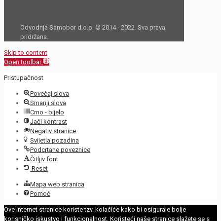
Odvodnja Samobor d.o.o. © 2014 - 2022. Sva prava
pridržana.
Skip to content
Open toolbar
Pristupačnost
Povećaj slova
Smanji slova
Crno - bijelo
Jači kontrast
Negativ stranice
Svijetla pozadina
Podcrtane poveznice
Čitljiv font
Reset
Mapa web stranica
Pomoć
Ove internet stranice koriste tzv. kolačiće kako bi osigurale bolje
korisničko iskustvo i funkcionalnost. Koristeći naše stranice slažete se s