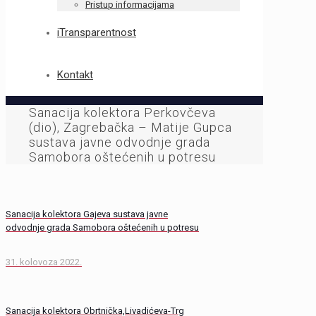
Pristup informacijama
iTransparentnost
Kontakt
Sanacija kolektora Perkovčeva
(dio), Zagrebačka – Matije Gupca
sustava javne odvodnje grada
Samobora oštećenih u potresu
Sanacija kolektora Gajeva sustava javne
odvodnje grada Samobora oštećenih u potresu
31. kolovoza 2022.
Sanacija kolektora Obrtnička,Livadićeva-Trg