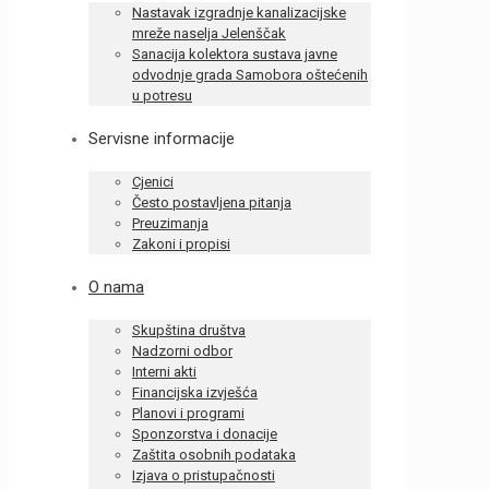
Nastavak izgradnje kanalizacijske
mreže naselja Jelenščak
Sanacija kolektora sustava javne
odvodnje grada Samobora oštećenih
u potresu
Servisne informacije
Cjenici
Često postavljena pitanja
Preuzimanja
Zakoni i propisi
O nama
Skupština društva
Nadzorni odbor
Interni akti
Financijska izvješća
Planovi i programi
Sponzorstva i donacije
Zaštita osobnih podataka
Izjava o pristupačnosti