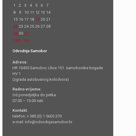
1
2
3
4
5
6
7
8
9
10
11
12
13
14
15
16
17
18
19
20
21
22
23
24
25
26
27
28
29
30
31
« srp
ruj »
Odvodnja Samobor
Adresa:
HR 10430 Samobor, Ulica 151. samoborske brigade
HV 1
(zgrada autobusnog kolodvora)
Radno vrijeme:
Od ponedjeljka do petka
07.00 – 15.00 sati
Kontakt:
telefon: + 385 (0) 1 5605 370
e-mail: info@odvodnjasamobor.hr