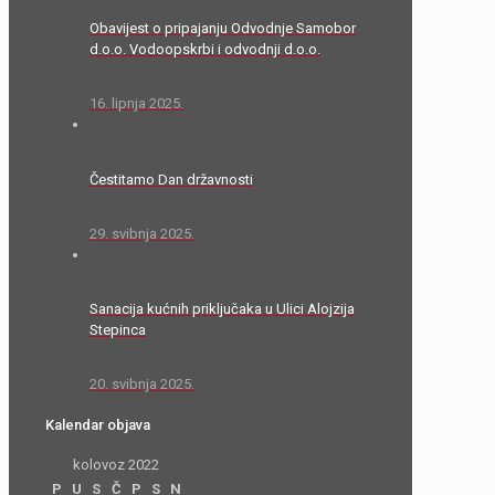
Obavijest o pripajanju Odvodnje Samobor
d.o.o. Vodoopskrbi i odvodnji d.o.o.
16. lipnja 2025.
Čestitamo Dan državnosti
29. svibnja 2025.
Sanacija kućnih priključaka u Ulici Alojzija
Stepinca
20. svibnja 2025.
Kalendar objava
kolovoz 2022
P
U
S
Č
P
S
N