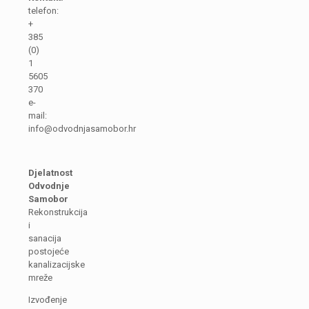
telefon:
+
385
(0)
1
5605
370
e-
mail:
info@odvodnjasamobor.hr
Djelatnost
Odvodnje
Samobor
Rekonstrukcija
i
sanacija
postojeće
kanalizacijske
mreže
Izvođenje