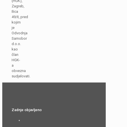
(HGK),
Zagreb,
Ilica
49/II, pred
kojim
je
Odvodnja
Samobor
d.o.o.
kao
član
HGK-
a
obvezna
sudjelovati.
Zadnje objavljeno