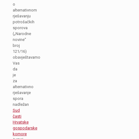
o
alternativnom
rješavanju
potrošačkih
sporova
(„Narodne
novine“
broj
121/16)
obavještavamo
Vas
da
je
za
alternativno
rješavanje
spora
nadležan
Sud
časti
Hrvatske
gospodarske
komore