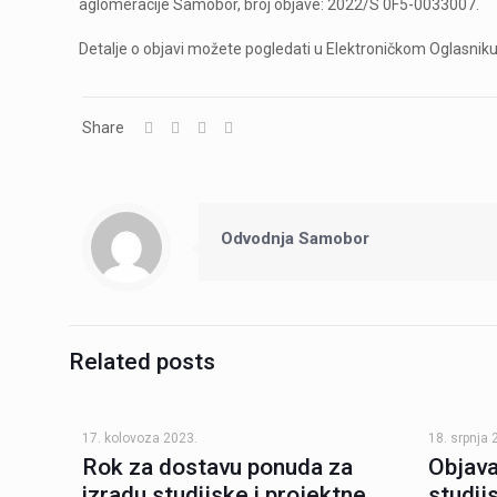
aglomeracije Samobor, broj objave:
2022/S 0F5-0033007
.
Detalje o objavi možete pogledati u Elektroničkom Oglasni
Share
Odvodnja Samobor
Related posts
17. kolovoza 2023.
18. srpnja 
Rok za dostavu ponuda za
Objava
izradu studijske i projektne
studij