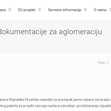
ava
EU projekti
Servisne informacije
O nama
 dokumentacije za aglomeraciju
Tags
bave Republike Hrvatske objavljen je postupak javne nabave za Izradu s
skog paketa za projekt razvoja sustava odvodnje i pročišćavanja otpadn