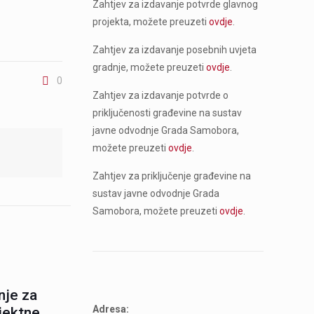
Zahtjev za izdavanje potvrde glavnog
projekta, možete preuzeti
ovdje
.
Zahtjev za izdavanje posebnih uvjeta
gradnje, možete preuzeti
ovdje
.
0
Zahtjev za izdavanje potvrde o
priključenosti građevine na sustav
javne odvodnje Grada Samobora,
možete preuzeti
ovdje
.
Zahtjev za priključenje građevine na
sustav javne odvodnje Grada
Samobora, možete preuzeti
ovdje
.
nje za
Adresa:
ojektne