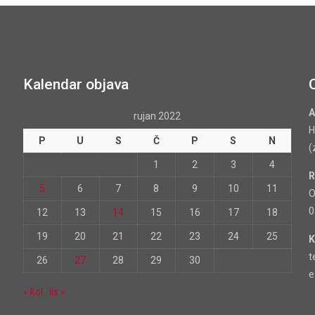
Kalendar objava
A
rujan 2022
H
P
U
S
Č
P
S
N
(
1
2
3
4
R
5
6
7
8
9
10
11
O
0
12
13
14
15
16
17
18
19
20
21
22
23
24
25
K
t
26
27
28
29
30
e
« kol
lis »