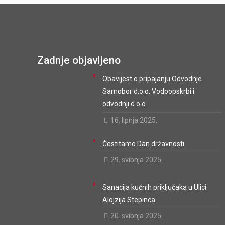
Zadnje objavljeno
Obavijest o pripajanju Odvodnje
Samobor d.o.o. Vodoopskrbi i
odvodnji d.o.o.
16. lipnja 2025.
Čestitamo Dan državnosti
29. svibnja 2025.
Sanacija kućnih priključaka u Ulici
Alojzija Stepinca
20. svibnja 2025.