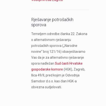
Rješavanje potrošačkih
sporova
Temeljem odredbe članka 22. Zakona
o alternativnom rješavanju
potrošačkih sporova („Narodne
novine“ broj 121/16) obavještavamo
Vas da je za alternativno rješavanje
spora nadležan
Sud časti Hrvatske
gospodarske komore
(HGK), Zagreb,
Ilica 49/II, pred kojim je Odvodnja
Samobor d.o.o. kao član HGK-a
obvezna sudjelovati.