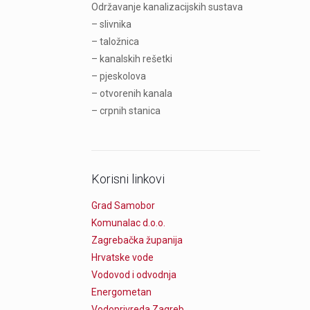
Održavanje kanalizacijskih sustava
– slivnika
– taložnica
– kanalskih rešetki
– pjeskolova
– otvorenih kanala
– crpnih stanica
Korisni linkovi
Grad Samobor
Komunalac d.o.o.
Zagrebačka županija
Hrvatske vode
Vodovod i odvodnja
Energometan
Vodoprivreda Zagreb