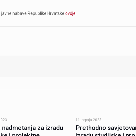
ku javne nabave Republike Hrvatske
ovdje
.
2023.
11. srpnja 2023.
 nadmetanja za izradu
Prethodno savjetova
ske i projektne
izradu studijske i pr