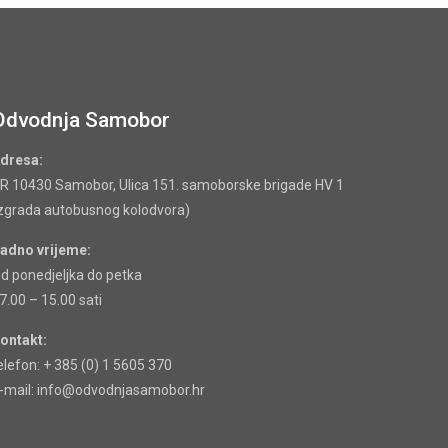
Odvodnja Samobor
dresa:
R 10430 Samobor, Ulica 151. samoborske brigade HV 1
zgrada autobusnog kolodvora)
adno vrijeme:
d ponedjeljka do petka
7.00 – 15.00 sati
ontakt:
elefon: + 385 (0) 1 5605 370
-mail: info@odvodnjasamobor.hr