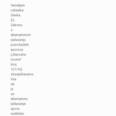
Temeljem
odredbe
članka
22.
Zakona
o
alternativnom
rješavanju
potrošačkih
sporova
(„Narodne
novine“
broj
121/16)
obavještavamo
Vas
da
je
za
alternativno
rješavanje
spora
nadležan