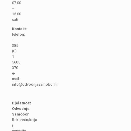
07.00
–
15.00
sati
Kontakt:
telefon:
+
385
(0)
1
5605
370
e-
mail:
info@odvodnjasamobor.hr
Djelatnost
Odvodnje
Samobor
Rekonstrukcija
i
sanacija