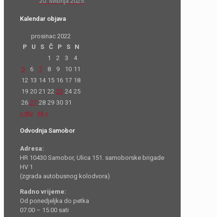
20. svibnja 2025.
Kalendar objava
prosinac 2022
P
U
S
Č
P
S
N
1
2
3
4
5
6
7
8
9
10
11
12
13
14
15
16
17
18
19
20
21
22
23
24
25
26
27
28
29
30
31
« stu
sij »
Odvodnja Samobor
Adresa:
HR 10430 Samobor, Ulica 151. samoborske brigade
HV 1
(zgrada autobusnog kolodvora)
Radno vrijeme:
Od ponedjeljka do petka
07.00 – 15.00 sati