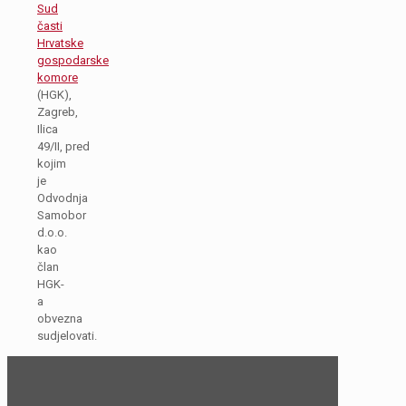
Sud
časti
Hrvatske
gospodarske
komore
(HGK),
Zagreb,
Ilica
49/II, pred
kojim
je
Odvodnja
Samobor
d.o.o.
kao
član
HGK-
a
obvezna
sudjelovati.