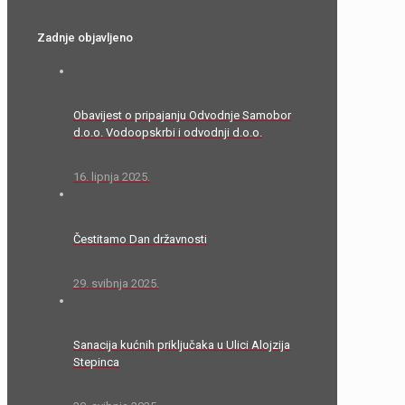
Zadnje objavljeno
Obavijest o pripajanju Odvodnje Samobor
d.o.o. Vodoopskrbi i odvodnji d.o.o.
16. lipnja 2025.
Čestitamo Dan državnosti
29. svibnja 2025.
Sanacija kućnih priključaka u Ulici Alojzija
Stepinca