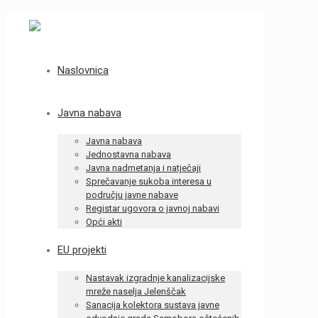
Naslovnica
Javna nabava
Javna nabava
Jednostavna nabava
Javna nadmetanja i natječaji
Sprečavanje sukoba interesa u
području javne nabave
Registar ugovora o javnoj nabavi
Opći akti
EU projekti
Nastavak izgradnje kanalizacijske
mreže naselja Jelenščak
Sanacija kolektora sustava javne