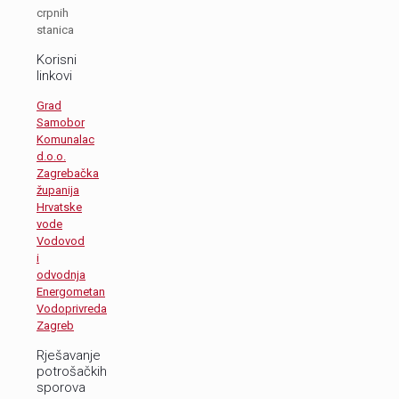
crpnih
stanica
Korisni
linkovi
Grad
Samobor
Komunalac
d.o.o.
Zagrebačka
županija
Hrvatske
vode
Vodovod
i
odvodnja
Energometan
Vodoprivreda
Zagreb
Rješavanje
potrošačkih
sporova