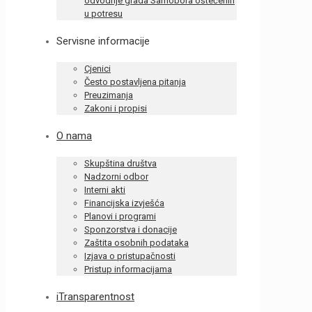
odvodnje grada Samobora oštećenih
u potresu
Servisne informacije
Cjenici
Često postavljena pitanja
Preuzimanja
Zakoni i propisi
O nama
Skupština društva
Nadzorni odbor
Interni akti
Financijska izvješća
Planovi i programi
Sponzorstva i donacije
Zaštita osobnih podataka
Izjava o pristupačnosti
Pristup informacijama
iTransparentnost