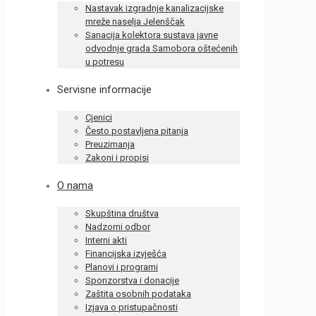
Nastavak izgradnje kanalizacijske
mreže naselja Jelenščak
Sanacija kolektora sustava javne
odvodnje grada Samobora oštećenih
u potresu
Servisne informacije
Cjenici
Često postavljena pitanja
Preuzimanja
Zakoni i propisi
O nama
Skupština društva
Nadzorni odbor
Interni akti
Financijska izvješća
Planovi i programi
Sponzorstva i donacije
Zaštita osobnih podataka
Izjava o pristupačnosti