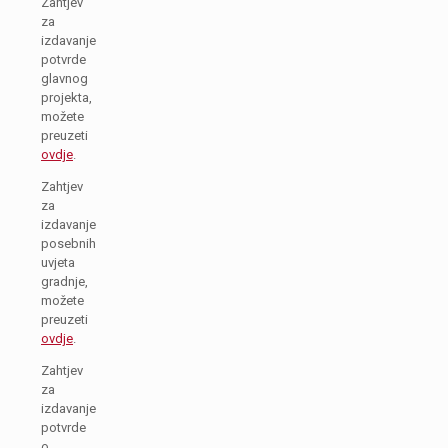
Zahtjev
za
izdavanje
potvrde
glavnog
projekta,
možete
preuzeti
ovdje
.
Zahtjev
za
izdavanje
posebnih
uvjeta
gradnje,
možete
preuzeti
ovdje
.
Zahtjev
za
izdavanje
potvrde
o