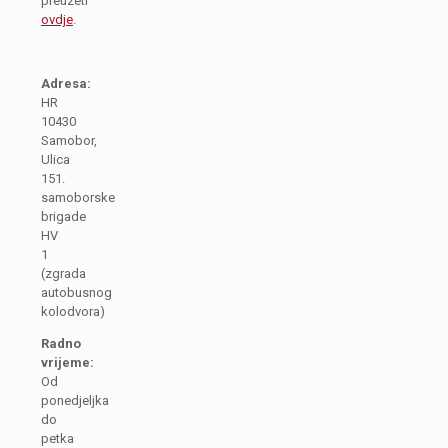
preuzeti
ovdje
.
Adresa:
HR
10430
Samobor,
Ulica
151.
samoborske
brigade
HV
1
(zgrada
autobusnog
kolodvora)
Radno
vrijeme:
Od
ponedjeljka
do
petka