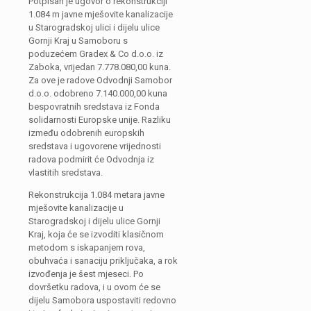
Potpisan je ugovor o rekonstrukciji
1.084 m javne mješovite kanalizacije
u Starogradskoj ulici i dijelu ulice
Gornji Kraj u Samoboru s
poduzećem Gradex & Co d.o.o. iz
Zaboka, vrijedan 7.778.080,00 kuna.
Za ove je radove Odvodnji Samobor
d.o.o. odobreno 7.140.000,00 kuna
bespovratnih sredstava iz Fonda
solidarnosti Europske unije. Razliku
između odobrenih europskih
sredstava i ugovorene vrijednosti
radova podmirit će Odvodnja iz
vlastitih sredstava.
Rekonstrukcija 1.084 metara javne
mješovite kanalizacije u
Starogradskoj i dijelu ulice Gornji
Kraj, koja će se izvoditi klasičnom
metodom s iskapanjem rova,
obuhvaća i sanaciju priključaka, a rok
izvođenja je šest mjeseci. Po
dovršetku radova, i u ovom će se
dijelu Samobora uspostaviti redovno