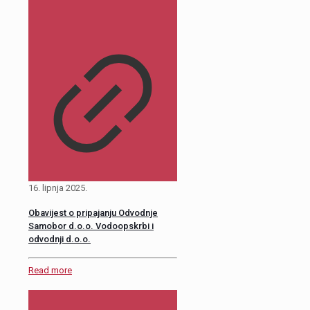
16. lipnja 2025.
Obavijest o pripajanju Odvodnje
Samobor d.o.o. Vodoopskrbi i
odvodnji d.o.o.
Read more