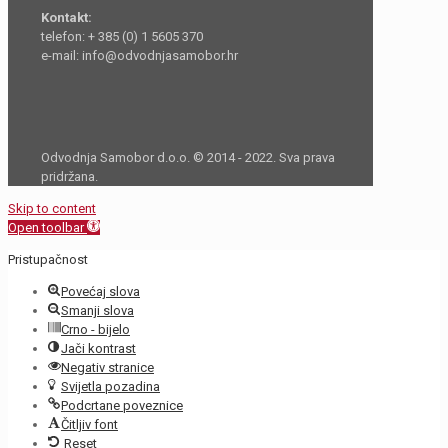
Kontakt:
telefon: + 385 (0) 1 5605 370
e-mail: info@odvodnjasamobor.hr
Odvodnja Samobor d.o.o. © 2014 - 2022. Sva prava
pridržana.
Skip to content
Open toolbar
Pristupačnost
Povećaj slova
Smanji slova
Crno - bijelo
Jači kontrast
Negativ stranice
Svijetla pozadina
Podcrtane poveznice
Čitljiv font
Reset