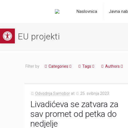
Naslovnica
Javna nab
Open toolbar
EU projekti
Filter by
Categories
Tags
Authors
Odvodnja Samobor
at
25. svibnja 2023.
Livadićeva se zatvara za
sav promet od petka do
nedjelje