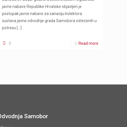
javne nabave Republike Hrvatske objavljen je
postupak javne nabave za sanaciju kolektora
sustava javne odvodnje grada Samobora oštećenih u
potresu
[…]
0
Read more
Odvodnja Samobor