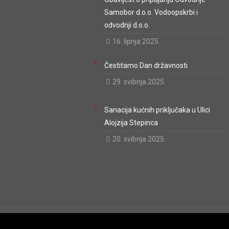
Samobor d.o.o. Vodoopskrbi i
odvodnji d.o.o.
16. lipnja 2025.
Čestitamo Dan državnosti
29. svibnja 2025.
Sanacija kućnih priključaka u Ulici
Alojzija Stepinca
20. svibnja 2025.
Odvodnja Samobor d.o.o. © 2014 - 2022. Sva prava pridržan