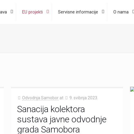
ava
EU projekti
Servisne informacije
O nama
Odvodnja Samobor
at
9. svibnja 2023.
Sanacija kolektora
sustava javne odvodnje
grada Samobora