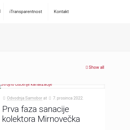
iTransparentnost
Kontakt
Show all
Odvodnja Samobor
at
7. prosinca 2022.
Prva faza sanacije
kolektora Mirnovečka