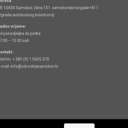
dresa:
R 10430 Samobor, Ulica 151. samoborske brigade HV 1
zgrada autobusnog kolodvora)
adno vrijeme:
d ponedjeljka do petka
7.00 – 15.00 sati
ontakt:
elefon: + 385 (0) 1 5605 370
-mail: info@odvodnjasamobor.hr