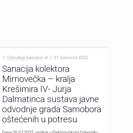
Odvodnja Samobor
at
31. kolovoza 2022.
Sanacija kolektora
Mirnovečka – kralja
Krešimira IV- Jurja
Dalmatinca sustava javne
odvodnje grada Samobora
oštećenih u potresu
Dana 26.07.2022. godine u Elektroničkom Oglasniku