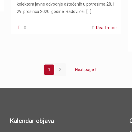
kolektora javne odvodnje oštećenih u potresima 28. i
29. prosinca 2020. godine. Radovi će i
[…]
0
Read more
1
2
Next page
Kalendar objava