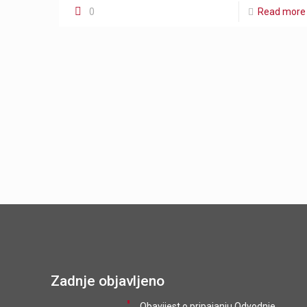
0
Read more
Zadnje objavljeno
Obavijest o pripajanju Odvodnje