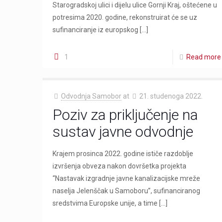
Starogradskoj ulici i dijelu ulice Gornji Kraj, oštećene u
potresima 2020. godine, rekonstruirat će se uz
sufinanciranje iz europskog
[…]
1
Read more
Odvodnja Samobor
at
21. studenoga 2022.
Poziv za priključenje na
sustav javne odvodnje
Krajem prosinca 2022. godine ističe razdoblje
izvršenja obveza nakon dovršetka projekta
“Nastavak izgradnje javne kanalizacijske mreže
naselja Jelenščak u Samoboru”, sufinanciranog
sredstvima Europske unije, a time
[…]