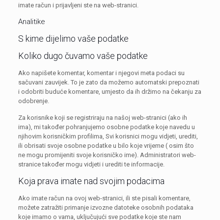
imate račun i prijavljeni ste na web-stranici.
Analitike
S kime dijelimo vaše podatke
Koliko dugo čuvamo vaše podatke
Ako napišete komentar, komentar i njegovi meta podaci su
sačuvani zauvijek. To je zato da možemo automatski prepoznati
i odobriti buduće komentare, umjesto da ih držimo na čekanju za
odobrenje.
Za korisnike koji se registriraju na našoj web-stranici (ako ih
ima), mi također pohranjujemo osobne podatke koje navedu u
njihovim korisničkim profilima, Svi korisnici mogu vidjeti, urediti,
ili obrisati svoje osobne podatke u bilo koje vrijeme ( osim što
ne mogu promijeniti svoje korisničko ime). Administratori web-
stranice također mogu vidjeti i urediti te informacije.
Koja prava imate nad svojim podacima
Ako imate račun na ovoj web-stranici, ili ste pisali komentare,
možete zatražiti primanje izvozne datoteke osobnih podataka
koje imamo o vama, uključujući sve podatke koje ste nam