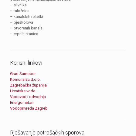
– slivnika
– taložnica
– kanalskih rešetki
– pjeskolova
– otvorenih kanala
– crpnih stanica
Korisni linkovi
Grad Samobor
Komunalac d.o.o.
Zagrebačka županija
Hrvatske vode
Vodovod i odvodnja
Energometan
Vodoprivreda Zagreb
Rješavanje potrošačkih sporova