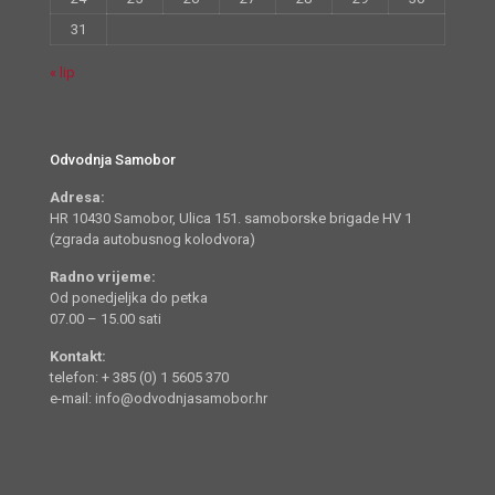
31
« lip
Odvodnja Samobor
Adresa:
HR 10430 Samobor, Ulica 151. samoborske brigade HV 1
(zgrada autobusnog kolodvora)
Radno vrijeme:
Od ponedjeljka do petka
07.00 – 15.00 sati
Kontakt:
telefon: + 385 (0) 1 5605 370
e-mail: info@odvodnjasamobor.hr