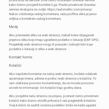
pošte (koji se također zove hash) dostavljen Gravatar servisu
kako bismo provjerili koristite li ga. Pravila privatnosti Gravatar
servisa dostupna su ovdje: https://automattic.com/privacy/.
Nakon odobrenja vašeg komentara, vaša profilna slika je javno
vidljiva u kontekstu vašeg komentara.
Medij
Ako prenesete sliku na web-stranicu, trebali biste izbjegavati
prijenos slika koje imaju ugrađene podatke o lokaciji (EXIF GPS).
Posjetitelji web-stranice mogu ih preuzeti i izdvojiti bilo koje
podatke o lokaciji iz slika s web-stranice.
Kontakt forme
Kolačići
Ako napišete komentar na našoj web-stranici, možete odabrati
spremanje imena, adrese e-pošte i web-stranice u kolačiće. To
vam olakšava ponovno komentiranje, da ne morate ponovno
unositi te informacije. Ovi kolačići traju godinu dana.
Ako posjetite našu stranicu za prijavu, postavit ćemo privremeni
kolačić kako bismo utvrdili prihvaća li vaš preglednik kolačiće.
Ovaj kolačić ne sadrži osobne podatke i briše se kada ugasite