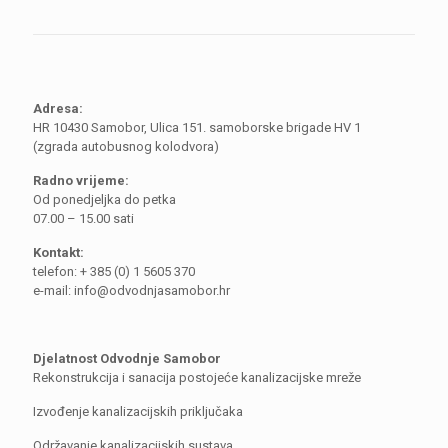
Adresa:
HR 10430 Samobor, Ulica 151. samoborske brigade HV 1
(zgrada autobusnog kolodvora)
Radno vrijeme:
Od ponedjeljka do petka
07.00 – 15.00 sati
Kontakt:
telefon: + 385 (0) 1 5605 370
e-mail: info@odvodnjasamobor.hr
Djelatnost Odvodnje Samobor
Rekonstrukcija i sanacija postojeće kanalizacijske mreže
Izvođenje kanalizacijskih priključaka
Održavanje kanalizacijskih sustava