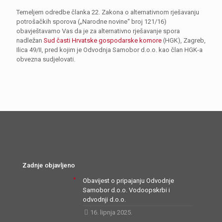
Temeljem odredbe članka 22. Zakona o alternativnom rješavanju
potrošačkih sporova („Narodne novine“ broj 121/16)
obavještavamo Vas da je za alternativno rješavanje spora
nadležan
Sud časti Hrvatske gospodarske komore
(HGK), Zagreb,
Ilica 49/II, pred kojim je Odvodnja Samobor d.o.o. kao član HGK-a
obvezna sudjelovati.
Zadnje objavljeno
Obavijest o pripajanju Odvodnje
Samobor d.o.o. Vodoopskrbi i
odvodnji d.o.o.
16. lipnja 2025.