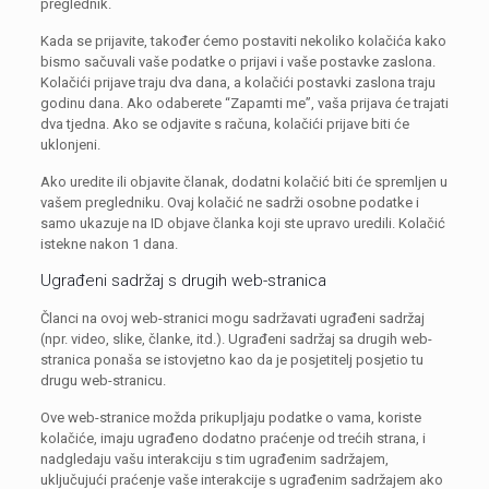
preglednik.
Kada se prijavite, također ćemo postaviti nekoliko kolačića kako
bismo sačuvali vaše podatke o prijavi i vaše postavke zaslona.
Kolačići prijave traju dva dana, a kolačići postavki zaslona traju
godinu dana. Ako odaberete “Zapamti me”, vaša prijava će trajati
dva tjedna. Ako se odjavite s računa, kolačići prijave biti će
uklonjeni.
Ako uredite ili objavite članak, dodatni kolačić biti će spremljen u
vašem pregledniku. Ovaj kolačić ne sadrži osobne podatke i
samo ukazuje na ID objave članka koji ste upravo uredili. Kolačić
istekne nakon 1 dana.
Ugrađeni sadržaj s drugih web-stranica
Članci na ovoj web-stranici mogu sadržavati ugrađeni sadržaj
(npr. video, slike, članke, itd.). Ugrađeni sadržaj sa drugih web-
stranica ponaša se istovjetno kao da je posjetitelj posjetio tu
drugu web-stranicu.
Ove web-stranice možda prikupljaju podatke o vama, koriste
kolačiće, imaju ugrađeno dodatno praćenje od trećih strana, i
nadgledaju vašu interakciju s tim ugrađenim sadržajem,
uključujući praćenje vaše interakcije s ugrađenim sadržajem ako