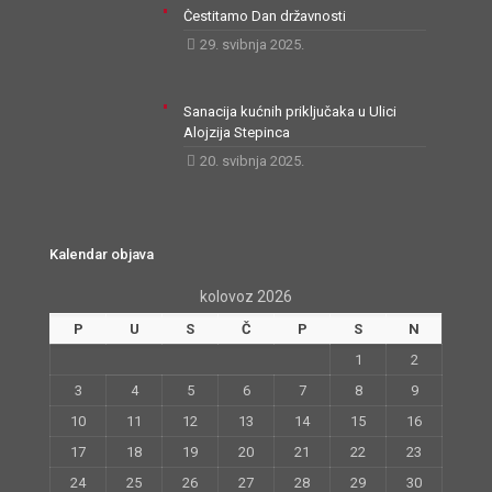
Čestitamo Dan državnosti
29. svibnja 2025.
Sanacija kućnih priključaka u Ulici
Alojzija Stepinca
20. svibnja 2025.
Kalendar objava
kolovoz 2026
P
U
S
Č
P
S
N
1
2
3
4
5
6
7
8
9
10
11
12
13
14
15
16
17
18
19
20
21
22
23
24
25
26
27
28
29
30