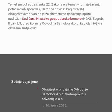
Temeljem odredbe članka 22. Zakona o alternativnom rješavanju
potrošačkih sporova („Narodne novine“ broj 121/16)
obavještavamo Vas da je za alternativno rješavanje spora
nadležan
Sud časti Hrvatske gospodarske komore
(HGK), Zagreb,
Ilica 49/II, pred kojim je Odvodnja Samobor d.o.o. kao član HGK-a
obvezna sudjelovati.
Zadnje objavljeno
Obavijest o pripajanju Odvodnje
Samobor d.o.o. Vodoopskrbi i
odvodnji d.o.o.
16. lipnja 2025.