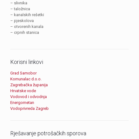
– slivnika
– taložnica
– kanalskih rešetki
– pjeskolova
– otvorenih kanala
– crpnih stanica
Korisni linkovi
Grad Samobor
Komunalac d.o.o.
Zagrebačka županija
Hrvatske vode
Vodovod i odvodnja
Energometan
Vodoprivreda Zagreb
Rješavanje potrošačkih sporova