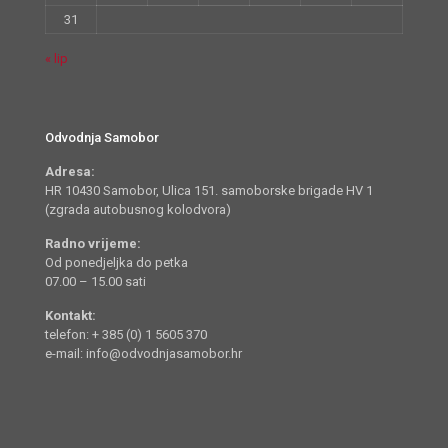
31
« lip
Odvodnja Samobor
Adresa:
HR 10430 Samobor, Ulica 151. samoborske brigade HV 1
(zgrada autobusnog kolodvora)
Radno vrijeme:
Od ponedjeljka do petka
07.00 – 15.00 sati
Kontakt:
telefon: + 385 (0) 1 5605 370
e-mail: info@odvodnjasamobor.hr