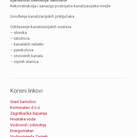
Djelatnost Odvodnje Samobor
Rekonstrukcija i sanacija postojeće kanalizacijske mreže
Izvođenje kanalizacijskih priključaka
Održavanje kanalizacijskih sustava
– slivnika
– taložnica
– kanalskih rešetki
– pjeskolova
– otvorenih kanala
– crpnih stanica
Korisni linkovi
Grad Samobor
Komunalac d.o.o.
Zagrebačka županija
Hrvatske vode
Vodovod i odvodnja
Energometan
Vodoprivreda Zagreb