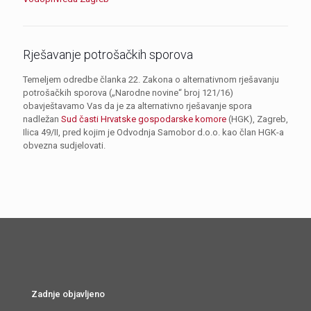
Rješavanje potrošačkih sporova
Temeljem odredbe članka 22. Zakona o alternativnom rješavanju
potrošačkih sporova („Narodne novine“ broj 121/16)
obavještavamo Vas da je za alternativno rješavanje spora
nadležan
Sud časti Hrvatske gospodarske komore
(HGK), Zagreb,
Ilica 49/II, pred kojim je Odvodnja Samobor d.o.o. kao član HGK-a
obvezna sudjelovati.
Zadnje objavljeno