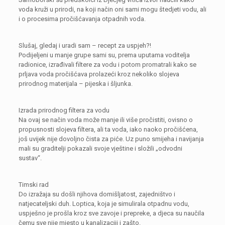
voda kruži u prirodi, na koji način oni sami mogu štedjeti vodu, ali
i o procesima pročišćavanja otpadnih voda.
Slušaj, gledaj i uradi sam – recept za uspjeh?!
Podijeljeni u manje grupe sami su, prema uputama voditelja
radionice, izrađivali filtere za vodu i potom promatrali kako se
prljava voda pročišćava prolazeći kroz nekoliko slojeva
prirodnog materijala – pijeska i šljunka.
Izrada prirodnog filtera za vodu
Na ovaj se način voda može manje ili više pročistiti, ovisno o
propusnosti slojeva filtera, ali ta voda, iako naoko pročišćena,
još uvijek nije dovoljno čista za piće. Uz puno smijeha i navijanja
mali su graditelji pokazali svoje vještine i složili „odvodni
sustav“.
Timski rad
Do izražaja su došli njihova domišljatost, zajedništvo i
natjecateljski duh. Loptica, koja je simulirala otpadnu vodu,
uspješno je prošla kroz sve zavoje i prepreke, a djeca su naučila
čemu sve nije mjesto u kanalizaciji i zašto.