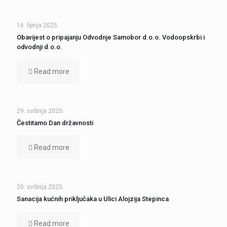
16. lipnja 2025.
Obavijest o pripajanju Odvodnje Samobor d.o.o. Vodoopskrbi i
odvodnji d.o.o.
Read more
29. svibnja 2025.
Čestitamo Dan državnosti
Read more
20. svibnja 2025.
Sanacija kućnih priključaka u Ulici Alojzija Stepinca
Read more