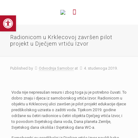
Open toolbar
Radionicom u Krklecovoj završen pilot
projekt u Dječjem vrtiću Izvor
Published by
Odvodnja Samobor
at
4. studenoga 2019.
Voda nije nepresušan resurs i zbog toga ju je potrebno čuvati. To
dobro znaju i djeca iz samoborskog vrtića Izvor. Radionicom u
objektu u Krklecovoj ulici završen je pilot projekt edukacije djece
predškolskog uzrasta o zaštiti voda. Tijekom 2019. godine
održane su četiri radionice u četiri objekta Dječjeg vrtića Izvor, i
to povodom Svjetskog dana voda, Dana planeta Zemlje,
Svjetskog dana okoliša i Svjetskog dana WC-a.
Samoborski su predškolci iz Dječjeg vrtića Izvor naučili kako