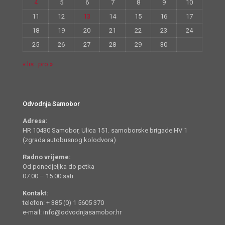
4
5
6
7
8
9
10
11
12
13
14
15
16
17
18
19
20
21
22
23
24
25
26
27
28
29
30
« lis
pro »
Odvodnja Samobor
Adresa:
HR 10430 Samobor, Ulica 151. samoborske brigade HV 1
(zgrada autobusnog kolodvora)
Radno vrijeme:
Od ponedjeljka do petka
07.00 – 15.00 sati
Kontakt:
telefon: + 385 (0) 1 5605 370
e-mail: info@odvodnjasamobor.hr