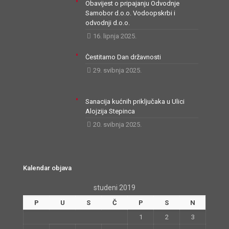
Obavijest o pripajanju Odvodnje
Samobor d.o.o. Vodoopskrbi i
odvodnji d.o.o.
16. lipnja 2025.
Čestitamo Dan državnosti
29. svibnja 2025.
Sanacija kućnih priključaka u Ulici
Alojzija Stepinca
20. svibnja 2025.
Kalendar objava
studeni 2019
P
U
S
Č
P
S
N
1
2
3