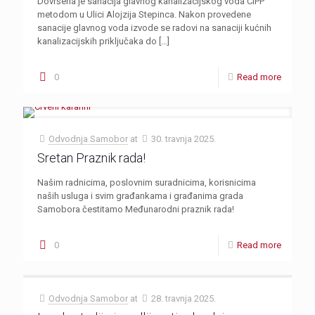
Dovršena je sanacija glavnog kanalizacijskog voda CIPP
metodom u Ulici Alojzija Stepinca. Nakon provedene
sanacije glavnog voda izvode se radovi na sanaciji kućnih
kanalizacijskih priključaka do
[…]
0
Read more
Odvodnja Samobor
at
30. travnja 2025.
Sretan Praznik rada!
Našim radnicima, poslovnim suradnicima, korisnicima
naših usluga i svim građankama i građanima grada
Samobora čestitamo Međunarodni praznik rada!
0
Read more
Odvodnja Samobor
at
28. travnja 2025.