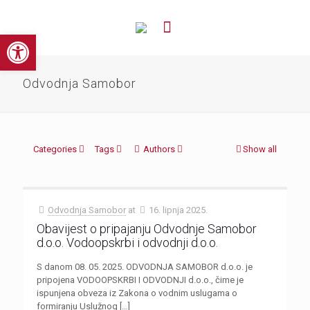
Open toolbar
Odvodnja Samobor
Categories
Tags
Authors
Show all
Odvodnja Samobor
at
16. lipnja 2025.
Obavijest o pripajanju Odvodnje Samobor
d.o.o. Vodoopskrbi i odvodnji d.o.o.
S danom 08. 05. 2025. ODVODNJA SAMOBOR d.o.o. je
pripojena VODOOPSKRBI I ODVODNJI d.o.o., čime je
ispunjena obveza iz Zakona o vodnim uslugama o
formiranju Uslužnog
[…]