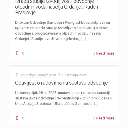
Izrada studije izvodljivosti odvodnje
otpadnih voda naselja Grdanjci, Rude i
Braslovje
Direktori Odvodnje Samobor i Prongrad-biroa potpisali su
ugovore za izradu Studije izvodljivosti cjelovitog sustava
odvodnje s pročišćavanjem otpadnih voda u naselju
Grdanjci i Studije izvodljivosti cjelovitog
[…]
0
Read more
Odvodnja Samobor
at
28. travnja 2025.
Obavijest o radovima na sustavu odvodnje
U ponedjeljak 28. 4. 2025. nastavljaju se radovi na sanaciji
sustava javne odvodnje i rekonstrukciji kućnih priključaka u
Ulici Alojzija Stepinca i Ulici Lešće u Samoboru.
[…]
0
Read more