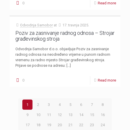
0
Read more
Odvodnja Samobor
at
17. travnja 2025.
Poziv za zasnivanje radnog odnosa – Strojar
građevinskog stroja
Odvodnja Samobor d.o.o. objavljuje Poziv za zasnivanje
radnog odnosa na neodređeno vrijeme u punom radnom
vremenu za radno mjesto Strojar građevinskog stroja.
Prijave se podnose na adresu:
[…]
0
Read more
1
2
3
4
5
6
7
8
9
10
11
12
13
14
15
16
17
18
19
20
21
22
23
24