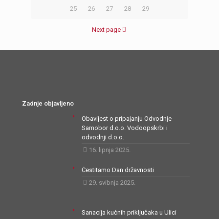
25
26
27
28
29
Next page
Zadnje objavljeno
Obavijest o pripajanju Odvodnje
Samobor d.o.o. Vodoopskrbi i
odvodnji d.o.o.
16. lipnja 2025.
Čestitamo Dan državnosti
29. svibnja 2025.
Sanacija kućnih priključaka u Ulici