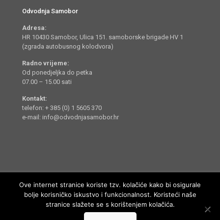
Odvodnja Samobor
Adresa:
HR 10430 Samobor, Ulica 151. samoborske brigade HV 1
(zgrada autobusnog kolodvora)
Radno vrijeme:
Od ponedjeljka do petka
07.00 – 15.00 sati
Kontakt:
telefon: + 385 (0) 1 5605 370
e-mail: info@odvodnjasamobor.hr
Ove internet stranice koriste tzv. kolačiće kako bi osigurale
bolje korisničko iskustvo i funkcionalnost. Koristeći naše
stranice slažete se s korištenjem kolačića.
Odvodnja Samobor d.o.o. © 2014 - 2022. Sva prava pridržana.