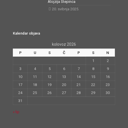
Alojzija Stepinca
20. svibnja 2025.
Kalendar objava
kolovoz 2026
P
U
S
Č
P
S
N
1
2
3
4
5
6
7
8
9
10
11
12
13
14
15
16
17
18
19
20
21
22
23
24
25
26
27
28
29
30
31
« lip