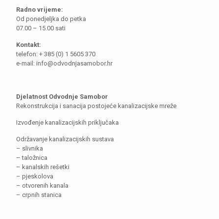
Radno vrijeme:
Od ponedjeljka do petka
07.00 – 15.00 sati
Kontakt:
telefon: + 385 (0) 1 5605 370
e-mail: info@odvodnjasamobor.hr
Djelatnost Odvodnje Samobor
Rekonstrukcija i sanacija postojeće kanalizacijske mreže
Izvođenje kanalizacijskih priključaka
Održavanje kanalizacijskih sustava
– slivnika
– taložnica
– kanalskih rešetki
– pjeskolova
– otvorenih kanala
– crpnih stanica