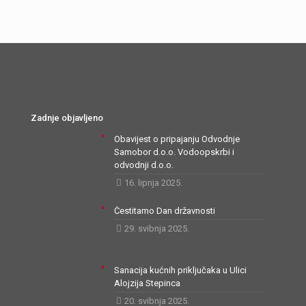
Zadnje objavljeno
Obavijest o pripajanju Odvodnje
Samobor d.o.o. Vodoopskrbi i
odvodnji d.o.o.
16. lipnja 2025.
Čestitamo Dan državnosti
29. svibnja 2025.
Sanacija kućnih priključaka u Ulici
Alojzija Stepinca
20. svibnja 2025.