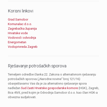
Korisni linkovi
Grad Samobor
Komunalac d.o.o.
Zagrebačka županija
Hrvatske vode
Vodovod i odvodnja
Energometan
Vodoprivreda Zagreb
Rješavanje potrošačkih sporova
Temeljem odredbe članka 22. Zakona o alternativnom rješavanju
potrošačkih sporova („Narodne novine“ broj 121/16)
obavještavamo Vas da je za alternativno rješavanje spora
nadležan
Sud časti Hrvatske gospodarske komore
(HGK), Zagreb,
Ilica 49/II, pred kojim je Odvodnja Samobor d.o.o. kao član HGK-a
obvezna sudjelovati.