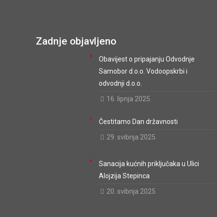
Zadnje objavljeno
Obavijest o pripajanju Odvodnje
Samobor d.o.o. Vodoopskrbi i
odvodnji d.o.o.
16. lipnja 2025.
Čestitamo Dan državnosti
29. svibnja 2025.
Sanacija kućnih priključaka u Ulici
Alojzija Stepinca
20. svibnja 2025.