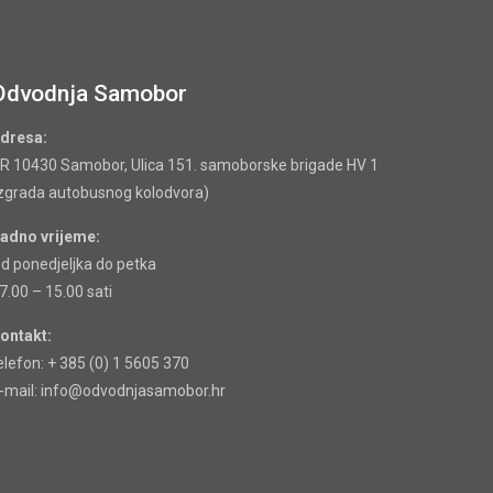
Odvodnja Samobor
dresa:
R 10430 Samobor, Ulica 151. samoborske brigade HV 1
zgrada autobusnog kolodvora)
adno vrijeme:
d ponedjeljka do petka
7.00 – 15.00 sati
ontakt:
elefon: + 385 (0) 1 5605 370
-mail: info@odvodnjasamobor.hr