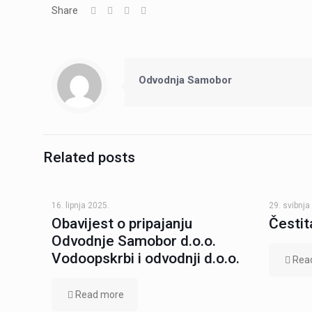
Share
Odvodnja Samobor
Related posts
16. lipnja 2025.
29. svibnja
Obavijest o pripajanju
Čestit
Odvodnje Samobor d.o.o.
Vodoopskrbi i odvodnji d.o.o.
Rea
Read more