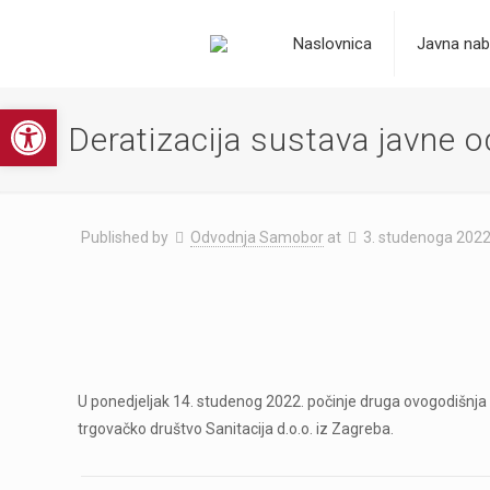
Naslovnica
Javna nab
Open toolbar
Deratizacija sustava javne
Published by
Odvodnja Samobor
at
3. studenoga 2022
U ponedjeljak 14. studenog 2022. počinje druga ovogodišnja 
trgovačko društvo Sanitacija d.o.o. iz Zagreba.