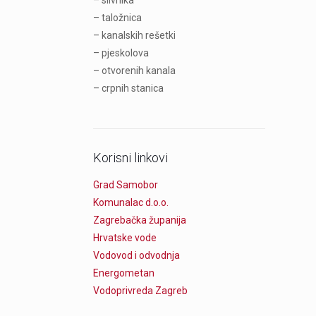
– slivnika
– taložnica
– kanalskih rešetki
– pjeskolova
– otvorenih kanala
– crpnih stanica
Korisni linkovi
Grad Samobor
Komunalac d.o.o.
Zagrebačka županija
Hrvatske vode
Vodovod i odvodnja
Energometan
Vodoprivreda Zagreb