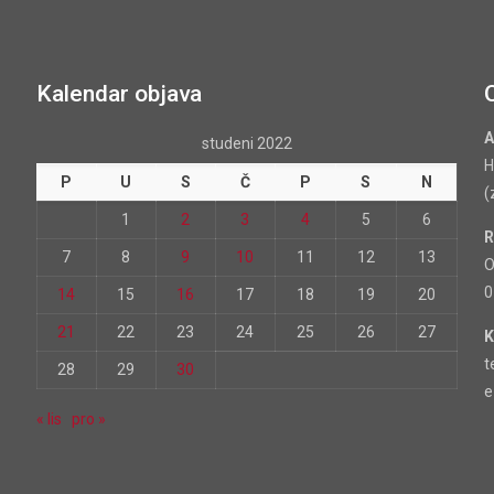
Kalendar objava
A
studeni 2022
H
P
U
S
Č
P
S
N
(
1
2
3
4
5
6
R
7
8
9
10
11
12
13
O
0
14
15
16
17
18
19
20
21
22
23
24
25
26
27
K
t
28
29
30
e
« lis
pro »