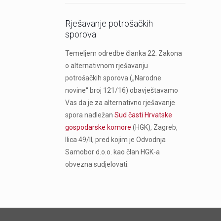
Rješavanje potrošačkih
sporova
Temeljem odredbe članka 22. Zakona
o alternativnom rješavanju
potrošačkih sporova („Narodne
novine“ broj 121/16) obavještavamo
Vas da je za alternativno rješavanje
spora nadležan
Sud časti Hrvatske
gospodarske komore
(HGK), Zagreb,
Ilica 49/II, pred kojim je Odvodnja
Samobor d.o.o. kao član HGK-a
obvezna sudjelovati.