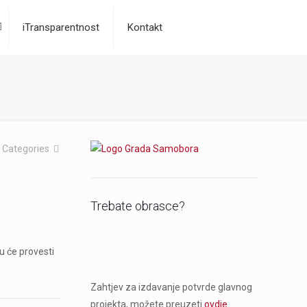
iTransparentnost
Kontakt
Categories
Trebate obrasce?
u će provesti
Zahtjev za izdavanje potvrde glavnog
projekta, možete preuzeti
ovdje
.