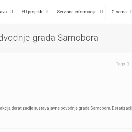
ava
EU projekti
Servisne informacije
O nama
 odvodnje grada Samobora
.
Tags
akcija deratizacije sustava javne odvodnje grada Samobora. Deratizacij