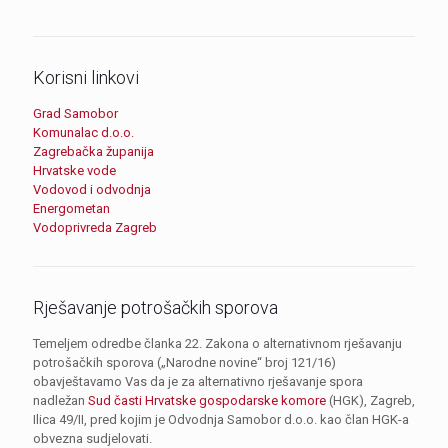
Korisni linkovi
Grad Samobor
Komunalac d.o.o.
Zagrebačka županija
Hrvatske vode
Vodovod i odvodnja
Energometan
Vodoprivreda Zagreb
Rješavanje potrošačkih sporova
Temeljem odredbe članka 22. Zakona o alternativnom rješavanju
potrošačkih sporova („Narodne novine“ broj 121/16)
obavještavamo Vas da je za alternativno rješavanje spora
nadležan
Sud časti Hrvatske gospodarske komore
(HGK), Zagreb,
Ilica 49/II, pred kojim je Odvodnja Samobor d.o.o. kao član HGK-a
obvezna sudjelovati.