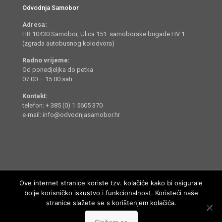
Odvodnja Samobor
Adresa:
HR 10430 Samobor, Ulica 151. samoborske brigade HV 1
(zgrada autobusnog kolodvora)
Radno vrijeme:
Od ponedjeljka do petka
07.00 – 15.00 sati
Kontakt:
telefon: + 385 (0) 1 5605 370
e-mail: info@odvodnjasamobor.hr
Ove internet stranice koriste tzv. kolačiće kako bi osigurale
bolje korisničko iskustvo i funkcionalnost. Koristeći naše
stranice slažete se s korištenjem kolačića.
Odvodnja Samobor d.o.o. © 2014 - 2022. Sva prava pridržana.