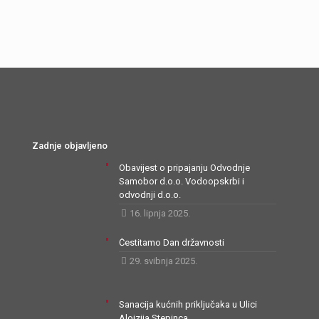
Zadnje objavljeno
Obavijest o pripajanju Odvodnje
Samobor d.o.o. Vodoopskrbi i
odvodnji d.o.o.
16. lipnja 2025.
Čestitamo Dan državnosti
29. svibnja 2025.
Sanacija kućnih priključaka u Ulici
Alojzija Stepinca