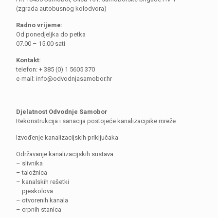
(zgrada autobusnog kolodvora)
Radno vrijeme:
Od ponedjeljka do petka
07.00 – 15.00 sati
Kontakt:
telefon: + 385 (0) 1 5605 370
e-mail: info@odvodnjasamobor.hr
Djelatnost Odvodnje Samobor
Rekonstrukcija i sanacija postojeće kanalizacijske mreže
Izvođenje kanalizacijskih priključaka
Održavanje kanalizacijskih sustava
– slivnika
– taložnica
– kanalskih rešetki
– pjeskolova
– otvorenih kanala
– crpnih stanica