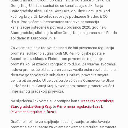
Starogradskom ulicom do križanja Starogradske ulice i Ulice
Gornji Kraj. U II. fazi sanirat će se kanalizacija od križanja
Starogradske ulice i Ulice Gornji Kraj do Ulice Gornji Kraj kod
kućnog broja 52. Izvođač radova je poduzeće Gradex & CO
d.o.o. Podsjećamo, bespovratna sredstva za sanaciju
kanalizacije oštećene u potresu u prosincu 2020. godine u
Starogradskoj ulici i dijelu ulice Gornji Kraj osigurana su iz Fonda
solidarnosti Europske unije.
Za vrijeme trajanja radova na snazi će biti privremena regulacija
prometa, sukladno suglasnosti MUP-a, Policijske postaje
Samobor, a u skladu s Elaboratom privremene regulacije
prometa koji je izradio Prongrad biro d.o.o. Za vrijeme izvođenja
radova promet će biti zatvoren za sva vozila osim vozila stanara i
dostave gospodarskih subjekata. Obilazni pravac iz smjera
centra bit će preko Ulice Josipa Jelačića na Otruševec, te Ulice
Ludvić na Ulicu Gornji Kraj. Navedenom trasom prometovat će i
linije javnog gradskog prijevoza.
Na sljedećim linkovima su dostupne karte
Trasa rekonstrukcije
Starogradska-Gornji Kraj
, te
Privremena regulacija-faza I.
i
Privremena regulacija-faza II
.
Građane molimo za strpljenje i razumijevanje, te pridržavanje
prometne signalizacije za vrijeme privremene regulacije prometa.