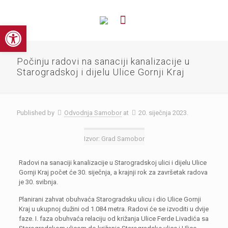
Open toolbar
Počinju radovi na sanaciji kanalizacije u
Starogradskoj i dijelu Ulice Gornji Kraj
Published by
Odvodnja Samobor
at
20. siječnja 2023.
Izvor: Grad Samobor
Radovi na sanaciji kanalizacije u Starogradskoj ulici i dijelu Ulice
Gornji Kraj počet će 30. siječnja, a krajnji rok za završetak radova
je 30. svibnja.
Planirani zahvat obuhvaća Starogradsku ulicu i dio Ulice Gornji
Kraj u ukupnoj dužini od 1.084 metra. Radovi će se izvoditi u dvije
faze. I. faza obuhvaća relaciju od križanja Ulice Ferde Livadića sa