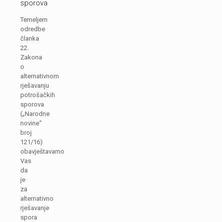
sporova
Temeljem
odredbe
članka
22.
Zakona
o
alternativnom
rješavanju
potrošačkih
sporova
(„Narodne
novine“
broj
121/16)
obavještavamo
Vas
da
je
za
alternativno
rješavanje
spora