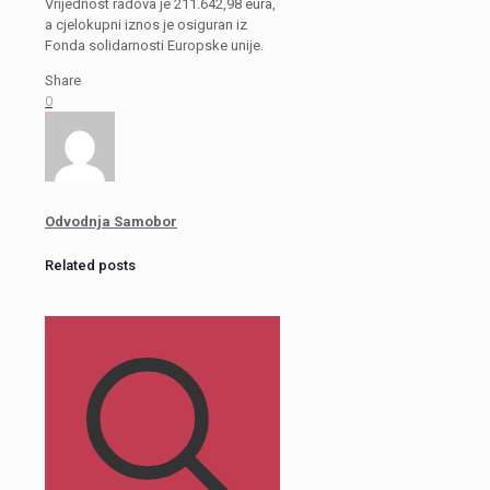
Vrijednost radova je 211.642,98 eura,
a cjelokupni iznos je osiguran iz
Fonda solidarnosti Europske unije.
Share
0
Odvodnja Samobor
Related posts