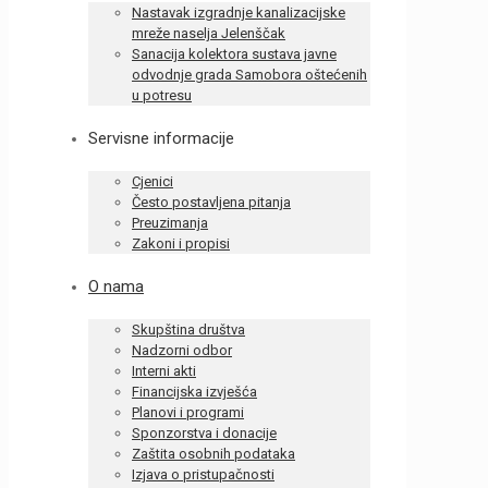
Nastavak izgradnje kanalizacijske
mreže naselja Jelenščak
Sanacija kolektora sustava javne
odvodnje grada Samobora oštećenih
u potresu
Servisne informacije
Cjenici
Često postavljena pitanja
Preuzimanja
Zakoni i propisi
O nama
Skupština društva
Nadzorni odbor
Interni akti
Financijska izvješća
Planovi i programi
Sponzorstva i donacije
Zaštita osobnih podataka
Izjava o pristupačnosti