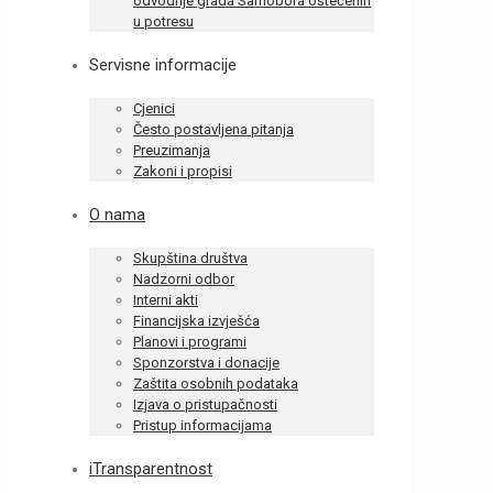
odvodnje grada Samobora oštećenih
u potresu
Servisne informacije
Cjenici
Često postavljena pitanja
Preuzimanja
Zakoni i propisi
O nama
Skupština društva
Nadzorni odbor
Interni akti
Financijska izvješća
Planovi i programi
Sponzorstva i donacije
Zaštita osobnih podataka
Izjava o pristupačnosti
Pristup informacijama
iTransparentnost