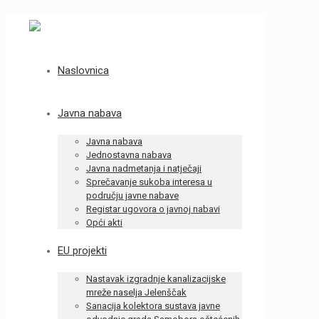
Naslovnica
Javna nabava
Javna nabava
Jednostavna nabava
Javna nadmetanja i natječaji
Sprečavanje sukoba interesa u
području javne nabave
Registar ugovora o javnoj nabavi
Opći akti
EU projekti
Nastavak izgradnje kanalizacijske
mreže naselja Jelenščak
Sanacija kolektora sustava javne