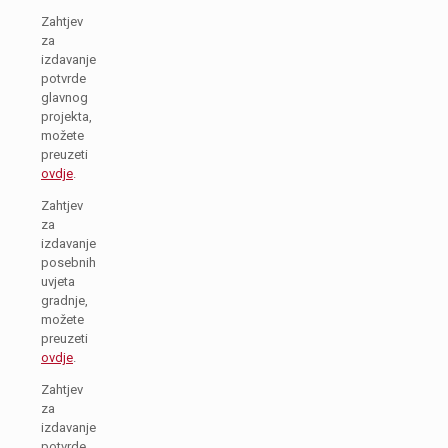
Zahtjev
za
izdavanje
potvrde
glavnog
projekta,
možete
preuzeti
ovdje
.
Zahtjev
za
izdavanje
posebnih
uvjeta
gradnje,
možete
preuzeti
ovdje
.
Zahtjev
za
izdavanje
potvrde