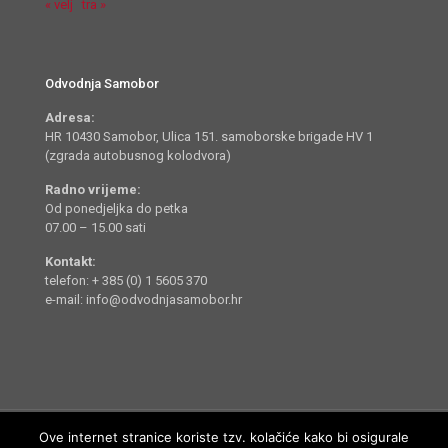
« velj
tra »
Odvodnja Samobor
Adresa:
HR 10430 Samobor, Ulica 151. samoborske brigade HV 1
(zgrada autobusnog kolodvora)
Radno vrijeme:
Od ponedjeljka do petka
07.00 – 15.00 sati
Kontakt:
telefon: + 385 (0) 1 5605 370
e-mail: info@odvodnjasamobor.hr
Ove internet stranice koriste tzv. kolačiće kako bi osigurale