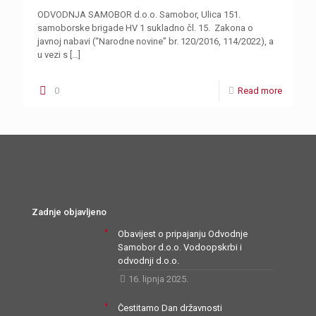
ODVODNJA SAMOBOR d.o.o. Samobor, Ulica 151.
samoborske brigade HV 1 sukladno čl. 15. Zakona o
javnoj nabavi (“Narodne novine” br. 120/2016, 114/2022), a
u vezi s
[…]
0
Read more
Zadnje objavljeno
Obavijest o pripajanju Odvodnje
Samobor d.o.o. Vodoopskrbi i
odvodnji d.o.o.
16. lipnja 2025.
Čestitamo Dan državnosti