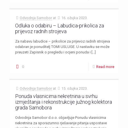
Odvodnja Samobor
at
16. ožujka 2023.
Odluka o odabiru – Labudica-prikolica za
prijevoz radnih strojeva
Za nabavu labudice – prikolice za prijevoz radnih strojeva
odabran je ponuditelj TOMI USLUGE. U nastavku se može
preuzeti Zapisnik o pregledu i ocjeni ponuda i
[…]
0
Read more
Odvodnja Samobor
at
15. ožujka 2023.
Ponuda vlasnicima nekretnina u svrhu
izmještanja i rekonstrukcije južnog kolektora
grada Samobora
Odvodnja Samobor d.o.o. objavljuje Ponudu vlasnicima
nekretnina za sporazumno rješavanje pitanja uspostave