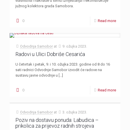
vlasništva i naknade u svrhu izmještanja i rekonstrukcije
južnog kolektora grada Samobora.
0
Read more
Odvodnja Samobor
at
9. ožujka 2023.
Radovi u Ulici Dobriše Cesarića
U četvrtak i petak, 9. i 10. ožujka 2023. godine od 8 do 16
sati radnici Odvodnje Samobor izvodit će radove na
sustavu javne odvodnje u
[…]
0
Read more
Odvodnja Samobor
at
3. ožujka 2023.
Poziv na dostavu ponuda: Labudica –
prikolica za prijevoz radnih strojeva