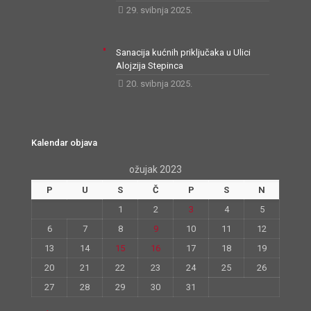
29. svibnja 2025.
Sanacija kućnih priključaka u Ulici
Alojzija Stepinca
20. svibnja 2025.
Kalendar objava
ožujak 2023
P
U
S
Č
P
S
N
1
2
3
4
5
6
7
8
9
10
11
12
13
14
15
16
17
18
19
20
21
22
23
24
25
26
27
28
29
30
31