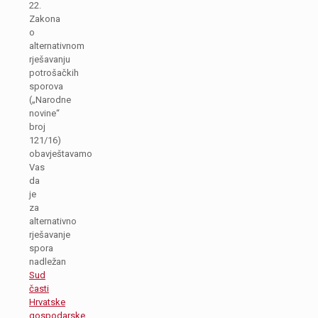
22.
Zakona
o
alternativnom
rješavanju
potrošačkih
sporova
(„Narodne
novine“
broj
121/16)
obavještavamo
Vas
da
je
za
alternativno
rješavanje
spora
nadležan
Sud
časti
Hrvatske
gospodarske