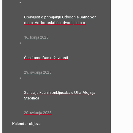
Obavijest o pripajanju Odvodnje Samobor
d.o.o. Vodoopskrbi i odvodnji d.o.o.
16. lipnja 2025.
Čestitamo Dan državnosti
29. svibnja 2025.
Sanacija kućnih priključaka u Ulici Alojzija
Stepinca
20. svibnja 2025.
Kalendar objava