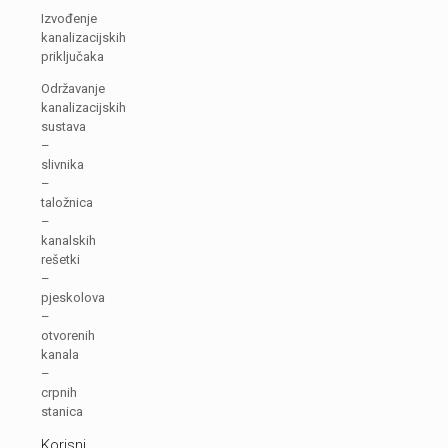
Izvođenje
kanalizacijskih
priključaka
Održavanje
kanalizacijskih
sustava
–
slivnika
–
taložnica
–
kanalskih
rešetki
–
pjeskolova
–
otvorenih
kanala
–
crpnih
stanica
Korisni