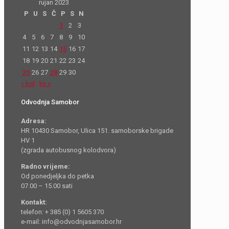
rujan 2023
P
U
S
Č
P
S
N
1
2
3
4
5
6
7
8
9
10
11
12
13
14
15
16
17
18
19
20
21
22
23
24
25
26
27
28
29
30
« kol
lis »
Odvodnja Samobor
Adresa:
HR 10430 Samobor, Ulica 151. samoborske brigade
HV 1
(zgrada autobusnog kolodvora)
Radno vrijeme:
Od ponedjeljka do petka
07.00 – 15.00 sati
Kontakt:
telefon: + 385 (0) 1 5605 370
e-mail: info@odvodnjasamobor.hr