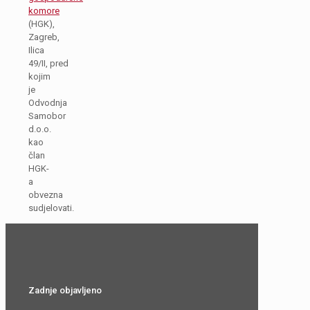
komore
(HGK),
Zagreb,
Ilica
49/II, pred
kojim
je
Odvodnja
Samobor
d.o.o.
kao
član
HGK-
a
obvezna
sudjelovati.
Zadnje objavljeno