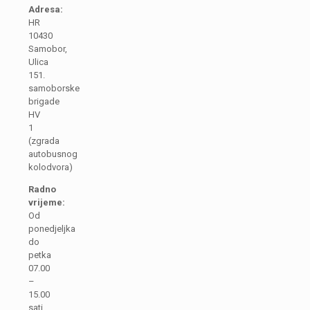
Adresa:
HR
10430
Samobor,
Ulica
151.
samoborske
brigade
HV
1
(zgrada
autobusnog
kolodvora)
Radno
vrijeme:
Od
ponedjeljka
do
petka
07.00
–
15.00
sati