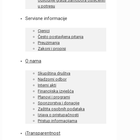
odvodnje grada Samobora oštećenih
u potresu
Servisne informacije
Cjenici
Često postavljena pitanja
Preuzimanja
Zakoni i propisi
O nama
Skupština društva
Nadzorni odbor
Interni akti
Financijska izvješća
Planovi i programi
Sponzorstva i donacije
Zaštita osobnih podataka
Izjava o pristupačnosti
Pristup informacijama
iTransparentnost