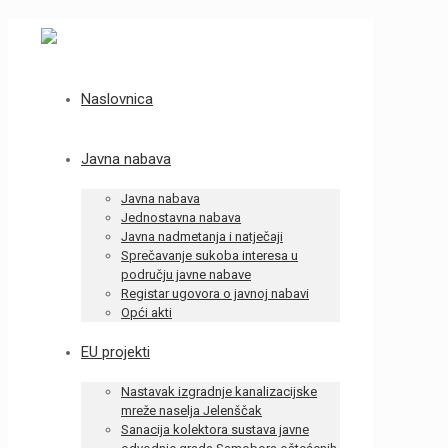
Naslovnica
Javna nabava
Javna nabava
Jednostavna nabava
Javna nadmetanja i natječaji
Sprečavanje sukoba interesa u
području javne nabave
Registar ugovora o javnoj nabavi
Opći akti
EU projekti
Nastavak izgradnje kanalizacijske
mreže naselja Jelenščak
Sanacija kolektora sustava javne