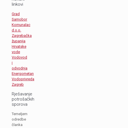
linkovi
Grad
Samobor
Komunalac
d.o.o.
Zagrebačka
županija
Hrvatske
vode
Vodovod
i
odvodnja
Energometan
Vodoprivreda
Zagreb
Rješavanje
potrošačkih
sporova
Temeljem
odredbe
članka