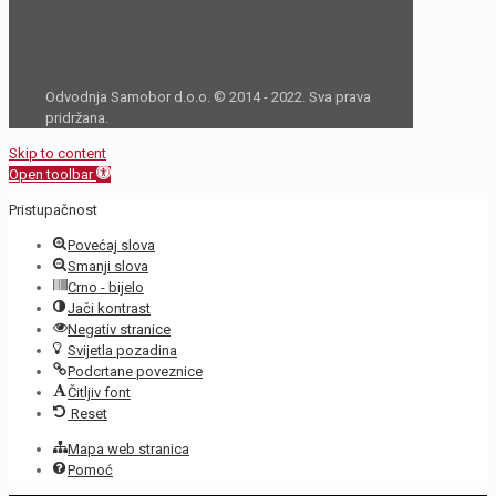
Odvodnja Samobor d.o.o. © 2014 - 2022. Sva prava
pridržana.
Skip to content
Open toolbar
Pristupačnost
Povećaj slova
Smanji slova
Crno - bijelo
Jači kontrast
Negativ stranice
Svijetla pozadina
Podcrtane poveznice
Čitljiv font
Reset
Mapa web stranica
Pomoć