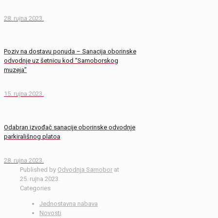
28. rujna 2023.
Poziv na dostavu ponuda – Sanacija oborinske
odvodnje uz šetnicu kod “Samoborskog
muzeja”
15. rujna 2023.
Odabran izvođač sanacije oborinske odvodnje
parkirališnog platoa
28. rujna 2023.
Published by
Odvodnja Samobor
at
25. rujna 2023.
Categories
Jednostavna nabava
Novosti