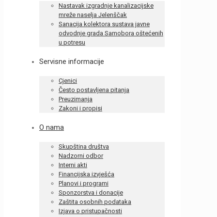
Nastavak izgradnje kanalizacijske
mreže naselja Jelenščak
Sanacija kolektora sustava javne
odvodnje grada Samobora oštećenih
u potresu
Servisne informacije
Cjenici
Često postavljena pitanja
Preuzimanja
Zakoni i propisi
O nama
Skupština društva
Nadzorni odbor
Interni akti
Financijska izvješća
Planovi i programi
Sponzorstva i donacije
Zaštita osobnih podataka
Izjava o pristupačnosti