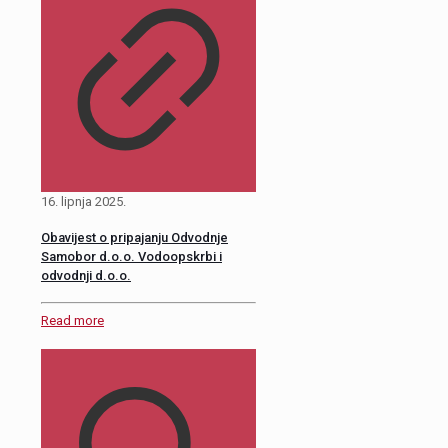
16. lipnja 2025.
Obavijest o pripajanju Odvodnje
Samobor d.o.o. Vodoopskrbi i
odvodnji d.o.o.
Read more