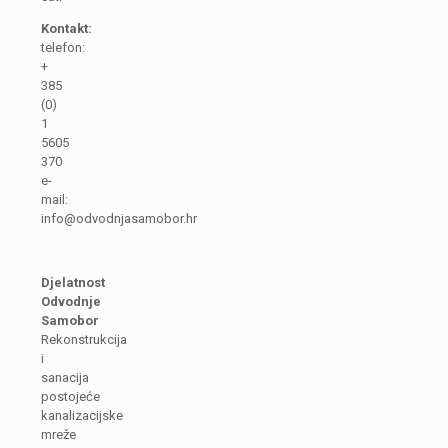
Kontakt:
telefon:
+
385
(0)
1
5605
370
e-
mail:
info@odvodnjasamobor.hr
Djelatnost
Odvodnje
Samobor
Rekonstrukcija
i
sanacija
postojeće
kanalizacijske
mreže