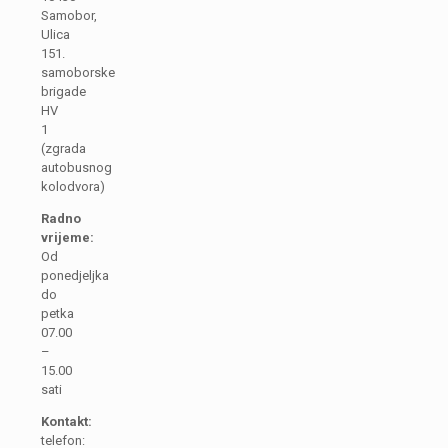
Samobor,
Ulica
151.
samoborske
brigade
HV
1
(zgrada
autobusnog
kolodvora)
Radno
vrijeme:
Od
ponedjeljka
do
petka
07.00
–
15.00
sati
Kontakt:
telefon: