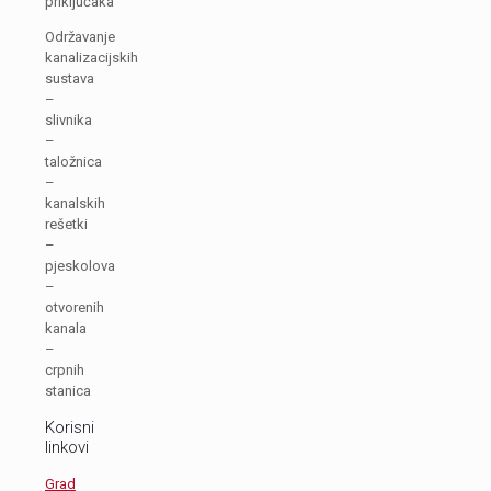
priključaka
Održavanje
kanalizacijskih
sustava
–
slivnika
–
taložnica
–
kanalskih
rešetki
–
pjeskolova
–
otvorenih
kanala
–
crpnih
stanica
Korisni
linkovi
Grad