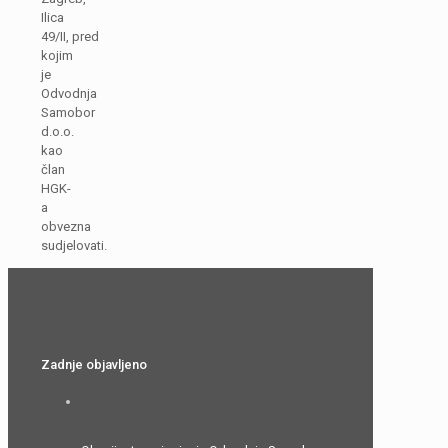
Ilica
49/II, pred
kojim
je
Odvodnja
Samobor
d.o.o.
kao
član
HGK-
a
obvezna
sudjelovati.
Zadnje objavljeno