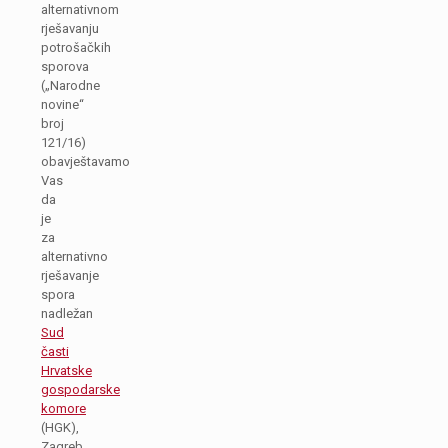
alternativnom
rješavanju
potrošačkih
sporova
(„Narodne
novine“
broj
121/16)
obavještavamo
Vas
da
je
za
alternativno
rješavanje
spora
nadležan
Sud
časti
Hrvatske
gospodarske
komore
(HGK),
Zagreb,