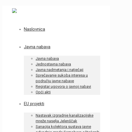
Naslovnica
Javna nabava
Javna nabava
Jednostavna nabava
Javna nadmetanja i natječaji
Sprečavanje sukoba interesa u
području javne nabave
Registar ugovora o javnoj nabavi
Opći akti
EU projekti
Nastavak izgradnje kanalizacijske
mreže naselja Jelenščak
Sanacija kolektora sustava javne