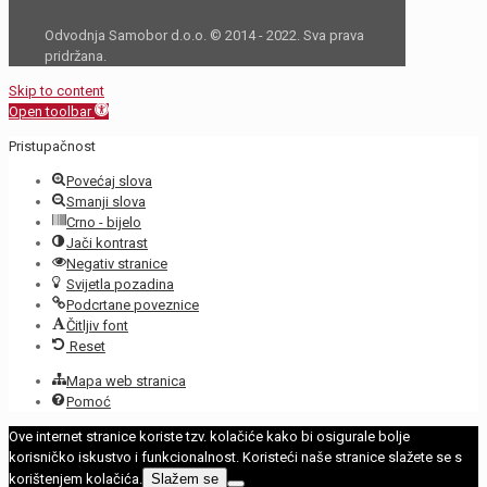
Odvodnja Samobor d.o.o. © 2014 - 2022. Sva prava
pridržana.
Skip to content
Open toolbar
Pristupačnost
Povećaj slova
Smanji slova
Crno - bijelo
Jači kontrast
Negativ stranice
Svijetla pozadina
Podcrtane poveznice
Čitljiv font
Reset
Mapa web stranica
Pomoć
Ove internet stranice koriste tzv. kolačiće kako bi osigurale bolje
korisničko iskustvo i funkcionalnost. Koristeći naše stranice slažete se s
korištenjem kolačića.
Slažem se