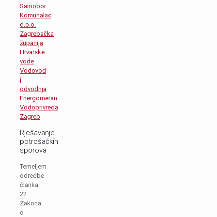
Samobor
Komunalac
d.o.o.
Zagrebačka
županija
Hrvatske
vode
Vodovod
i
odvodnja
Energometan
Vodoprivreda
Zagreb
Rješavanje
potrošačkih
sporova
Temeljem
odredbe
članka
22.
Zakona
o