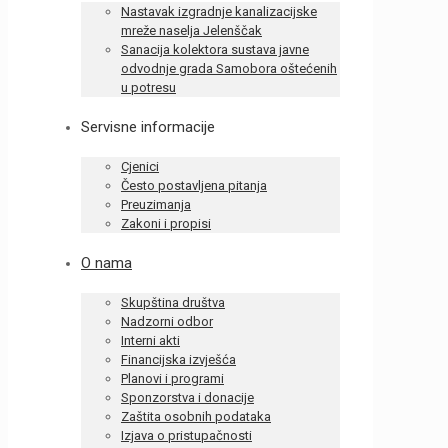
Nastavak izgradnje kanalizacijske
mreže naselja Jelenščak
Sanacija kolektora sustava javne
odvodnje grada Samobora oštećenih
u potresu
Servisne informacije
Cjenici
Često postavljena pitanja
Preuzimanja
Zakoni i propisi
O nama
Skupština društva
Nadzorni odbor
Interni akti
Financijska izvješća
Planovi i programi
Sponzorstva i donacije
Zaštita osobnih podataka
Izjava o pristupačnosti