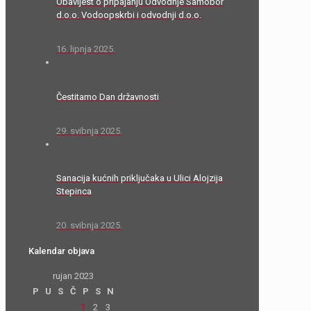
Obavijest o pripajanju Odvodnje Samobor
d.o.o. Vodoopskrbi i odvodnji d.o.o.
16. lipnja 2025.
Čestitamo Dan državnosti
29. svibnja 2025.
Sanacija kućnih priključaka u Ulici Alojzija
Stepinca
20. svibnja 2025.
Kalendar objava
rujan 2023
P
U
S
Č
P
S
N
1
2
3