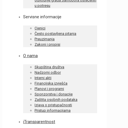
odvodnje grada Samobora oštećenih
u potresu
Servisne informacije
Cjenici
Često postavljena pitanja
Preuzimanja
Zakoni i propisi
O nama
Skupština društva
Nadzorni odbor
Interni akti
Financijska izvješća
Planovi i programi
Sponzorstva i donacije
Zaštita osobnih podataka
Izjava o pristupačnosti
Pristup informacijama
iTransparentnost