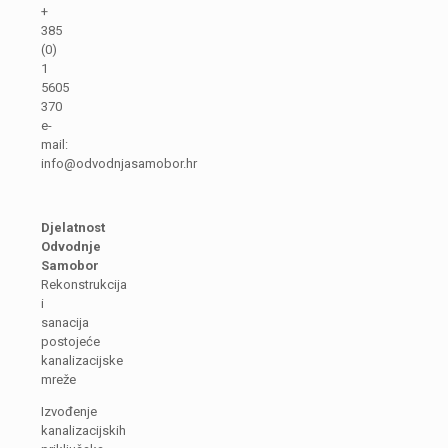
+
385
(0)
1
5605
370
e-
mail:
info@odvodnjasamobor.hr
Djelatnost
Odvodnje
Samobor
Rekonstrukcija
i
sanacija
postojeće
kanalizacijske
mreže
Izvođenje
kanalizacijskih