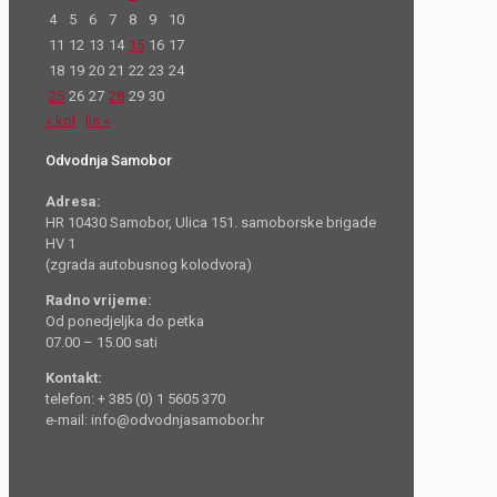
4
5
6
7
8
9
10
11
12
13
14
15
16
17
18
19
20
21
22
23
24
25
26
27
28
29
30
« kol
lis »
Odvodnja Samobor
Adresa:
HR 10430 Samobor, Ulica 151. samoborske brigade
HV 1
(zgrada autobusnog kolodvora)
Radno vrijeme:
Od ponedjeljka do petka
07.00 – 15.00 sati
Kontakt:
telefon: + 385 (0) 1 5605 370
e-mail: info@odvodnjasamobor.hr