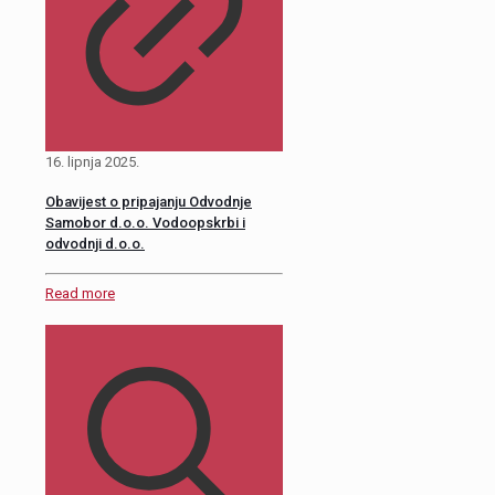
16. lipnja 2025.
Obavijest o pripajanju Odvodnje
Samobor d.o.o. Vodoopskrbi i
odvodnji d.o.o.
Read more