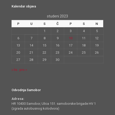
Kalendar objava
studeni 2023
P
U
S
Č
P
S
N
1
2
3
4
5
6
7
8
9
10
11
12
13
14
15
16
17
18
19
20
21
22
23
24
25
26
27
28
29
30
« lis
pro »
Odvodnja Samobor
Adresa:
HR 10430 Samobor, Ulica 151. samoborske brigade HV 1
(zgrada autobusnog kolodvora)