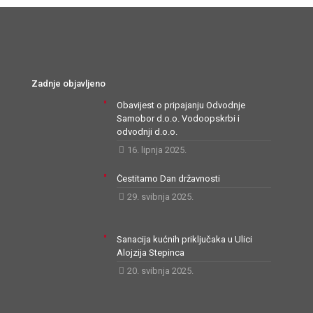
Zadnje objavljeno
Obavijest o pripajanju Odvodnje
Samobor d.o.o. Vodoopskrbi i
odvodnji d.o.o.
16. lipnja 2025.
Čestitamo Dan državnosti
29. svibnja 2025.
Sanacija kućnih priključaka u Ulici
Alojzija Stepinca
20. svibnja 2025.