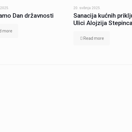
 2025.
20. svibnja 2025.
amo Dan državnosti
Sanacija kućnih prikl
Ulici Alojzija Stepinc
d more
Read more