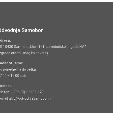
Odvodnja Samobor
dresa:
R 10430 Samobor, Ulica 151. samoborske brigade HV 1
zgrada autobusnog kolodvora)
adno vrijeme:
d ponedjeljka do petka
7.00 – 15.00 sati
ontakt:
elefon: + 385 (0) 1 5605 370
-mail: info@odvodnjasamobor.hr