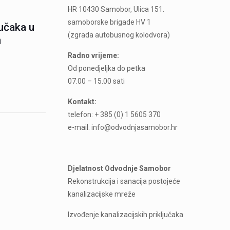
HR 10430 Samobor, Ulica 151.
samoborske brigade HV 1
jučaka u
(zgrada autobusnog kolodvora)
a
Radno vrijeme:
Od ponedjeljka do petka
07.00 – 15.00 sati
Kontakt:
telefon: + 385 (0) 1 5605 370
e-mail: info@odvodnjasamobor.hr
Djelatnost Odvodnje Samobor
Rekonstrukcija i sanacija postojeće
kanalizacijske mreže
Izvođenje kanalizacijskih priključaka