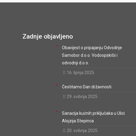
Zadnje objavljeno
Obavijest o pripajanju Odvodnje
Samobor d.o.o. Vodoopskrbi i
odvodnji d.o.o.
16. lipnja 2025.
Čestitamo Dan državnosti
29. svibnja 2025.
Sanacija kućnih priključaka u Ulici
Alojzija Stepinca
20. svibnja 2025.