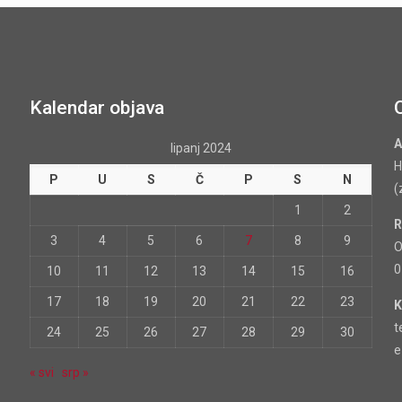
Kalendar objava
A
lipanj 2024
H
P
U
S
Č
P
S
N
(
1
2
R
3
4
5
6
7
8
9
O
0
10
11
12
13
14
15
16
17
18
19
20
21
22
23
K
t
24
25
26
27
28
29
30
e
« svi
srp »