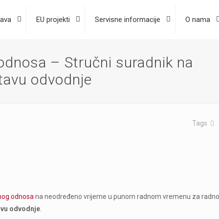
ava
EU projekti
Servisne informacije
O nama
odnosa – Stručni suradnik na
stavu odvodnje
Tags
dnog odnosa
na neodređeno vrijeme u punom radnom vremenu za radn
tavu odvodnje
.