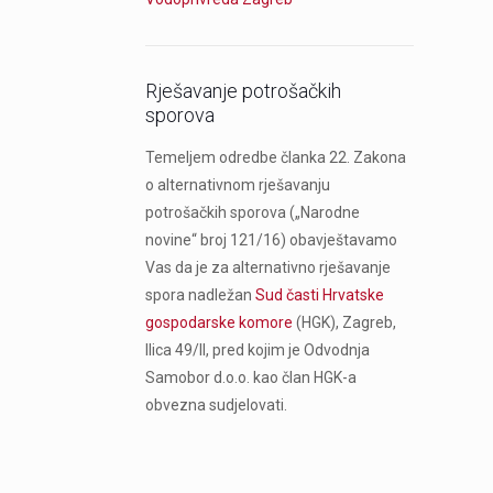
Rješavanje potrošačkih
sporova
Temeljem odredbe članka 22. Zakona
o alternativnom rješavanju
potrošačkih sporova („Narodne
novine“ broj 121/16) obavještavamo
Vas da je za alternativno rješavanje
spora nadležan
Sud časti Hrvatske
gospodarske komore
(HGK), Zagreb,
Ilica 49/II, pred kojim je Odvodnja
Samobor d.o.o. kao član HGK-a
obvezna sudjelovati.