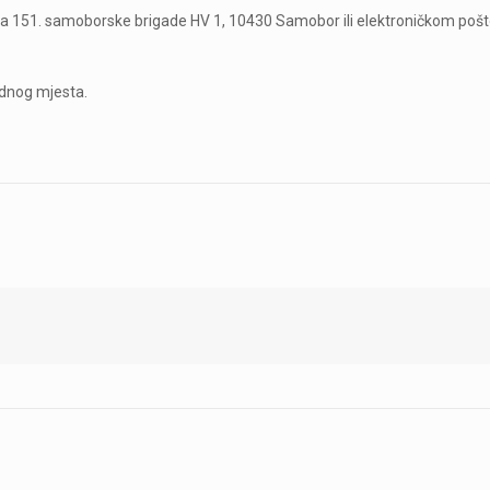
ica 151. samoborske brigade HV 1, 10430 Samobor ili elektroničkom po
adnog mjesta.