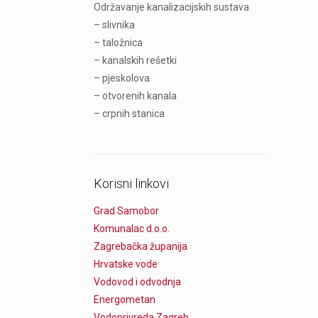
Održavanje kanalizacijskih sustava
– slivnika
– taložnica
– kanalskih rešetki
– pjeskolova
– otvorenih kanala
– crpnih stanica
Korisni linkovi
Grad Samobor
Komunalac d.o.o.
Zagrebačka županija
Hrvatske vode
Vodovod i odvodnja
Energometan
Vodoprivreda Zagreb