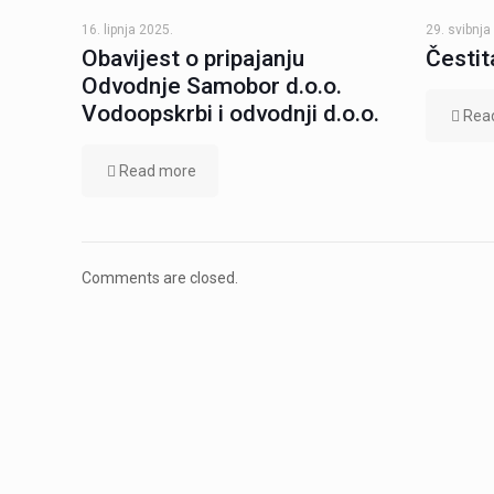
16. lipnja 2025.
29. svibnja
Obavijest o pripajanju
Čestit
Odvodnje Samobor d.o.o.
Vodoopskrbi i odvodnji d.o.o.
Rea
Read more
Comments are closed.