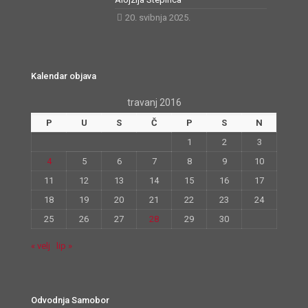
20. svibnja 2025.
Kalendar objava
travanj 2016
P
U
S
Č
P
S
N
1
2
3
4
5
6
7
8
9
10
11
12
13
14
15
16
17
18
19
20
21
22
23
24
25
26
27
28
29
30
« velj
lip »
Odvodnja Samobor