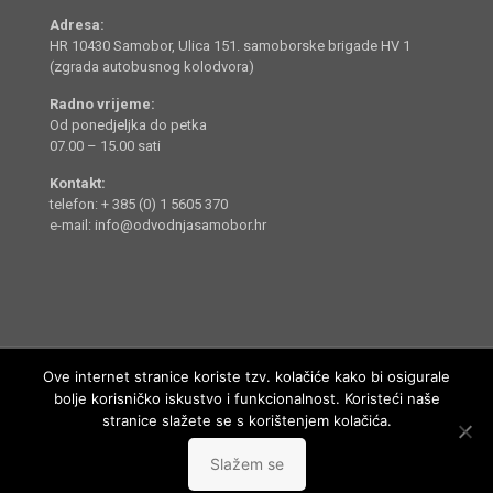
Adresa:
HR 10430 Samobor, Ulica 151. samoborske brigade HV 1
(zgrada autobusnog kolodvora)
Radno vrijeme:
Od ponedjeljka do petka
07.00 – 15.00 sati
Kontakt:
telefon: + 385 (0) 1 5605 370
e-mail: info@odvodnjasamobor.hr
Ove internet stranice koriste tzv. kolačiće kako bi osigurale
bolje korisničko iskustvo i funkcionalnost. Koristeći naše
stranice slažete se s korištenjem kolačića.
Odvodnja Samobor d.o.o. © 2014 - 2022. Sva prava pridržana.
Slažem se