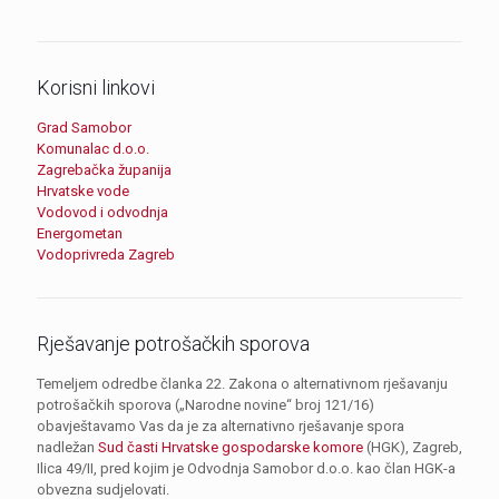
Korisni linkovi
Grad Samobor
Komunalac d.o.o.
Zagrebačka županija
Hrvatske vode
Vodovod i odvodnja
Energometan
Vodoprivreda Zagreb
Rješavanje potrošačkih sporova
Temeljem odredbe članka 22. Zakona o alternativnom rješavanju
potrošačkih sporova („Narodne novine“ broj 121/16)
obavještavamo Vas da je za alternativno rješavanje spora
nadležan
Sud časti Hrvatske gospodarske komore
(HGK), Zagreb,
Ilica 49/II, pred kojim je Odvodnja Samobor d.o.o. kao član HGK-a
obvezna sudjelovati.