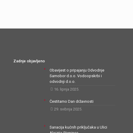
Zadnje objavljeno
Obavijest o pripajanju Odvodnje
Samobor d.o.o. Vodoopskrbi i
odvodnji d.o.o.
16. lipnja 2025.
Čestitamo Dan državnosti
29. svibnja 2025.
Sanacija kućnih priključaka u Ulici
Alojzija Stepinca