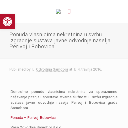
Open toolbar
Ponuda vlasnicima nekretnina u svrhu
izgradnje sustava javne odvodnje naselja
Perivoj i Bobovica
Published by
Odvodnja Samobor
at
4. travnja 2016.
Donosimo ponudu vlasnicima nekretnina za sporazumno
rješavanje pitanja uspostave stvarne služnosti u svrhu izgradnje
sustava javne odvodnje naselja Perivoj i Bobovica grada
Samobora.
Ponuda – Perivoj_Bobovica
Vaša Odvodnja Samobor d.o.o.