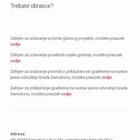
Trebate obrasce?
Zahtjev za izdavanje potvrde glavnog projekta, možete preuzeti
ovdje
.
Zahtjev za izdavanje posebnih uvjeta gradnje, možete preuzeti
ovdje
.
Zahtjev za izdavanje potvrde o priključenosti građevine na sustav
javne odvodnje Grada Samobora, možete preuzeti
ovdje
.
Zahtjev za priključenje građevine na sustav javne odvodnje Grada
Samobora, možete preuzeti
ovdje
.
Adresa:
HR 10430 Samobor, Ulica 151. samoborske brigade HV 1