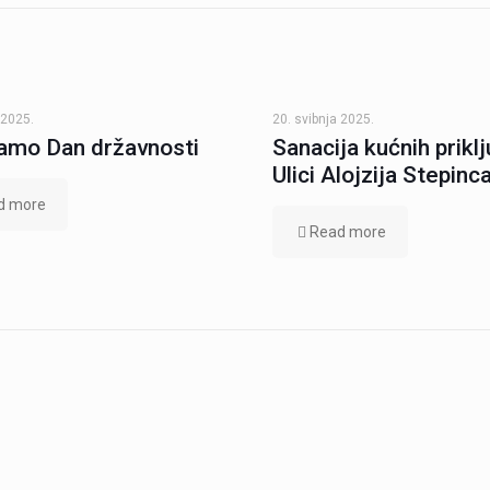
 2025.
20. svibnja 2025.
amo Dan državnosti
Sanacija kućnih prikl
Ulici Alojzija Stepinc
d more
Read more