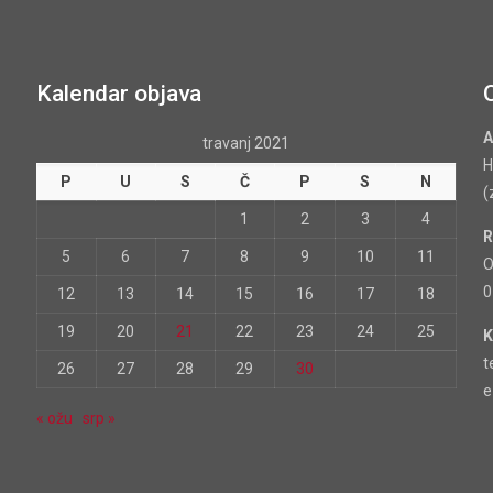
Kalendar objava
A
travanj 2021
H
P
U
S
Č
P
S
N
(
1
2
3
4
R
5
6
7
8
9
10
11
O
0
12
13
14
15
16
17
18
19
20
21
22
23
24
25
K
t
26
27
28
29
30
e
« ožu
srp »