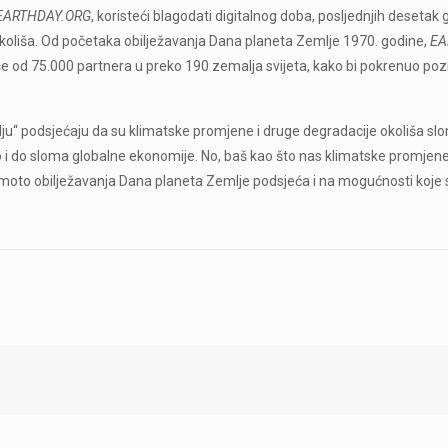
EARTHDAY.ORG
, koristeći blagodati digitalnog doba, posljednjih desetak
a okoliša. Od početaka obilježavanja Dana planeta Zemlje 1970. godine,
EA
 više od 75.000 partnera u preko 190 zemalja svijeta, kako bi pokrenuo poz
“ podsjećaju da su klimatske promjene i druge degradacije okoliša slo
kao i do sloma globalne ekonomije. No, baš kao što nas klimatske promjene
s moto obilježavanja Dana planeta Zemlje podsjeća i na mogućnosti koje