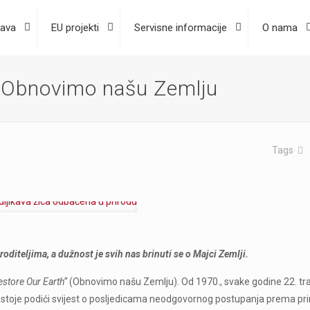
ava
EU projekti
Servisne informacije
O nama
– Obnovimo našu Zemlju
Tags
diteljima, a dužnost je svih nas brinuti se o Majci Zemlji.
estore Our Earth“
(Obnovimo našu Zemlju). Od 1970., svake godine 22. tr
nastoje podići svijest o posljedicama neodgovornog postupanja prema pr