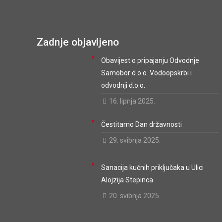
Zadnje objavljeno
Obavijest o pripajanju Odvodnje
Samobor d.o.o. Vodoopskrbi i
odvodnji d.o.o.
16. lipnja 2025.
Čestitamo Dan državnosti
29. svibnja 2025.
Sanacija kućnih priključaka u Ulici
Alojzija Stepinca
20. svibnja 2025.