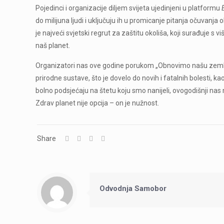
Pojedinci i organizacije diljem svijeta ujedinjeni u platformu
do milijuna ljudi i uključuju ih u promicanje pitanja očuvanj
je najveći svjetski regrut za zaštitu okoliša, koji surađuje s
naš planet.
Organizatori nas ove godine porukom „Obnovimo našu zemlju
prirodne sustave, što je dovelo do novih i fatalnih bolesti, 
bolno podsjećaju na štetu koju smo nanijeli, ovogodišnji na
Zdrav planet nije opcija – on je nužnost.
Share
Odvodnja Samobor