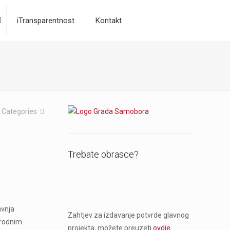
iTransparentnost
Kontakt
Categories
Trebate obrasce?
avnja
Zahtjev za izdavanje potvrde glavnog
irodnim
projekta, možete preuzeti
ovdje
.