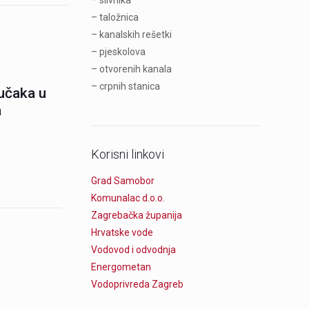
– slivnika
– taložnica
– kanalskih rešetki
– pjeskolova
– otvorenih kanala
– crpnih stanica
jučaka u
a
Korisni linkovi
Grad Samobor
Komunalac d.o.o.
Zagrebačka županija
Hrvatske vode
Vodovod i odvodnja
Energometan
Vodoprivreda Zagreb