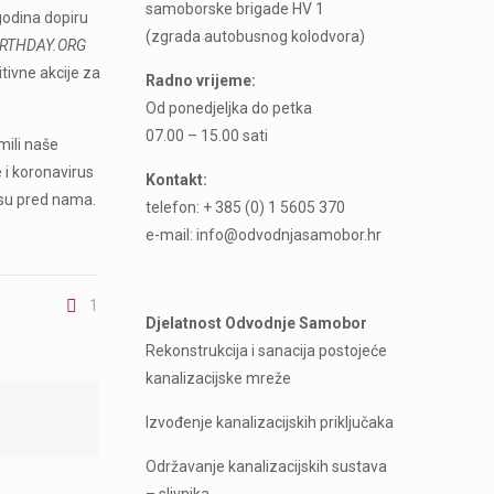
samoborske brigade HV 1
 godina dopiru
(zgrada autobusnog kolodvora)
RTHDAY.ORG
itivne akcije za
Radno vrijeme:
Od ponedjeljka do petka
07.00 – 15.00 sati
mili naše
 i koronavirus
Kontakt:
 su pred nama.
telefon: + 385 (0) 1 5605 370
e-mail: info@odvodnjasamobor.hr
1
Djelatnost Odvodnje Samobor
Rekonstrukcija i sanacija postojeće
kanalizacijske mreže
Izvođenje kanalizacijskih priključaka
Održavanje kanalizacijskih sustava