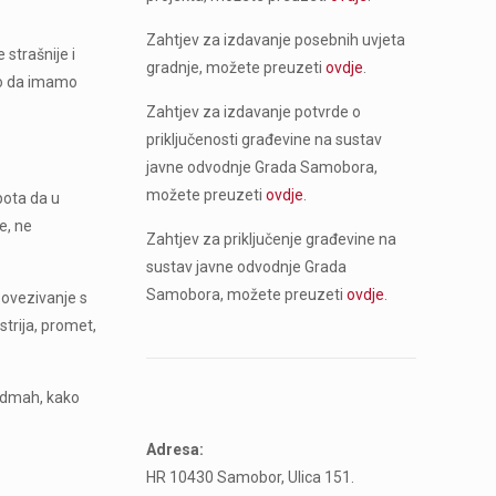
Zahtjev za izdavanje posebnih uvjeta
 strašnije i
gradnje, možete preuzeti
ovdje
.
mo da imamo
Zahtjev za izdavanje potvrde o
priključenosti građevine na sustav
javne odvodnje Grada Samobora,
možete preuzeti
ovdje
.
pota da u
e, ne
Zahtjev za priključenje građevine na
sustav javne odvodnje Grada
Samobora, možete preuzeti
ovdje
.
povezivanje s
strija, promet,
 odmah, kako
Adresa:
HR 10430 Samobor, Ulica 151.