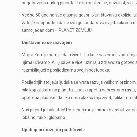
bogatstvima našeg planeta. Te su posljedice, nažalost, vidljivi
Već se 50 godina sve glasnije govori o uništavanju okoliša, al
zato je neophodno da se sva gospodarstva svijeta okrenu o
samo jedan dom – PLANET ZEMLJU.
Uništavamo se razvojem
Majka Zemlja nam je dala život. Tlo koje nas hrani, vodu koja
njima uživamo. Ali ljudi žele više, uzimaju zdravo za gotovo
razmišljajući o posljedicama svojih postupaka.
Posljednjih stoljeća ljudska se vrsta razvija velikom brzino
bilo koji kutkom na planetu. Ljudski apetiti neprestano rastu
upotreba plastike… koliko nam olakšavaju život, toliko mu i š
Naš planet je bolestan! Potrebna mu je hitna i sveobuhvat
lokalno, tako i globalno.
Ujedinjeni možemo postići više