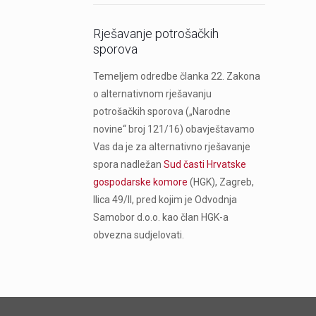
Rješavanje potrošačkih
sporova
Temeljem odredbe članka 22. Zakona
o alternativnom rješavanju
potrošačkih sporova („Narodne
novine“ broj 121/16) obavještavamo
Vas da je za alternativno rješavanje
spora nadležan
Sud časti Hrvatske
gospodarske komore
(HGK), Zagreb,
Ilica 49/II, pred kojim je Odvodnja
Samobor d.o.o. kao član HGK-a
obvezna sudjelovati.