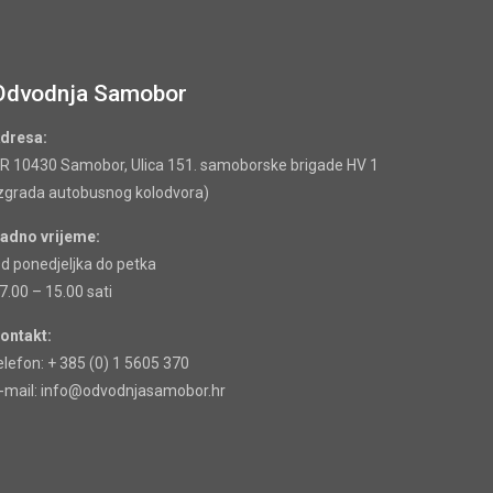
Odvodnja Samobor
dresa:
R 10430 Samobor, Ulica 151. samoborske brigade HV 1
zgrada autobusnog kolodvora)
adno vrijeme:
d ponedjeljka do petka
7.00 – 15.00 sati
ontakt:
elefon: + 385 (0) 1 5605 370
-mail: info@odvodnjasamobor.hr