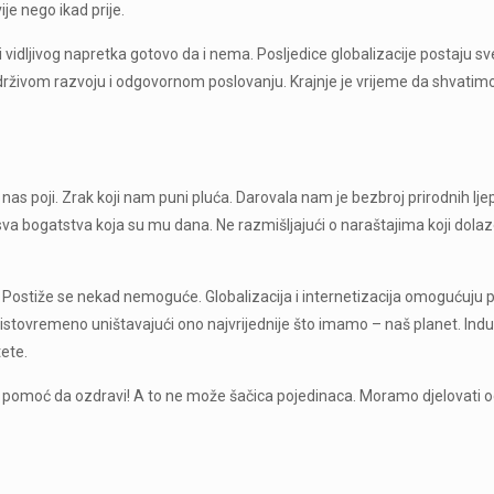
je nego ikad prije.
i vidljivog napretka gotovo da i nema. Posljedice globalizacije postaju sve
drživom razvoju i odgovornom poslovanju. Krajnje je vrijeme da shvati
 nas poji. Zrak koji nam puni pluća. Darovala nam je bezbroj prirodnih lje
 sva bogatstva koja su mu dana. Ne razmišljajući o naraštajima koji dolaz
m. Postiže se nekad nemoguće. Globalizacija i internetizacija omogućuju 
, istovremeno uništavajući ono najvrijednije što imamo – naš planet. Indu
tete.
na pomoć da ozdravi! A to ne može šačica pojedinaca. Moramo djelovati