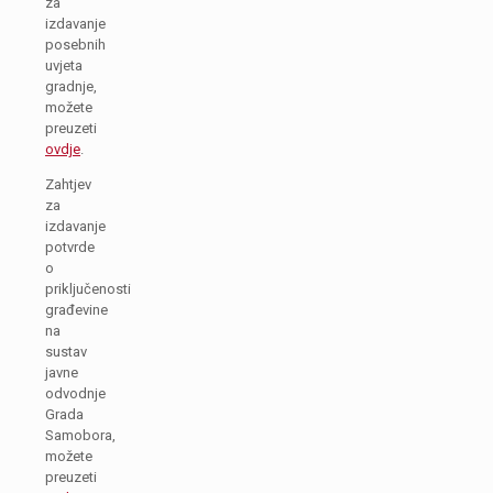
za
izdavanje
posebnih
uvjeta
gradnje,
možete
preuzeti
ovdje
.
Zahtjev
za
izdavanje
potvrde
o
priključenosti
građevine
na
sustav
javne
odvodnje
Grada
Samobora,
možete
preuzeti