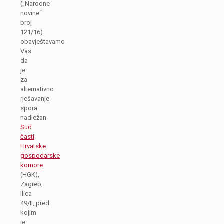
(„Narodne
novine“
broj
121/16)
obavještavamo
Vas
da
je
za
alternativno
rješavanje
spora
nadležan
Sud
časti
Hrvatske
gospodarske
komore
(HGK),
Zagreb,
Ilica
49/II, pred
kojim
je