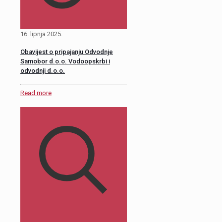
16. lipnja 2025.
Obavijest o pripajanju Odvodnje
Samobor d.o.o. Vodoopskrbi i
odvodnji d.o.o.
Read more