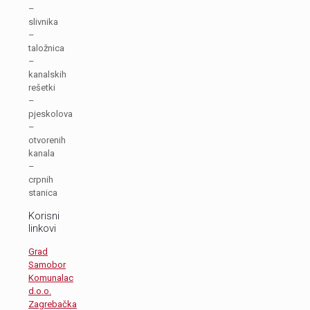
–
slivnika
–
taložnica
–
kanalskih
rešetki
–
pjeskolova
–
otvorenih
kanala
–
crpnih
stanica
Korisni
linkovi
Grad
Samobor
Komunalac
d.o.o.
Zagrebačka