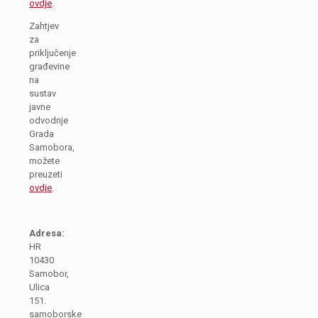
ovdje
.
Zahtjev
za
priključenje
građevine
na
sustav
javne
odvodnje
Grada
Samobora,
možete
preuzeti
ovdje
.
Adresa:
HR
10430
Samobor,
Ulica
151.
samoborske