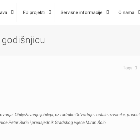
ava
EU projekti
Servisne informacije
O nama
 godišnjicu
Tags
nja. Obilježavanju jubileja, uz radnike Odvodnje i ostale uzvanike, prisustv
ce Petar Burić i predsjednik Gradskog vijeća Miran Šoić.