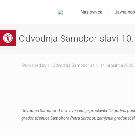
Naslovnica
Javna nab
Open toolbar
Odvodnja Samobor slavi 10.
Published by
Odvodnja Samobor
at
14. prosinca 2023.
Odvodnja Samobor d.o.o. svečano je proslavila 10 godina poslova
gradonačelnica Samobora Petra Škrobot, zamjenik gradonačelni