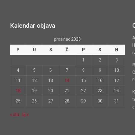
Kalendar objava
A
prosinac 2023
H
P
U
S
Č
P
S
N
(
1
2
3
R
4
5
6
7
8
9
10
O
0
11
12
13
14
15
16
17
18
19
20
21
22
23
24
K
t
25
26
27
28
29
30
31
e
« stu
sij »