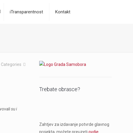
iTransparentnost
Kontakt
Categories
Trebate obrasce?
ovali su i
Zahtjev za izdavanje potvrde glavnog
projekta, možete preuzeti
ovdje
.