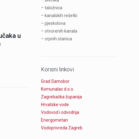
– slivnika
– taložnica
– kanalskih rešetki
– pjeskolova
– otvorenih kanala
jučaka u
– crpnih stanica
a
Korisni linkovi
Grad Samobor
Komunalac d.o.o.
Zagrebačka županija
Hrvatske vode
Vodovod i odvodnja
Energometan
Vodoprivreda Zagreb