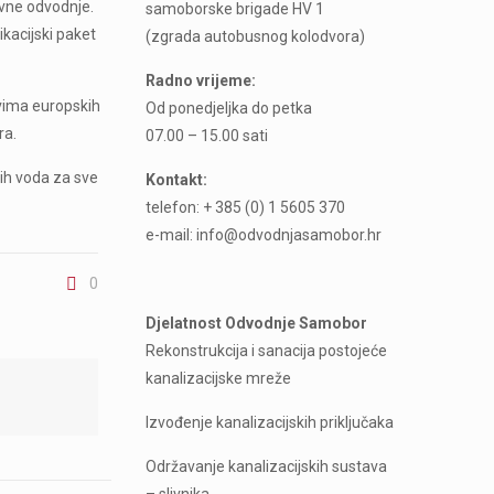
avne odvodnje.
samoborske brigade HV 1
kacijski paket
(zgrada autobusnog kolodvora)
Radno vrijeme:
tvima europskih
Od ponedjeljka do petka
ra.
07.00 – 15.00 sati
ih voda za sve
Kontakt:
telefon: + 385 (0) 1 5605 370
e-mail: info@odvodnjasamobor.hr
0
Djelatnost Odvodnje Samobor
Rekonstrukcija i sanacija postojeće
kanalizacijske mreže
Izvođenje kanalizacijskih priključaka
Održavanje kanalizacijskih sustava