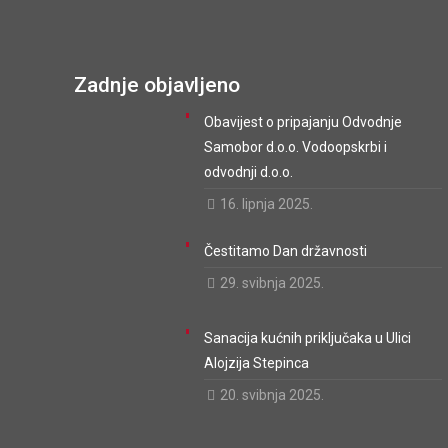
Zadnje objavljeno
Obavijest o pripajanju Odvodnje
Samobor d.o.o. Vodoopskrbi i
odvodnji d.o.o.
16. lipnja 2025.
Čestitamo Dan državnosti
29. svibnja 2025.
Sanacija kućnih priključaka u Ulici
Alojzija Stepinca
20. svibnja 2025.