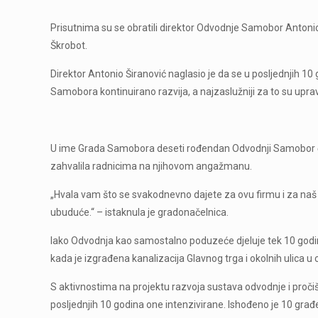
Prisutnima su se obratili direktor Odvodnje Samobor Antoni
Škrobot.
Direktor Antonio Širanović naglasio je da se u posljednjih 
Samobora kontinuirano razvija, a najzaslužniji za to su upra
U ime Grada Samobora deseti rođendan Odvodnji Samobor česti
zahvalila radnicima na njihovom angažmanu.
„Hvala vam što se svakodnevno dajete za ovu firmu i za naš 
ubuduće.“ – istaknula je gradonačelnica.
Iako Odvodnja kao samostalno poduzeće djeluje tek 10 godin
kada je izgrađena kanalizacija Glavnog trga i okolnih ulic
S aktivnostima na projektu razvoja sustava odvodnje i proči
posljednjih 10 godina one intenzivirane. Ishođeno je 10 građ