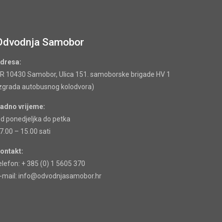
Odvodnja Samobor
dresa:
R 10430 Samobor, Ulica 151. samoborske brigade HV 1
zgrada autobusnog kolodvora)
adno vrijeme:
d ponedjeljka do petka
7.00 – 15.00 sati
ontakt:
elefon: + 385 (0) 1 5605 370
-mail: info@odvodnjasamobor.hr