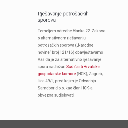
Rješavanje potrošačkih
sporova
Temeljem odredbe članka 22. Zakona
o alternativnom rješavanju
potrošačkih sporova („Narodne
novine“ broj 121/16) obavještavamo
Vas da je za alternativno rješavanje
spora nadležan
Sud časti Hrvatske
gospodarske komore
(HGK), Zagreb,
Ilica 49/II, pred kojim je Odvodnja
Samobor d.o.o. kao član HGK-a
obvezna sudjelovati.