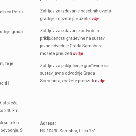
Zahtjev za izdavanje posebnih uvjeta
elnica Petra
gradnje, možete preuzeti
ovdje
.
Zahtjev za izdavanje potvrde o
vodnje grada
priključenosti građevine na sustav
javne odvodnje Grada Samobora,
možete preuzeti
ovdje
.
, te je
Zahtjev za priključenje građevine na
sustav javne odvodnje Grada
Samobora, možete preuzeti
ovdje
.
iti i
 stoljeća,
eko 240 km.
i su tek u
Adresa:
a odvodnje. S
HR 10430 Samobor, Ulica 151.