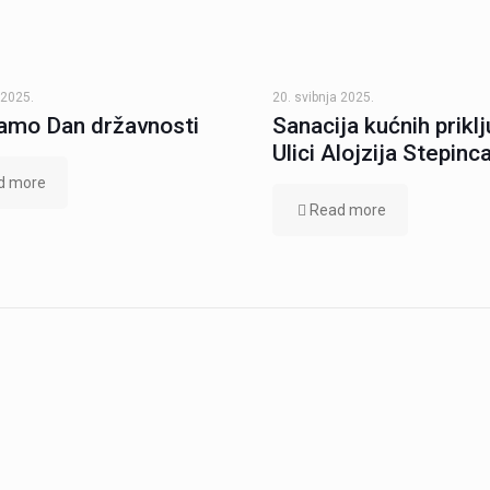
 2025.
20. svibnja 2025.
amo Dan državnosti
Sanacija kućnih prikl
Ulici Alojzija Stepinc
d more
Read more