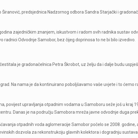
o Širanović, predsjednica Nadzornog odbora Sandra Starjački i gradonač
10 godina zajedničkim znanjem, iskustvom i radom svih radnika sustav od
vo radnici Odvodnje Samobor, bez čijeg doprinosa to ne bi bilo izvedivo.
tala je gradonačelnica Petra Škrobot, uz želju da i dalje budu uspješni
grad. Na nama je da kontinuirano poboljšavamo vaše uvjete i to ćemo rad
a, povijest upravljanja otpadnim vodama u Samoboru seže još u kraj 19.
a u centru. Danas je na području Samobora mreža javne odvodnje duga pr
šćavanja otpadnih voda aglomeracije Samobor počelo se 2008. godine, al
evinskih dozvola za rekonstrukciju glavnih kolektora i dogradnju sustav