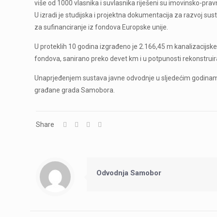
više od 1000 vlasnika i suvlasnika riješeni su imovinsko-prav
U izradi je studijska i projektna dokumentacija za razvoj su
za sufinanciranje iz fondova Europske unije.
U proteklih 10 godina izgrađeno je 2.166,45 m kanalizacijske
fondova, sanirano preko devet km i u potpunosti rekonstruira
Unaprjeđenjem sustava javne odvodnje u sljedećim godinama 
građane grada Samobora.
Share
Odvodnja Samobor