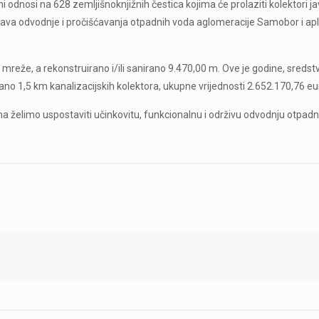
ni odnosi na 628 zemljišnoknjižnih čestica kojima će prolaziti kolektori j
stava odvodnje i pročišćavanja otpadnih voda aglomeracije Samobor i apli
 mreže, a rekonstruirano i/ili sanirano 9.470,00 m. Ove je godine, sreds
no 1,5 km kanalizacijskih kolektora, ukupne vrijednosti 2.652.170,76 eu
želimo uspostaviti učinkovitu, funkcionalnu i održivu odvodnju otpadn