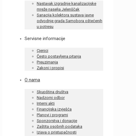
Nastavak izgradnje kanalizacijske
mreže naselja Jelenščak
Sanacija kolektora sustava javne
odvodnje grada Samobora oštećenih
u potresu
Servisne informacije
Cjenici
Često postavljena pitanja
Preuzimanja
Zakoni i propisi
O nama
Skupština društva
Nadzorni odbor
Interni akti
Financijska izvješća
Planovi i programi
Sponzorstva i donacije
Zaštita osobnih podataka
Izjava o pristupačnosti