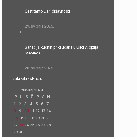
Čestitamo Dan državnosti
29. svibnja 2025.
Sanacija kućnih priključaka u Ulici Alojzija
Stepinca
20. svibnja 2025.
Kalendar objava
travanj 2024
P
U
S
Č
P
S
N
1
2
3
4
5
6
7
8
9
10
11
12
13
14
15
16
17
18
19
20
21
22
23
24
25
26
27
28
29
30