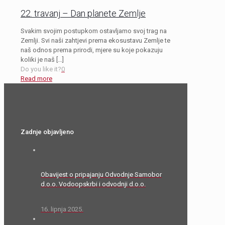
22. travanj – Dan planete Zemlje
Svakim svojim postupkom ostavljamo svoj trag na
Zemlji. Svi naši zahtjevi prema ekosustavu Zemlje te
naš odnos prema prirodi, mjere su koje pokazuju
koliki je naš
[…]
Do you like it?
0
Read more
Zadnje objavljeno
Obavijest o pripajanju Odvodnje Samobor
d.o.o. Vodoopskrbi i odvodnji d.o.o.
16. lipnja 2025.