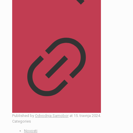
Published by
Odvodnja Samobor
at
15. travnja 2024.
Categories
Novosti