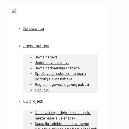
Naslovnica
Javna nabava
Javna nabava
Jednostavna nabava
Javna nadmetanja i natječaji
Sprečavanje sukoba interesa u
području javne nabave
Registar ugovora o javnoj nabavi
Opći akti
EU projekti
Nastavak izgradnje kanalizacijske
mreže naselja Jelenščak
Sanacija kolektora sustava javne