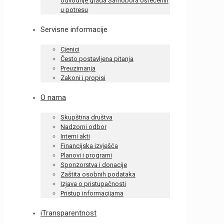
odvodnje grada Samobora oštećenih
u potresu
Servisne informacije
Cjenici
Često postavljena pitanja
Preuzimanja
Zakoni i propisi
O nama
Skupština društva
Nadzorni odbor
Interni akti
Financijska izvješća
Planovi i programi
Sponzorstva i donacije
Zaštita osobnih podataka
Izjava o pristupačnosti
Pristup informacijama
iTransparentnost