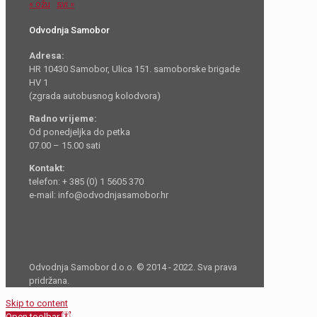
« ožu
svi »
Odvodnja Samobor
Adresa:
HR 10430 Samobor, Ulica 151. samoborske brigade
HV 1
(zgrada autobusnog kolodvora)
Radno vrijeme:
Od ponedjeljka do petka
07.00 – 15.00 sati
Kontakt:
telefon: + 385 (0) 1 5605 370
e-mail: info@odvodnjasamobor.hr
Odvodnja Samobor d.o.o. © 2014 - 2022. Sva prava
pridržana.
Skip to content
Open toolbar