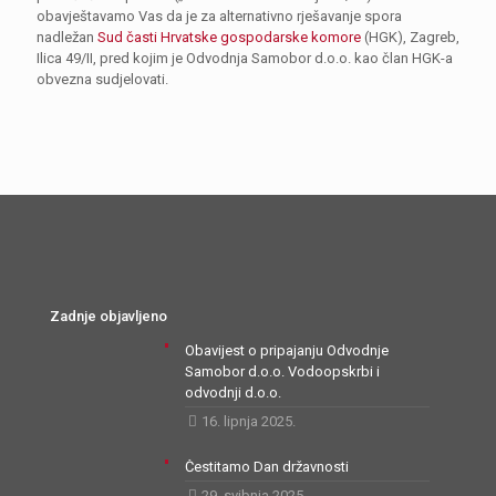
obavještavamo Vas da je za alternativno rješavanje spora
nadležan
Sud časti Hrvatske gospodarske komore
(HGK), Zagreb,
Ilica 49/II, pred kojim je Odvodnja Samobor d.o.o. kao član HGK-a
obvezna sudjelovati.
Zadnje objavljeno
Obavijest o pripajanju Odvodnje
Samobor d.o.o. Vodoopskrbi i
odvodnji d.o.o.
16. lipnja 2025.
Čestitamo Dan državnosti
29. svibnja 2025.