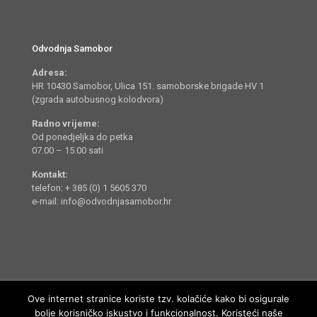
Odvodnja Samobor
Adresa:
HR 10430 Samobor, Ulica 151. samoborske brigade HV 1
(zgrada autobusnog kolodvora)
Radno vrijeme:
Od ponedjeljka do petka
07.00 – 15.00 sati
Kontakt:
telefon: + 385 (0) 1 5605 370
e-mail: info@odvodnjasamobor.hr
Ove internet stranice koriste tzv. kolačiće kako bi osigurale
bolje korisničko iskustvo i funkcionalnost. Koristeći naše