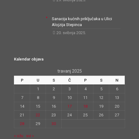
Sanacija kućnih priključaka u Ulici
Alojzija Stepinca
20. svibnja 2025.
Kalendar objava
travanj 2025
P
U
S
Č
P
S
N
1
2
3
4
5
6
7
8
9
10
11
12
13
14
15
16
17
18
19
20
21
22
23
24
25
26
27
28
29
30
« ožu
svi »