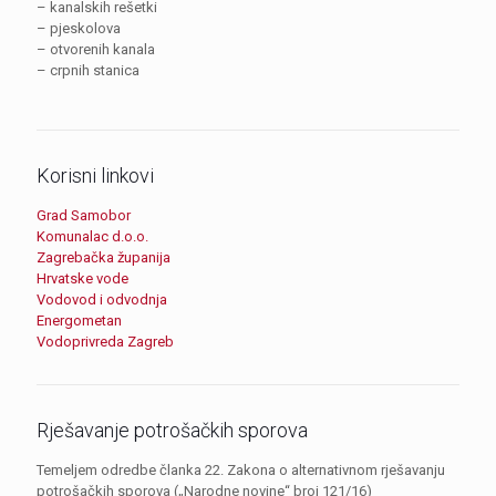
– kanalskih rešetki
– pjeskolova
– otvorenih kanala
– crpnih stanica
Korisni linkovi
Grad Samobor
Komunalac d.o.o.
Zagrebačka županija
Hrvatske vode
Vodovod i odvodnja
Energometan
Vodoprivreda Zagreb
Rješavanje potrošačkih sporova
Temeljem odredbe članka 22. Zakona o alternativnom rješavanju
potrošačkih sporova („Narodne novine“ broj 121/16)