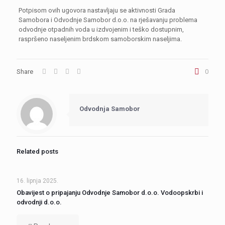
Potpisom ovih ugovora nastavljaju se aktivnosti Grada
Samobora i Odvodnje Samobor d.o.o. na rješavanju problema
odvodnje otpadnih voda u izdvojenim i teško dostupnim,
raspršeno naseljenim brdskom samoborskim naseljima.
Share
0
Odvodnja Samobor
Related posts
16. lipnja 2025.
Obavijest o pripajanju Odvodnje Samobor d.o.o. Vodoopskrbi i
odvodnji d.o.o.