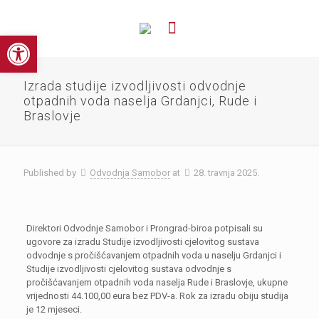
Open toolbar
Izrada studije izvodljivosti odvodnje
otpadnih voda naselja Grdanjci, Rude i
Braslovje
Published by
Odvodnja Samobor
at
28. travnja 2025.
Direktori Odvodnje Samobor i Prongrad-biroa potpisali su
ugovore za izradu Studije izvodljivosti cjelovitog sustava
odvodnje s pročišćavanjem otpadnih voda u naselju Grdanjci i
Studije izvodljivosti cjelovitog sustava odvodnje s
pročišćavanjem otpadnih voda naselja Rude i Braslovje, ukupne
vrijednosti 44.100,00 eura bez PDV-a. Rok za izradu obiju studija
je 12 mjeseci.