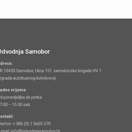
Odvodnja Samobor
dresa:
R 10430 Samobor, Ulica 151. samoborske brigade HV 1
zgrada autobusnog kolodvora)
adno vrijeme:
d ponedjeljka do petka
7.00 – 15.00 sati
ontakt:
elefon: + 385 (0) 1 5605 370
-mail: info@odvodnjasamobor.hr