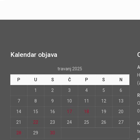
Kalendar objava
A
travanj 2025
H
P
U
S
Č
P
S
N
(
1
2
3
4
5
6
R
7
8
9
10
11
12
13
O
0
14
15
16
17
18
19
20
21
22
23
24
25
26
27
K
t
28
29
30
e