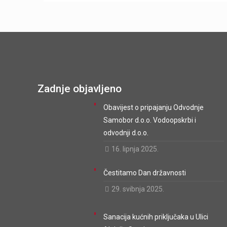
Zadnje objavljeno
Obavijest o pripajanju Odvodnje
Samobor d.o.o. Vodoopskrbi i
odvodnji d.o.o.
16. lipnja 2025.
Čestitamo Dan državnosti
29. svibnja 2025.
Sanacija kućnih priključaka u Ulici