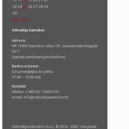
23
24
25
26
27
28
29
30
« lis
pro »
Odvodnja Samobor
Adresa:
HR 10430 Samobor, Ulica 151. samoborske brigade
HV 1
(zgrada autobusnog kolodvora)
Radno vrijeme:
Od ponedjeljka do petka
07.00 – 15.00 sati
Kontakt:
telefon: + 385 (0) 1 5605 370
e-mail: info@odvodnjasamobor.hr
Odvodnja Samobor d.o.o. © 2014 - 2022. Sva prava