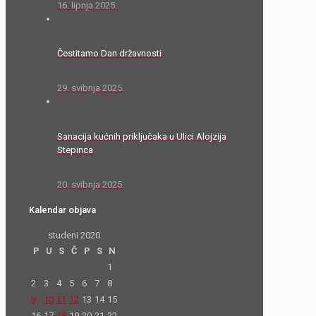
16. lipnja 2025.
Čestitamo Dan državnosti
29. svibnja 2025.
Sanacija kućnih priključaka u Ulici Alojzija
Stepinca
20. svibnja 2025.
Kalendar objava
studeni 2020
P
U
S
Č
P
S
N
1
2
3
4
5
6
7
8
9
10
11
12
13
14
15
16
17
18
19
20
21
22