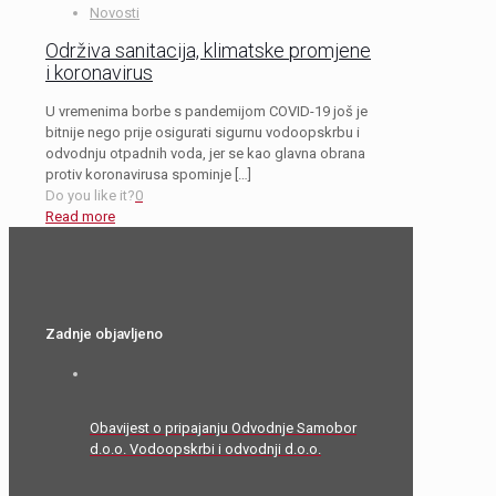
Novosti
Održiva sanitacija, klimatske promjene
i koronavirus
U vremenima borbe s pandemijom COVID-19 još je
bitnije nego prije osigurati sigurnu vodoopskrbu i
odvodnju otpadnih voda, jer se kao glavna obrana
protiv koronavirusa spominje
[…]
Do you like it?
0
Read more
Zadnje objavljeno
Obavijest o pripajanju Odvodnje Samobor
d.o.o. Vodoopskrbi i odvodnji d.o.o.