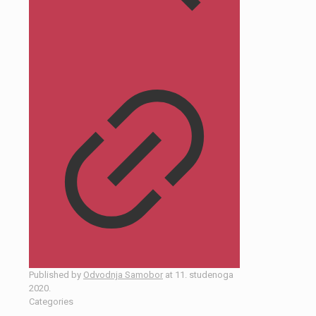
Published by
Odvodnja Samobor
at
11. studenoga
2020.
Categories