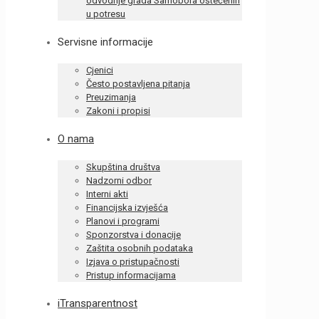
odvodnje grada Samobora oštećenih
u potresu
Servisne informacije
Cjenici
Često postavljena pitanja
Preuzimanja
Zakoni i propisi
O nama
Skupština društva
Nadzorni odbor
Interni akti
Financijska izvješća
Planovi i programi
Sponzorstva i donacije
Zaštita osobnih podataka
Izjava o pristupačnosti
Pristup informacijama
iTransparentnost