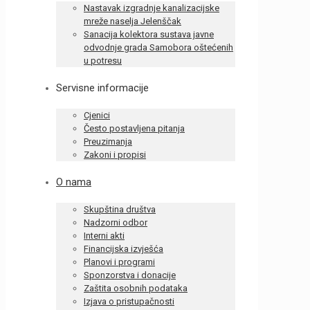
Nastavak izgradnje kanalizacijske
mreže naselja Jelenščak
Sanacija kolektora sustava javne
odvodnje grada Samobora oštećenih
u potresu
Servisne informacije
Cjenici
Često postavljena pitanja
Preuzimanja
Zakoni i propisi
O nama
Skupština društva
Nadzorni odbor
Interni akti
Financijska izvješća
Planovi i programi
Sponzorstva i donacije
Zaštita osobnih podataka
Izjava o pristupačnosti