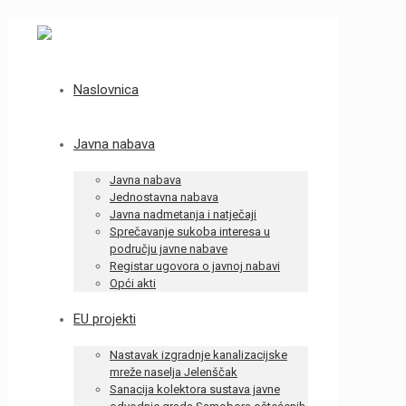
Naslovnica
Javna nabava
Javna nabava
Jednostavna nabava
Javna nadmetanja i natječaji
Sprečavanje sukoba interesa u
području javne nabave
Registar ugovora o javnoj nabavi
Opći akti
EU projekti
Nastavak izgradnje kanalizacijske
mreže naselja Jelenščak
Sanacija kolektora sustava javne