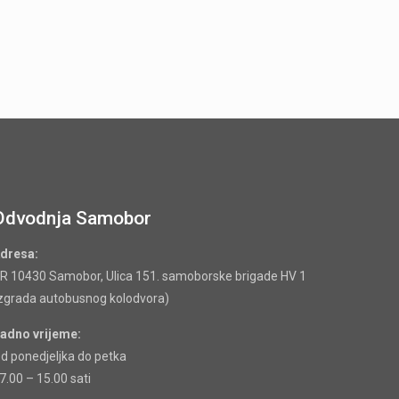
Odvodnja Samobor
dresa:
R 10430 Samobor, Ulica 151. samoborske brigade HV 1
zgrada autobusnog kolodvora)
adno vrijeme:
d ponedjeljka do petka
7.00 – 15.00 sati