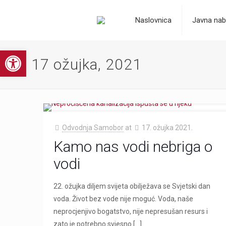
Naslovnica
Javna nab
Open toolbar
17 ožujka, 2021
Odvodnja Samobor
at
17. ožujka 2021.
Kamo nas vodi nebriga o
vodi
22. ožujka diljem svijeta obilježava se Svjetski dan
voda. Život bez vode nije moguć. Voda, naše
neprocjenjivo bogatstvo, nije nepresušan resurs i
zato je potrebno svjesno
[…]