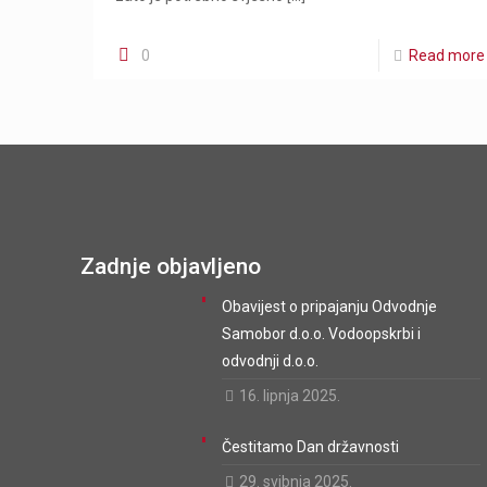
0
Read more
Zadnje objavljeno
Obavijest o pripajanju Odvodnje
Samobor d.o.o. Vodoopskrbi i
odvodnji d.o.o.
16. lipnja 2025.
Čestitamo Dan državnosti
29. svibnja 2025.