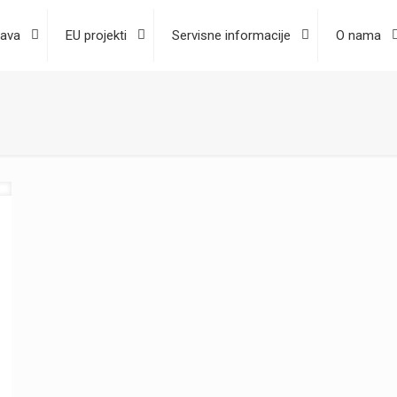
ava
EU projekti
Servisne informacije
O nama