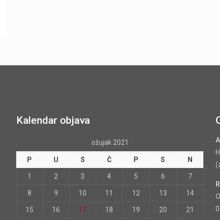
Kalendar objava
A
ožujak 2021
H
P
U
S
Č
P
S
N
(
1
2
3
4
5
6
7
R
8
9
10
11
12
13
14
O
0
15
16
17
18
19
20
21