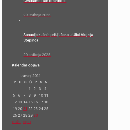
Čestitamo Dan državnosti
29. svibnja 2025.
Sanacija kućnih priključaka u Ulici Alojzija
Stepinca
20. svibnja 2025.
Kalendar objava
travanj 2021
P
U
S
Č
P
S
N
1
2
3
4
5
6
7
8
9
10
11
12
13
14
15
16
17
18
19
20
21
22
23
24
25
26
27
28
29
30
« ožu
srp »