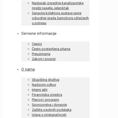
Nastavak izgradnje kanalizacijske
mreže naselja Jelenščak
Sanacija kolektora sustava javne
odvodnje grada Samobora oštećenih
u potresu
Servisne informacije
Cjenici
Često postavljena pitanja
Preuzimanja
Zakoni i propisi
O nama
Skupština društva
Nadzorni odbor
Interni akti
Financijska izvješća
Planovi i programi
Sponzorstva i donacije
Zaštita osobnih podataka
Izjava o pristupačnosti