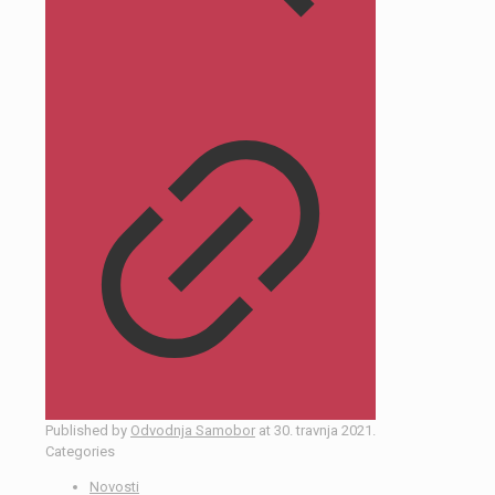
Published by
Odvodnja Samobor
at
30. travnja 2021.
Categories
Novosti