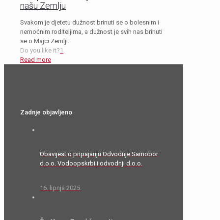
našu Zemlju
Svakom je djetetu dužnost brinuti se o bolesnim i
nemoćnim roditeljima, a dužnost je svih nas brinuti
se o Majci Zemlji.
Do you like it?
1
Read more
Zadnje objavljeno
Obavijest o pripajanju Odvodnje Samobor
d.o.o. Vodoopskrbi i odvodnji d.o.o.
16. lipnja 2025.