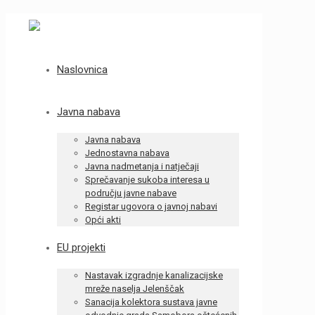
Naslovnica
Javna nabava
Javna nabava
Jednostavna nabava
Javna nadmetanja i natječaji
Sprečavanje sukoba interesa u
području javne nabave
Registar ugovora o javnoj nabavi
Opći akti
EU projekti
Nastavak izgradnje kanalizacijske
mreže naselja Jelenščak
Sanacija kolektora sustava javne