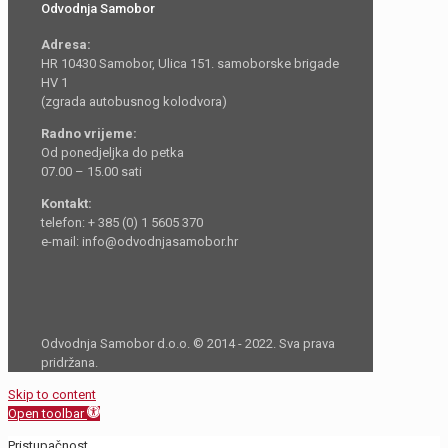
Odvodnja Samobor
Adresa:
HR 10430 Samobor, Ulica 151. samoborske brigade
HV 1
(zgrada autobusnog kolodvora)
Radno vrijeme:
Od ponedjeljka do petka
07.00 – 15.00 sati
Kontakt:
telefon: + 385 (0) 1 5605 370
e-mail: info@odvodnjasamobor.hr
Odvodnja Samobor d.o.o. © 2014 - 2022. Sva prava
pridržana.
Skip to content
Open toolbar
Pristupačnost