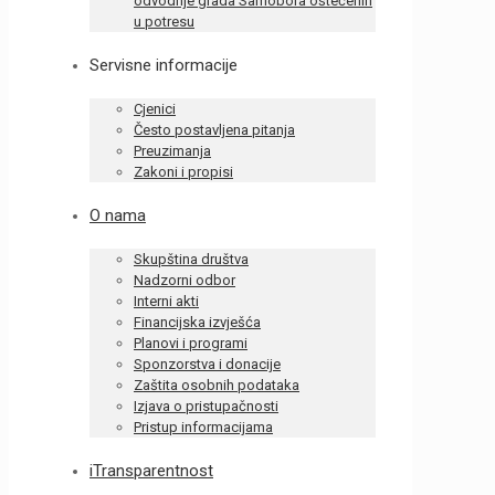
odvodnje grada Samobora oštećenih
u potresu
Servisne informacije
Cjenici
Često postavljena pitanja
Preuzimanja
Zakoni i propisi
O nama
Skupština društva
Nadzorni odbor
Interni akti
Financijska izvješća
Planovi i programi
Sponzorstva i donacije
Zaštita osobnih podataka
Izjava o pristupačnosti
Pristup informacijama
iTransparentnost