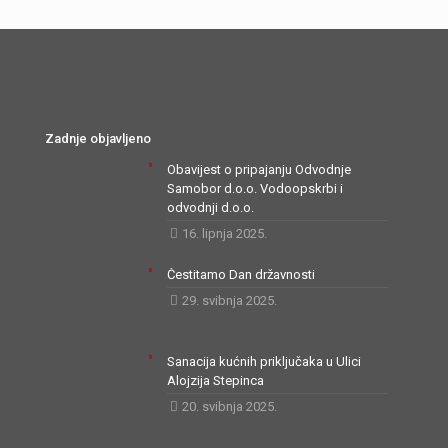
Zadnje objavljeno
Obavijest o pripajanju Odvodnje
Samobor d.o.o. Vodoopskrbi i
odvodnji d.o.o.
16. lipnja 2025.
Čestitamo Dan državnosti
29. svibnja 2025.
Sanacija kućnih priključaka u Ulici
Alojzija Stepinca
20. svibnja 2025.