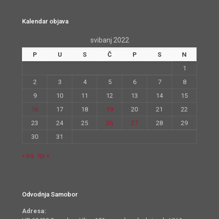
Kalendar objava
svibanj 2022
P
U
S
Č
P
S
N
1
2
3
4
5
6
7
8
9
10
11
12
13
14
15
16
17
18
19
20
21
22
23
24
25
26
27
28
29
30
31
« tra
lip »
Odvodnja Samobor
Adresa: