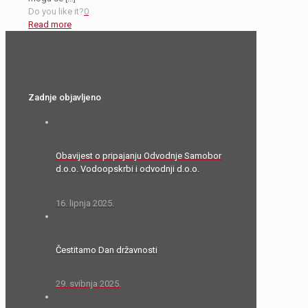
Do you like it?
0
Read more
Zadnje objavljeno
Obavijest o pripajanju Odvodnje Samobor
d.o.o. Vodoopskrbi i odvodnji d.o.o.
16. lipnja 2025.
Čestitamo Dan državnosti
29. svibnja 2025.