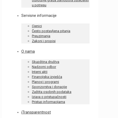
odvodnje grada Samobora oštećenih
u potresu
Servisne informacije
Cjenici
Često postavljena pitanja
Preuzimanja
Zakoni i propisi
O nama
Skupština društva
Nadzorni odbor
Interni akti
Financijska izvješća
Planovi i programi
Sponzorstva i donacije
Zaštita osobnih podataka
Izjava o pristupačnosti
Pristup informacijama
iTransparentnost