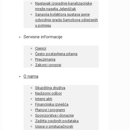
Nastavak izgradnje kanalizacijske
mreže naselja Jelenščak
Sanacija kolektora sustava javne
odvodnje grada Samobora oštećenih
u potresu
Servisne informacije
Cjenici
Često postavljena pitanja
Preuzimanja
Zakoni i propisi
O nama
Skupština društva
Nadzorni odbor
Interni akti
Financijska izvješća
Planovi i programi
Sponzorstva i donacije
Zaštita osobnih podataka
Izjava o pristupačnosti