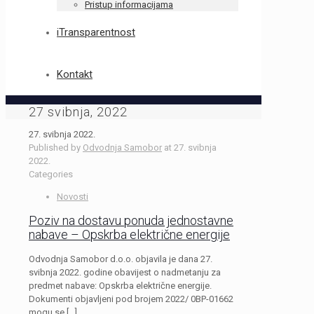
Pristup informacijama
iTransparentnost
Kontakt
27 svibnja, 2022
27. svibnja 2022.
Published by
Odvodnja Samobor
at
27. svibnja
2022.
Categories
Novosti
Poziv na dostavu ponuda jednostavne
nabave – Opskrba električne energije
Odvodnja Samobor d.o.o. objavila je dana 27.
svibnja 2022. godine obavijest o nadmetanju za
predmet nabave: Opskrba električne energije.
Dokumenti objavljeni pod brojem 2022/ 0BP-01662
mogu se
[…]