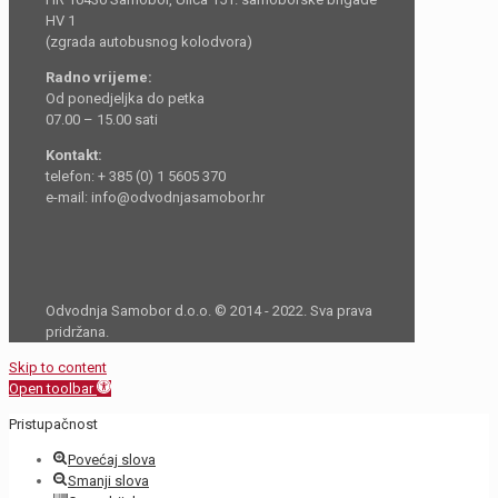
HV 1
(zgrada autobusnog kolodvora)
Radno vrijeme:
Od ponedjeljka do petka
07.00 – 15.00 sati
Kontakt:
telefon: + 385 (0) 1 5605 370
e-mail: info@odvodnjasamobor.hr
Odvodnja Samobor d.o.o. © 2014 - 2022. Sva prava
pridržana.
Skip to content
Open toolbar
Pristupačnost
Povećaj slova
Smanji slova