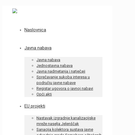
Naslovnica
Javna nabava
Javna nabava
Jednostavna nabava
Javna nadmetanja i natječaji
Sprečavanje sukoba interesa u
području javne nabave
Registar ugovora o javnoj nabavi
Opći akti
EU projekti
Nastavak izgradnje kanalizacijske
mreže naselja Jelenščak
Sanacija kolektora sustava javne