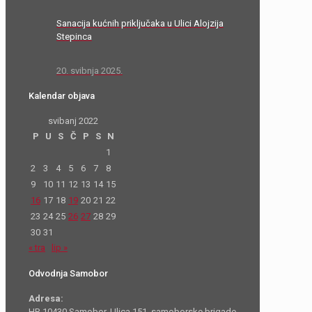
Sanacija kućnih priključaka u Ulici Alojzija
Stepinca
20. svibnja 2025.
Kalendar objava
svibanj 2022
P
U
S
Č
P
S
N
1
2
3
4
5
6
7
8
9
10
11
12
13
14
15
16
17
18
19
20
21
22
23
24
25
26
27
28
29
30
31
« tra
lip »
Odvodnja Samobor
Adresa:
HR 10430 Samobor, Ulica 151. samoborske brigade