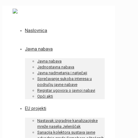
Naslovnica
Javna nabava
Javna nabava
Jednostavna nabava
Javna nadmetanja i natječaji
Sprečavanje sukoba interesa u
području javne nabave
Registar ugovora o javnoj nabavi
Opći akti
EU projekti
Nastavak izgradnje kanalizacijske
mreže naselja Jelenščak
Sanacija kolektora sustava javne