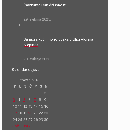
Čestitamo Dan državnosti
29. svibnja 2025.
Sanacija kućnih priključaka u Ulici Alojzija
Stepinca
20. svibnja 2025.
Kalendar objava
travanj 2023
P
U
S
Č
P
S
N
1
2
3
4
5
6
7
8
9
10
11
12
13
14
15
16
17
18
19
20
21
22
23
24
25
26
27
28
29
30
« ožu
svi »