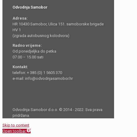
Odvodnja Samobor
Adresa:
HR 10430 Samobor, Ulica 151. samoborske brigade
HV 1
(zgrada autobusnog kolodvora)
Radno vrijeme:
Od ponedjeljka do petka
07.00 – 15.00 sati
Kontakt:
telefon: + 385 (0) 1 5605 370
e-mail: info@odvodnjasamobor.hr
Odvodnja Samobor d.o.o. © 2014 - 2022. Sva prava
pridržana.
Skip to content
Open toolbar