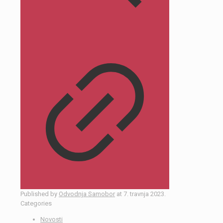
Published by
Odvodnja Samobor
at
7. travnja 2023.
Categories
Novosti