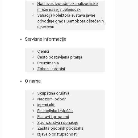
Nastavak izgradnje kanalizacijske
mreže naselja Jelenščak
Sanacija kolektora sustava javne
odvodnje grada Samobora oštećenih
u potresu
Servisne informacije
Cjenici
Često postavljena pitanja
Preuzimanja
Zakoni i propisi
O nama
Skupština društva
Nadzorni odbor
Interni akti
Financijska izvješća
Planovi i programi
Sponzorstva i donacije
Zaštita osobnih podataka
Izjava o pristupačnosti