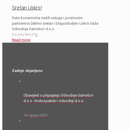
Sretan Uskrs!
Svim korisnicima naših usluga i poslovnim
partnerima želimo sretan i blagoslovljen Uskrs Vaša
Odvodnja Samobor d.o.o.
Do you like it?
0
Read more
Zadnje objavljeno
Obavijest o pripajanju Odvodnje Samobor
d.o.o. Vodoopskrbi i odvodnji d.o.o.
16. lipnja 2025.