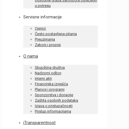
odvodnje grada Samobora oštećenih
u potresu
Servisne informacije
Cjenici
Često postavljena pitanja
Preuzimanja
Zakoni i propisi
O nama
Skupština društva
Nadzorni odbor
Interni akti
Financijska izvješća
Planovi i programi
Sponzorstva i donacije
Zaštita osobnih podataka
Izjava o pristupačnosti
Pristup informacijama
iTransparentnost