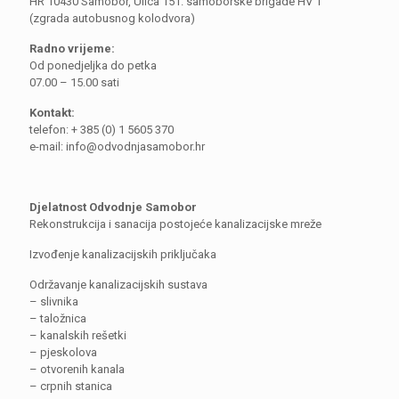
HR 10430 Samobor, Ulica 151. samoborske brigade HV 1
(zgrada autobusnog kolodvora)
Radno vrijeme:
Od ponedjeljka do petka
07.00 – 15.00 sati
Kontakt:
telefon: + 385 (0) 1 5605 370
e-mail: info@odvodnjasamobor.hr
Djelatnost Odvodnje Samobor
Rekonstrukcija i sanacija postojeće kanalizacijske mreže
Izvođenje kanalizacijskih priključaka
Održavanje kanalizacijskih sustava
– slivnika
– taložnica
– kanalskih rešetki
– pjeskolova
– otvorenih kanala
– crpnih stanica