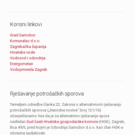
Korisni linkovi
Grad Samobor
Komunalac d.o.o.
Zagrebačka županija
Hrvatske vode
Vodovod i odvodnja
Energometan
Vodoprivreda Zagreb
Rješavanje potrošačkih sporova
Temeljem odredbe članka 22. Zakona o alternativnom rješavanju
potrošačkih sporova („Narodne novine“ broj 121/16)
obavještavamo Vas da je za alternativno rješavanje spora
nadležan
Sud časti Hrvatske gospodarske komore
(HGK), Zagreb,
Ilica 49/II, pred kojim je Odvodnja Samobor d.o.o. kao član HGK-a
obvezna sudjelovati.