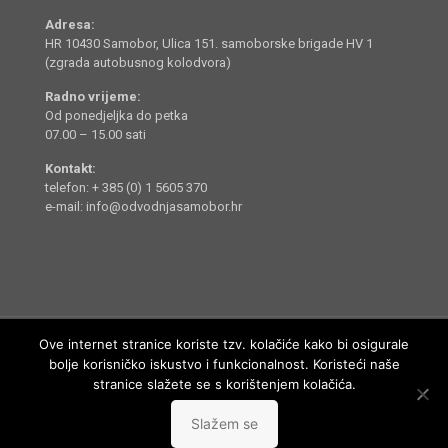
Adresa:
HR 10430 Samobor, Ulica 151. samoborske brigade HV 1
(zgrada autobusnog kolodvora)
Radno vrijeme:
Od ponedjeljka do petka
07.00 – 15.00 sati
Kontakt:
telefon: + 385 (0) 1 5605 370
e-mail: info@odvodnjasamobor.hr
Ove internet stranice koriste tzv. kolačiće kako bi osigurale
bolje korisničko iskustvo i funkcionalnost. Koristeći naše
stranice slažete se s korištenjem kolačića.
Odvodnja Samobor d.o.o. © 2014 - 2022. Sva prava pridržana.
Slažem se