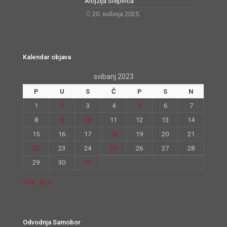
Alojzija Stepinca
20. svibnja 2025.
Kalendar objava
svibanj 2023
P
U
S
Č
P
S
N
1
2
3
4
5
6
7
8
9
10
11
12
13
14
15
16
17
18
19
20
21
22
23
24
25
26
27
28
29
30
31
« tra
lip »
Odvodnja Samobor