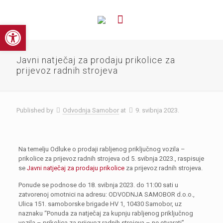
Open toolbar
Javni natječaj za prodaju prikolice za
prijevoz radnih strojeva
Published by
Odvodnja Samobor
at
9. svibnja 2023.
Na temelju Odluke o prodaji rabljenog priključnog vozila –
prikolice za prijevoz radnih strojeva od 5. svibnja 2023., raspisuje
se
Javni natječaj za prodaju prikolice
za prijevoz radnih strojeva.
Ponude se podnose do 18. svibnja 2023. do 11:00 sati u
zatvorenoj omotnici na adresu: ODVODNJA SAMOBOR d.o.o.,
Ulica 151. samoborske brigade HV 1, 10430 Samobor, uz
naznaku “Ponuda za natječaj za kupnju rabljenog priključnog
vozila – prikolica za prijevoz radnih strojeva – ne otvarati”.