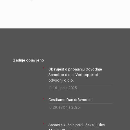
Zadnje objavljeno
Obavijest o pripajanju Odvodnje
Samobor d.o.o. Vodoopskrbi i
odvodnji d.o.o.
16. lipnja 2025.
Čestitamo Dan državnosti
29. svibnja 2025.
Sanacija kućnih priključaka u Ulici