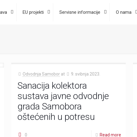
ava
EU projekti
Servisne informacije
O nama
Odvodnja Samobor
at
9. svibnja 2023.
Sanacija kolektora
sustava javne odvodnje
grada Samobora
oštećenih u potresu
0
Read more