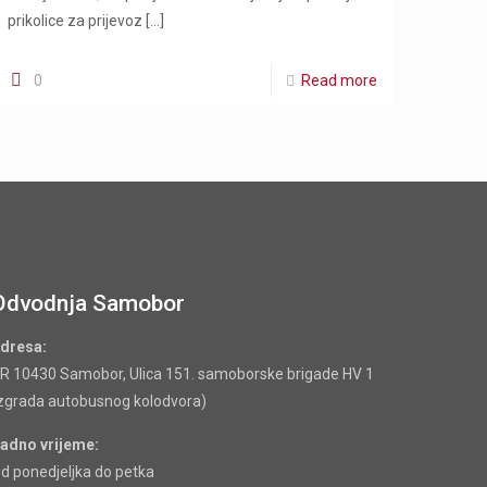
prikolice za prijevoz
[…]
0
Read more
Odvodnja Samobor
dresa:
R 10430 Samobor, Ulica 151. samoborske brigade HV 1
zgrada autobusnog kolodvora)
adno vrijeme:
d ponedjeljka do petka