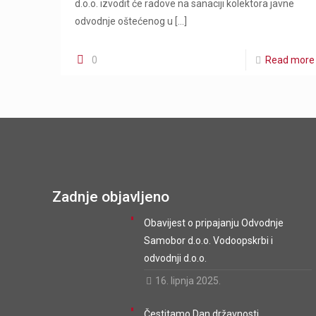
d.o.o. izvodit će radove na sanaciji kolektora javne
odvodnje oštećenog u
[…]
0
Read more
Zadnje objavljeno
Obavijest o pripajanju Odvodnje
Samobor d.o.o. Vodoopskrbi i
odvodnji d.o.o.
16. lipnja 2025.
Čestitamo Dan državnosti