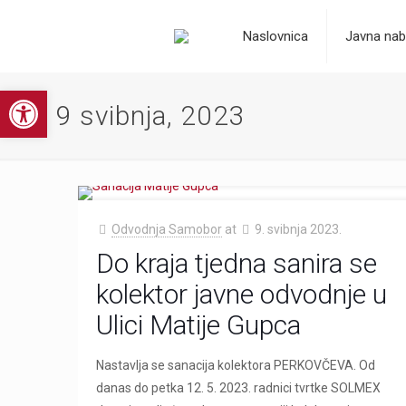
Naslovnica
Javna nab
Open toolbar
9 svibnja, 2023
Odvodnja Samobor
at
9. svibnja 2023.
Do kraja tjedna sanira se
kolektor javne odvodnje u
Ulici Matije Gupca
Nastavlja se sanacija kolektora PERKOVČEVA. Od
danas do petka 12. 5. 2023. radnici tvrtke SOLMEX