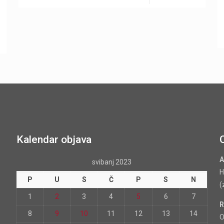
Kalendar objava
A
svibanj 2023
H
P
U
S
Č
P
S
N
(
1
2
3
4
5
6
7
R
8
9
10
11
12
13
14
O