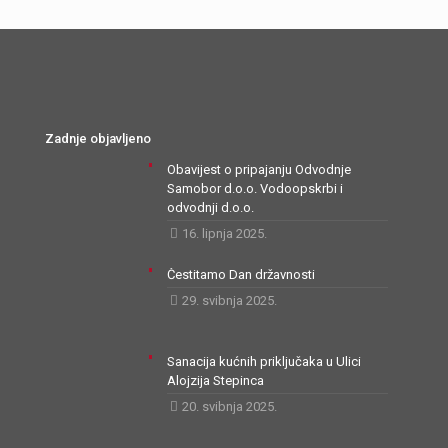
Zadnje objavljeno
Obavijest o pripajanju Odvodnje
Samobor d.o.o. Vodoopskrbi i
odvodnji d.o.o.
16. lipnja 2025.
Čestitamo Dan državnosti
29. svibnja 2025.
Sanacija kućnih priključaka u Ulici
Alojzija Stepinca
20. svibnja 2025.