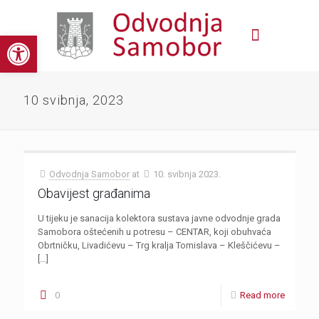
Open toolbar
10 svibnja, 2023
Odvodnja Samobor
at
10. svibnja 2023.
Obavijest građanima
U tijeku je sanacija kolektora sustava javne odvodnje grada
Samobora oštećenih u potresu – CENTAR, koji obuhvaća
Obrtničku, Livadićevu – Trg kralja Tomislava – Kleščićevu –
[…]
0
Read more