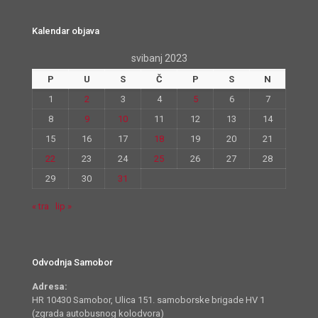
Kalendar objava
svibanj 2023
P
U
S
Č
P
S
N
1
2
3
4
5
6
7
8
9
10
11
12
13
14
15
16
17
18
19
20
21
22
23
24
25
26
27
28
29
30
31
« tra
lip »
Odvodnja Samobor
Adresa:
HR 10430 Samobor, Ulica 151. samoborske brigade HV 1
(zgrada autobusnog kolodvora)