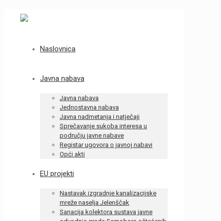
Naslovnica
Javna nabava
Javna nabava
Jednostavna nabava
Javna nadmetanja i natječaji
Sprečavanje sukoba interesa u
području javne nabave
Registar ugovora o javnoj nabavi
Opći akti
EU projekti
Nastavak izgradnje kanalizacijske
mreže naselja Jelenščak
Sanacija kolektora sustava javne