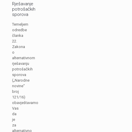
Rješavanje
potrošačkih
sporova
Temeljem
odredbe
članka
22.
Zakona
o
alternativnom
rješavanju
potrošačkih
sporova
(„Narodne
novine“
broj
121/16)
obavještavamo
Vas
da
je
za
alternativno