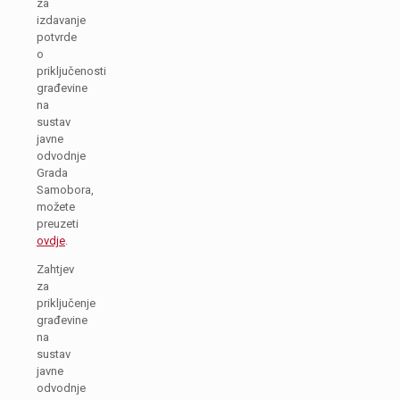
za
izdavanje
potvrde
o
priključenosti
građevine
na
sustav
javne
odvodnje
Grada
Samobora,
možete
preuzeti
ovdje
.
Zahtjev
za
priključenje
građevine
na
sustav
javne
odvodnje