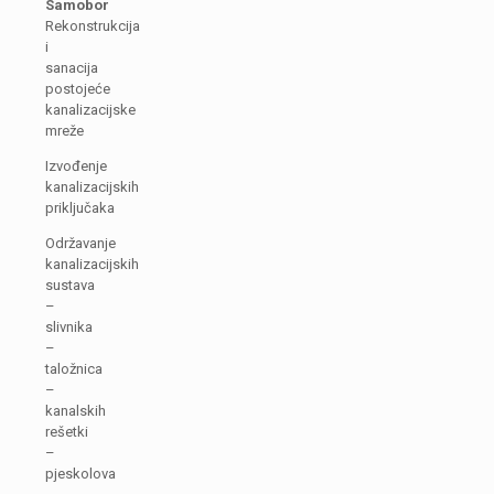
Samobor
Rekonstrukcija
i
sanacija
postojeće
kanalizacijske
mreže
Izvođenje
kanalizacijskih
priključaka
Održavanje
kanalizacijskih
sustava
–
slivnika
–
taložnica
–
kanalskih
rešetki
–
pjeskolova