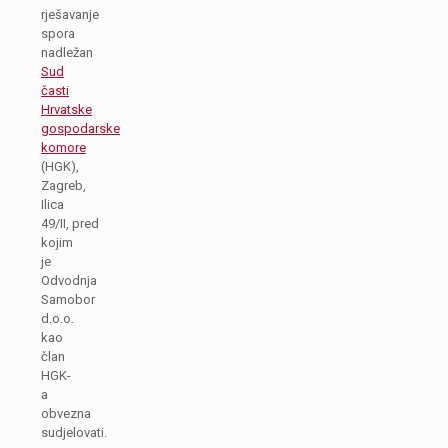
rješavanje
spora
nadležan
Sud
časti
Hrvatske
gospodarske
komore
(HGK),
Zagreb,
Ilica
49/II, pred
kojim
je
Odvodnja
Samobor
d.o.o.
kao
član
HGK-
a
obvezna
sudjelovati.