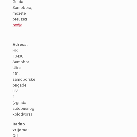
Grada
Samobora,
možete
preuzeti
ovdje
.
Adresa:
HR
10430
Samobor,
Ulica
151.
samoborske
brigade
HV
1
(zgrada
autobusnog
kolodvora)
Radno
vrijeme:
Od