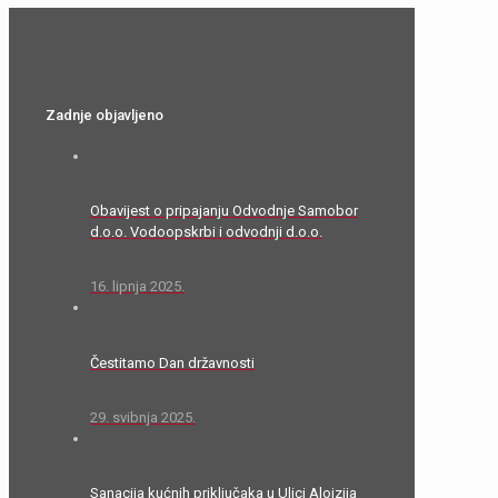
Zadnje objavljeno
Obavijest o pripajanju Odvodnje Samobor
d.o.o. Vodoopskrbi i odvodnji d.o.o.
16. lipnja 2025.
Čestitamo Dan državnosti
29. svibnja 2025.
Sanacija kućnih priključaka u Ulici Alojzija