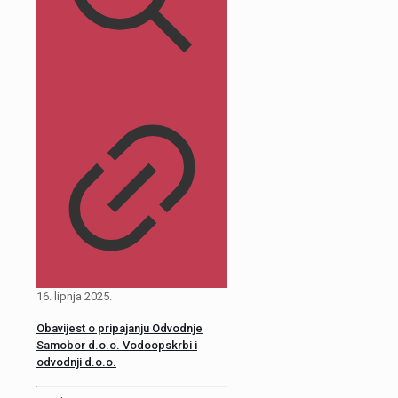
16. lipnja 2025.
Obavijest o pripajanju Odvodnje
Samobor d.o.o. Vodoopskrbi i
odvodnji d.o.o.