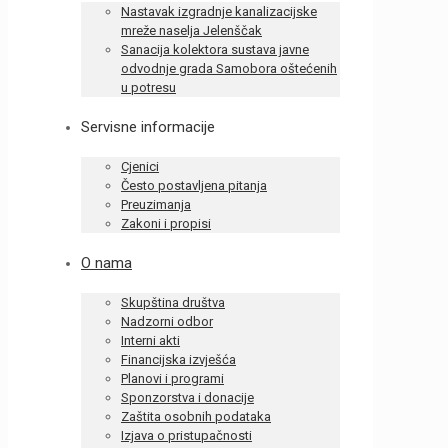
Nastavak izgradnje kanalizacijske
mreže naselja Jelenščak
Sanacija kolektora sustava javne
odvodnje grada Samobora oštećenih
u potresu
Servisne informacije
Cjenici
Često postavljena pitanja
Preuzimanja
Zakoni i propisi
O nama
Skupština društva
Nadzorni odbor
Interni akti
Financijska izvješća
Planovi i programi
Sponzorstva i donacije
Zaštita osobnih podataka
Izjava o pristupačnosti