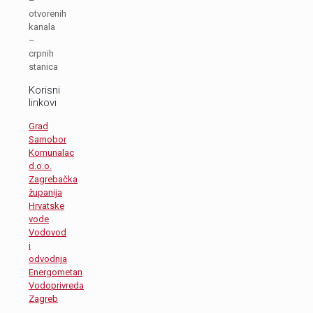
–
otvorenih
kanala
–
crpnih
stanica
Korisni
linkovi
Grad
Samobor
Komunalac
d.o.o.
Zagrebačka
županija
Hrvatske
vode
Vodovod
i
odvodnja
Energometan
Vodoprivreda
Zagreb