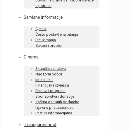
odvodnje grada Samobora oštećenih
u potresu
Servisne informacije
Cjenici
Često postavljena pitanja
Preuzimanja
Zakoni i propisi
O nama
Skupština društva
Nadzorni odbor
Interni akti
Financijska izvješća
Planovi i programi
Sponzorstva i donacije
Zaštita osobnih podataka
Izjava o pristupačnosti
Pristup informacijama
iTransparentnost