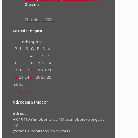
Stepinca
20. svibnja 2025.
Kalendar objava
svibanj 2023
P
U
S
Č
P
S
N
1
2
3
4
5
6
7
8
9
10
11
12
13
14
15
16
17
18
19
20
21
22
23
24
25
26
27
28
29
30
31
« tra
lip »
Odvodnja Samobor
Adresa:
HR 10430 Samobor, Ulica 151. samoborske brigade
HV 1
(zgrada autobusnog kolodvora)