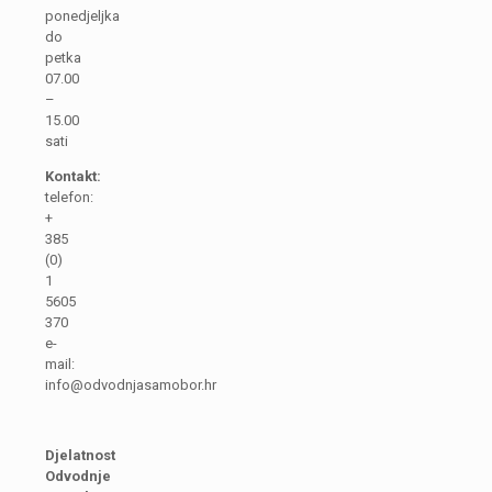
ponedjeljka
do
petka
07.00
–
15.00
sati
Kontakt:
telefon:
+
385
(0)
1
5605
370
e-
mail:
info@odvodnjasamobor.hr
Djelatnost
Odvodnje