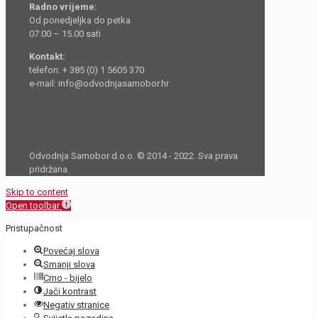
Radno vrijeme:
Od ponedjeljka do petka
07.00 – 15.00 sati
Kontakt:
telefon: + 385 (0) 1 5605 370
e-mail: info@odvodnjasamobor.hr
Odvodnja Samobor d.o.o. © 2014 - 2022. Sva prava
pridržana.
Skip to content
Open toolbar
Pristupačnost
Povećaj slova
Smanji slova
Crno - bijelo
Jači kontrast
Negativ stranice