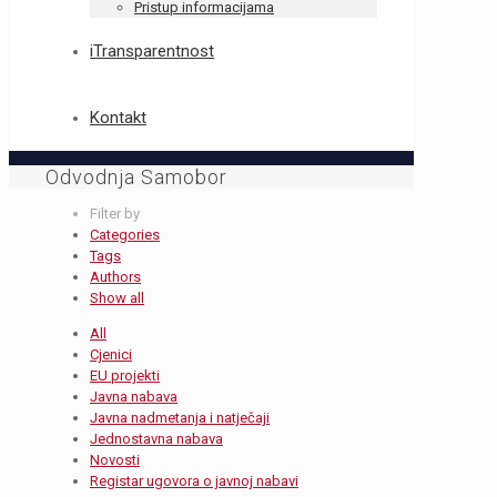
Pristup informacijama
iTransparentnost
Kontakt
Odvodnja Samobor
Filter by
Categories
Tags
Authors
Show all
All
Cjenici
EU projekti
Javna nabava
Javna nadmetanja i natječaji
Jednostavna nabava
Novosti
Registar ugovora o javnoj nabavi