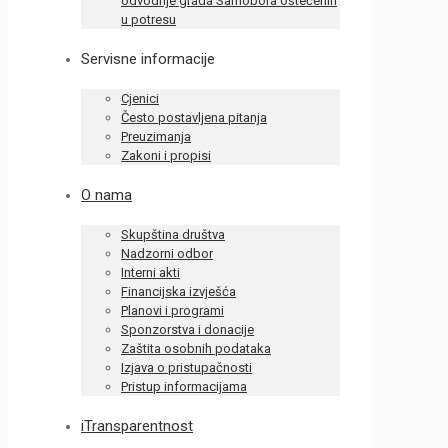
odvodnje grada Samobora oštećenih
u potresu
Servisne informacije
Cjenici
Često postavljena pitanja
Preuzimanja
Zakoni i propisi
O nama
Skupština društva
Nadzorni odbor
Interni akti
Financijska izvješća
Planovi i programi
Sponzorstva i donacije
Zaštita osobnih podataka
Izjava o pristupačnosti
Pristup informacijama
iTransparentnost