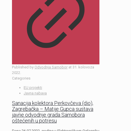
Published by
Odvodnja Samobor
at
31. kolovoza
2022.
Categories
EU projekti
Javna nabava
Sanacija kolektora Perkovčeva (dio),
Zagrebačka – Matije Gupca sustava
javne odvodnje grada Samobora
oštećenih u potresu
Dana 26.07.2022. godine u Elektroničkom Oglasniku