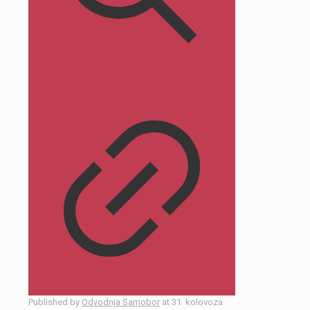
Published by
Odvodnja Samobor
at
31. kolovoza