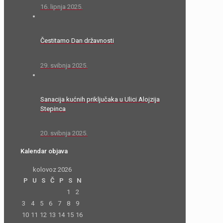
16. lipnja 2025.
Čestitamo Dan državnosti
29. svibnja 2025.
Sanacija kućnih priključaka u Ulici Alojzija
Stepinca
20. svibnja 2025.
Kalendar objava
kolovoz 2026
P
U
S
Č
P
S
N
1
2
3
4
5
6
7
8
9
10
11
12
13
14
15
16