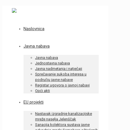
Naslovnica
Javna nabava
Javna nabava
Jednostavna nabava
Javna nadmetanja i natječaji
Sprečavanje sukoba interesa u
području javne nabave
Registar ugovora o javnoj nabavi
Opći akti
EU projekti
Nastavak izgradnje kanalizacijske
mreže naselja Jelenščak
Sanacija kolektora sustava javne