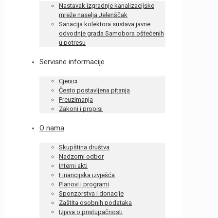
Nastavak izgradnje kanalizacijske
mreže naselja Jelenščak
Sanacija kolektora sustava javne
odvodnje grada Samobora oštećenih
u potresu
Servisne informacije
Cjenici
Često postavljena pitanja
Preuzimanja
Zakoni i propisi
O nama
Skupština društva
Nadzorni odbor
Interni akti
Financijska izvješća
Planovi i programi
Sponzorstva i donacije
Zaštita osobnih podataka
Izjava o pristupačnosti