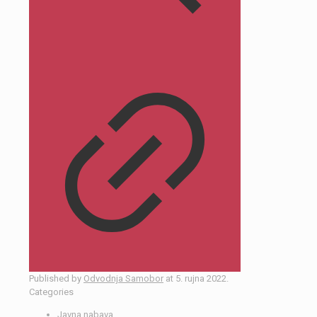
Published by
Odvodnja Samobor
at
5. rujna 2022.
Categories
Javna nabava