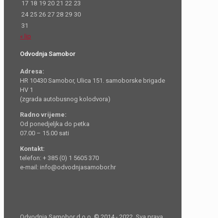
17
18
19
20
21
22
23
24
25
26
27
28
29
30
31
« lip
Odvodnja Samobor
Adresa:
HR 10430 Samobor, Ulica 151. samoborske brigade
HV 1
(zgrada autobusnog kolodvora)
Radno vrijeme:
Od ponedjeljka do petka
07.00 – 15.00 sati
Kontakt:
telefon: + 385 (0) 1 5605 370
e-mail: info@odvodnjasamobor.hr
Odvodnja Samobor d.o.o. © 2014 - 2022. Sva prava