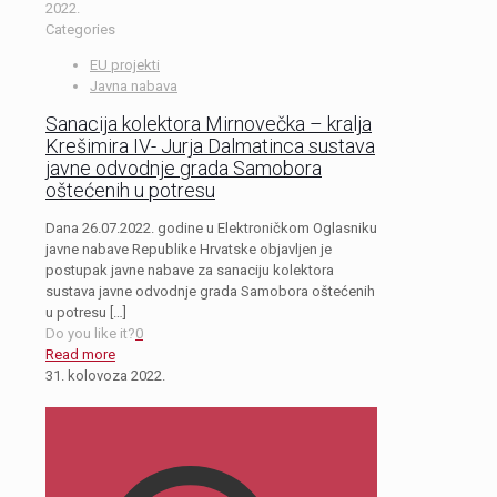
2022.
Categories
EU projekti
Javna nabava
Sanacija kolektora Mirnovečka – kralja
Krešimira IV- Jurja Dalmatinca sustava
javne odvodnje grada Samobora
oštećenih u potresu
Dana 26.07.2022. godine u Elektroničkom Oglasniku
javne nabave Republike Hrvatske objavljen je
postupak javne nabave za sanaciju kolektora
sustava javne odvodnje grada Samobora oštećenih
u potresu
[…]
Do you like it?
0
Read more
31. kolovoza 2022.