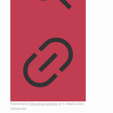
Published by
Odvodnja Samobor
at
9. veljače 2022.
Categories