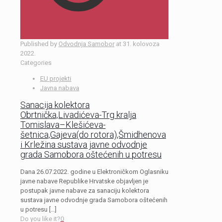
Published by
Odvodnja Samobor
at
31. kolovoza
2022.
Categories
EU projekti
Javna nabava
Sanacija kolektora
Obrtnička,Livadićeva-Trg kralja
Tomislava–Klešićeva-
šetnica,Gajeva(do rotora),Šmidhenova
i Krležina sustava javne odvodnje
grada Samobora oštećenih u potresu
Dana 26.07.2022. godine u Elektroničkom Oglasniku
javne nabave Republike Hrvatske objavljen je
postupak javne nabave za sanaciju kolektora
sustava javne odvodnje grada Samobora oštećenih
u potresu
[…]
Do you like it?
0