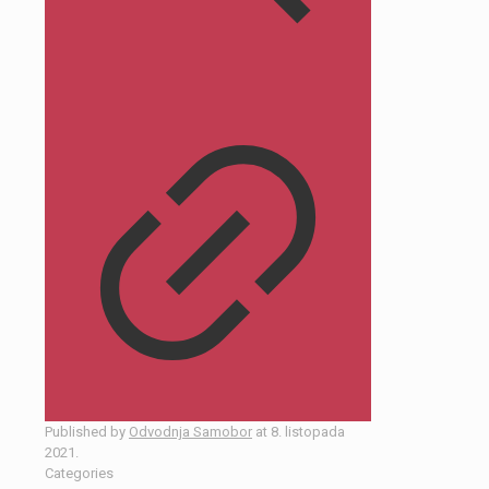
Published by
Odvodnja Samobor
at
8. listopada
2021.
Categories