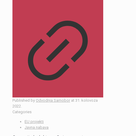
Published by
Odvodnja Samobor
at
31. kolovoza
2022.
Categories
EU projekti
Javna nabava