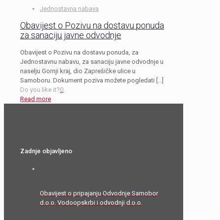
Jednostavna nabava
Obavijest o Pozivu na dostavu ponuda
za sanaciju javne odvodnje
Obavijest o Pozivu na dostavu ponuda, za
Jednostavnu nabavu, za sanaciju javne odvodnje u
naselju Gornji kraj, dio Zaprešičke ulice u
Samoboru. Dokument poziva možete pogledati
[…]
Do you like it?
0
Read more
Zadnje objavljeno
Obavijest o pripajanju Odvodnje Samobor
d.o.o. Vodoopskrbi i odvodnji d.o.o.