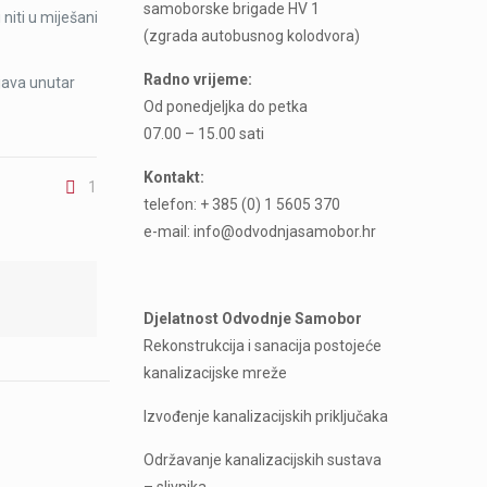
samoborske brigade HV 1
 niti u miješani
(zgrada autobusnog kolodvora)
Radno vrijeme:
java unutar
Od ponedjeljka do petka
07.00 – 15.00 sati
Kontakt:
1
telefon: + 385 (0) 1 5605 370
e-mail: info@odvodnjasamobor.hr
Djelatnost Odvodnje Samobor
Rekonstrukcija i sanacija postojeće
kanalizacijske mreže
Izvođenje kanalizacijskih priključaka
Održavanje kanalizacijskih sustava