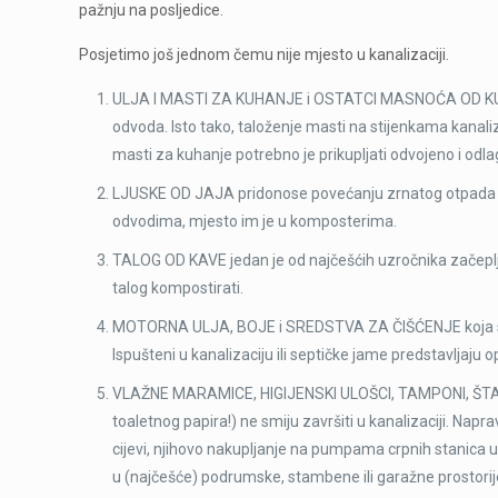
pažnju na posljedice.
Posjetimo još jednom čemu nije mjesto u kanalizaciji.
ULJA I MASTI ZA KUHANJE i OSTATCI MASNOĆA OD KUHAN
odvoda. Isto tako, taloženje masti na stijenkama kanaliz
masti za kuhanje potrebno je prikupljati odvojeno i odl
LJUSKE OD JAJA pridonose povećanju zrnatog otpada ko
odvodima, mjesto im je u komposterima.
TALOG OD KAVE jedan je od najčešćih uzročnika začepljenj
talog kompostirati.
MOTORNA ULJA, BOJE i SREDSTVA ZA ČIŠĆENJE koja sadrž
Ispušteni u kanalizaciju ili septičke jame predstavljaju o
VLAŽNE MARAMICE, HIGIJENSKI ULOŠCI, TAMPONI, ŠTA
toaletnog papira!) ne smiju završiti u kanalizaciji. Napr
cijevi, njihovo nakupljanje na pumpama crpnih stanica u
u (najčešće) podrumske, stambene ili garažne prostorij