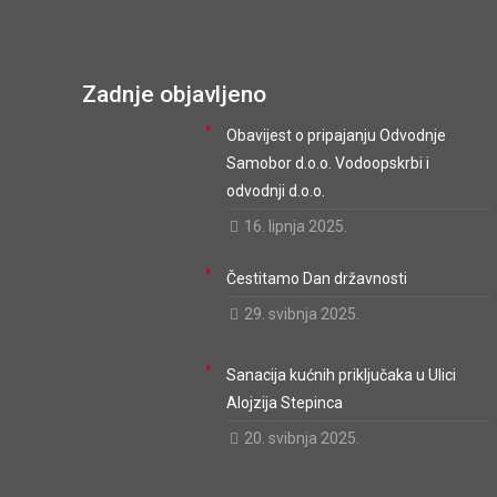
Zadnje objavljeno
Obavijest o pripajanju Odvodnje
Samobor d.o.o. Vodoopskrbi i
odvodnji d.o.o.
16. lipnja 2025.
Čestitamo Dan državnosti
29. svibnja 2025.
Sanacija kućnih priključaka u Ulici
Alojzija Stepinca
20. svibnja 2025.