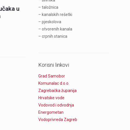
– slivnika
– taložnica
jučaka u
– kanalskih rešetki
a
– pjeskolova
– otvorenih kanala
– crpnih stanica
Korisni linkovi
Grad Samobor
Komunalac d.o.o.
Zagrebačka županija
Hrvatske vode
Vodovod i odvodnja
Energometan
Vodoprivreda Zagreb