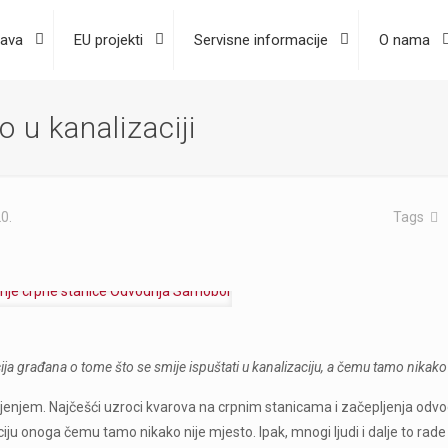
ava
EU projekti
Servisne informacije
O nama
 u kanalizaciji
0.
Tags
 građana o tome što se smije ispuštati u kanalizaciju, a čemu tamo nikako 
ljenjem. Najčešći uzroci kvarova na crpnim stanicama i začepljenja odv
u onoga čemu tamo nikako nije mjesto. Ipak, mnogi ljudi i dalje to rade