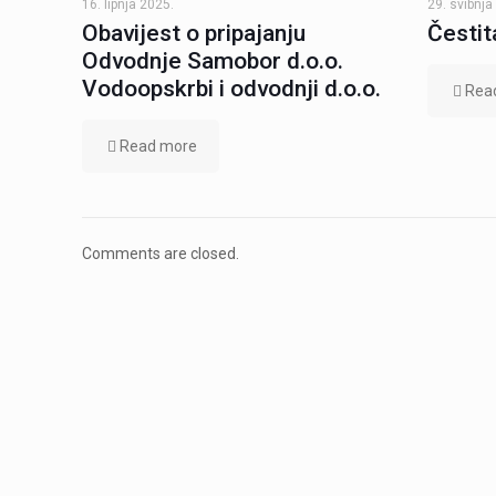
16. lipnja 2025.
29. svibnja
Obavijest o pripajanju
Čestit
Odvodnje Samobor d.o.o.
Vodoopskrbi i odvodnji d.o.o.
Rea
Read more
Comments are closed.