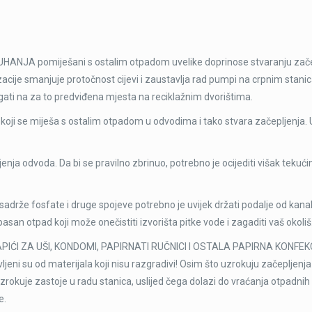
JA pomiješani s ostalim otpadom uvelike doprinose stvaranju zače
acije smanjuje protočnost cijevi i zaustavlja rad pumpi na crpnim stanic
agati na za to predviđena mjesta na reciklažnim dvorištima.
ji se miješa s ostalim otpadom u odvodima i tako stvara začepljenja.
a odvoda. Da bi se pravilno zbrinuo, potrebno je ocijediti višak tekućin
e fosfate i druge spojeve potrebno je uvijek držati podalje od kanali
pasan otpad koji može onečistiti izvorišta pitke vode i zagaditi vaš okoliš
PIĆI ZA UŠI, KONDOMI, PAPIRNATI RUČNICI I OSTALA PAPIRNA KONFEK
avljeni su od materijala koji nisu razgradivi! Osim što uzrokuju začepljen
zrokuje zastoje u radu stanica, uslijed čega dolazi do vraćanja otpadnih
e.