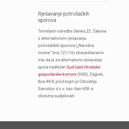
Rješavanje potrošačkih
sporova
Temeljem odredbe članka 22. Zakona
o alternativnom rješavanju
potrošačkih sporova („Narodne
novine“ broj 121/16) obavještavamo
Vas da je za alternativno rješavanje
spora nadležan
Sud časti Hrvatske
gospodarske komore
(HGK), Zagreb,
Ilica 49/II, pred kojim je Odvodnja
Samobor d.o.o. kao član HGK-a
obvezna sudjelovati.