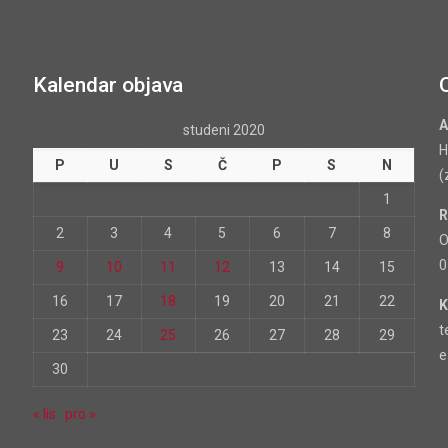
Kalendar objava
A
studeni 2020
H
P
U
S
Č
P
S
N
(
1
R
2
3
4
5
6
7
8
O
0
9
10
11
12
13
14
15
16
17
18
19
20
21
22
K
t
23
24
25
26
27
28
29
e
30
« lis
pro »