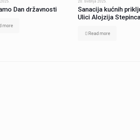
 2025.
20. svibnja 2025.
amo Dan državnosti
Sanacija kućnih prikl
Ulici Alojzija Stepinc
d more
Read more