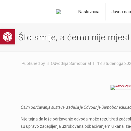
Naslovnica
Javna nab
Open toolbar
Što smije, a čemu nije mjesto
Published by
Odvodnja Samobor
at
18. studenoga 202
Osim održavanja sustava, zadaća je Odvodnje Samobor edukacija
Nije tajna da loše održavanje odvoda može rezultirati začep
su upravo začepljenja uzrokovana odbacivanjem u kanalizacij