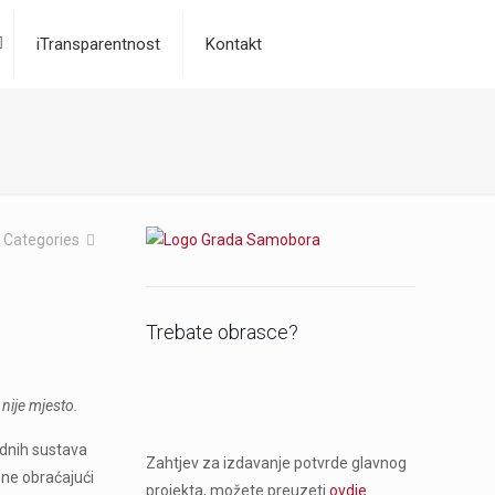
iTransparentnost
Kontakt
Categories
Trebate obrasce?
nije mjesto.
odnih sustava
Zahtjev za izdavanje potvrde glavnog
 ne obraćajući
projekta, možete preuzeti
ovdje
.