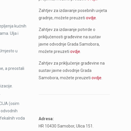
Zahtjev za izdavanje posebnih uvjeta
gradnje, možete preuzeti
ovdje
.
pljenja kućnih
Zahtjev za izdavanje potvrde o
ama. Ulja i
priključenosti građevine na sustav
javne odvodnje Grada Samobora,
 Umjesto u
možete preuzeti
ovdje
.
Zahtjev za priključenje građevine na
e, a preostali
sustav javne odvodnje Grada
Samobora, možete preuzeti
ovdje
.
zacije.
.
CIJA (osim
ja odvodnih
 fekalnih voda
Adresa:
HR 10430 Samobor, Ulica 151.