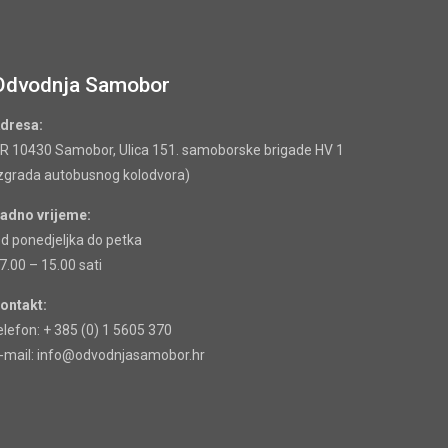
Odvodnja Samobor
dresa:
R 10430 Samobor, Ulica 151. samoborske brigade HV 1
zgrada autobusnog kolodvora)
adno vrijeme:
d ponedjeljka do petka
7.00 – 15.00 sati
ontakt:
elefon: + 385 (0) 1 5605 370
-mail: info@odvodnjasamobor.hr