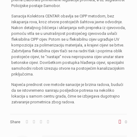
Policijske postaje Samobor.
Sanacija Kolektora CENTAR obavlja se CIPP metodom, bez
iskapanja rova, kroz otvore postojećih šahtova javne odvodnje.
Nakon detaljnog čišćenja i uklanjanja svih prepreka iz cjevovoda,
pomoću vitla se u unutrašnjost postojećeg cjevovoda uvlači
fleksibilna CIPP cijev. Potom se u fleksibilnu cijev ugrađuje UV
kompozicija za polimerizaciju materijala, a krajevi cijevi se brtve.
Zabrtvljena fleksibilna cijev tlači se na radni tlak i poprima oblik
postojeće cijevi, te “nastaje” nova nepropusna cijev unutar stare
betonske cijevi. Dovršetkom postupka hlađenja cijevi, specijalni
samohodni roboti izrezuju otvore na postojećim kanalizacijskim
priključcima.
Najveća prednost ove metode sanacije je brzina radova, budući
da se istovremeno saniraju posljedice potresa na nekoliko
lokacija u samom centru grada, čime se izbjegava dugotrajno
zatvaranje prometnica zbog radova.
Share
0