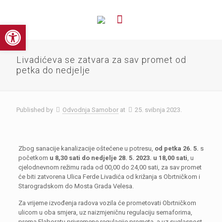
Open toolbar
Livadićeva se zatvara za sav promet od
petka do nedjelje
Published by
Odvodnja Samobor
at
25. svibnja 2023.
Zbog sanacije kanalizacije oštećene u potresu,
od petka 26. 5.
s
početkom
u 8,30 sati do nedjelje 28. 5. 2023. u 18,00 sati
, u
cjelodnevnom režimu rada od 00,00 do 24,00 sati, za sav promet
će biti zatvorena Ulica Ferde Livadića od križanja s Obrtničkom i
Starogradskom do Mosta Grada Velesa.
Za vrijeme izvođenja radova vozila će prometovati Obrtničkom
ulicom u oba smjera, uz naizmjeničnu regulaciju semaforima,
prema Elaboratu privremene regulacije prometa, a uz suglasnost