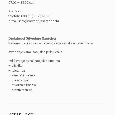
07.00 – 15.00 sati
Kontakt:
telefon: + 385 (0) 1 5605 370
e-mail: info@odvodnjasamobor.hr
Djelatnost Odvodnje Samobor
Rekonstrukcija i sanacija postojeće kanalizacijske mreže
Izvođenje kanalizacijskih priključaka
Održavanje kanalizacijskih sustava
– slivnika
– taložnica
– kanalskih rešetki
– pjeskolova
– otvorenih kanala
– crpnih stanica
Korisni linkovi