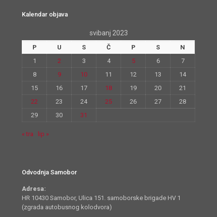
Kalendar objava
svibanj 2023
P
U
S
Č
P
S
N
1
2
3
4
5
6
7
8
9
10
11
12
13
14
15
16
17
18
19
20
21
22
23
24
25
26
27
28
29
30
31
« tra
lip »
Odvodnja Samobor
Adresa:
HR 10430 Samobor, Ulica 151. samoborske brigade HV 1
(zgrada autobusnog kolodvora)