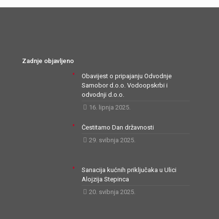
Zadnje objavljeno
Obavijest o pripajanju Odvodnje
Samobor d.o.o. Vodoopskrbi i
odvodnji d.o.o.
16. lipnja 2025.
Čestitamo Dan državnosti
29. svibnja 2025.
Sanacija kućnih priključaka u Ulici
Alojzija Stepinca
20. svibnja 2025.