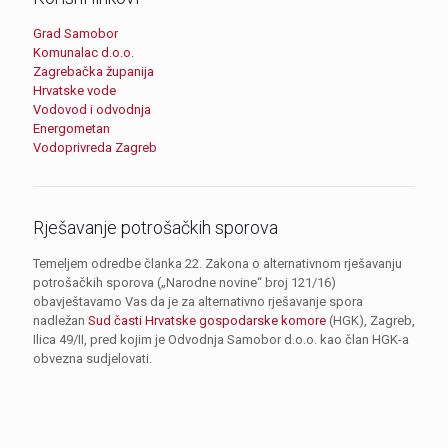
Grad Samobor
Komunalac d.o.o.
Zagrebačka županija
Hrvatske vode
Vodovod i odvodnja
Energometan
Vodoprivreda Zagreb
Rješavanje potrošačkih sporova
Temeljem odredbe članka 22. Zakona o alternativnom rješavanju
potrošačkih sporova („Narodne novine“ broj 121/16)
obavještavamo Vas da je za alternativno rješavanje spora
nadležan
Sud časti Hrvatske gospodarske komore
(HGK), Zagreb,
Ilica 49/II, pred kojim je Odvodnja Samobor d.o.o. kao član HGK-a
obvezna sudjelovati.