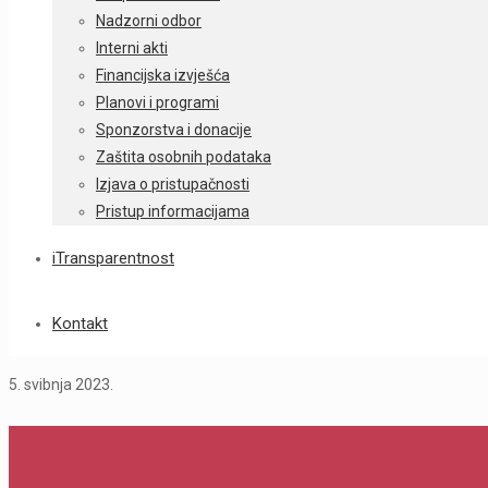
Nadzorni odbor
Interni akti
Financijska izvješća
Planovi i programi
Sponzorstva i donacije
Zaštita osobnih podataka
Izjava o pristupačnosti
Pristup informacijama
iTransparentnost
Kontakt
5. svibnja 2023.