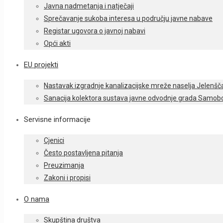
Javna nadmetanja i natječaji
Sprečavanje sukoba interesa u području javne nabave
Registar ugovora o javnoj nabavi
Opći akti
EU projekti
Nastavak izgradnje kanalizacijske mreže naselja Jelenšč
Sanacija kolektora sustava javne odvodnje grada Samobo
Servisne informacije
Cjenici
Često postavljena pitanja
Preuzimanja
Zakoni i propisi
O nama
Skupština društva