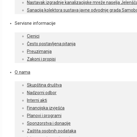
Nastavak izgradnje kanalizacijske mreže naselja Jelenšč
Sanacija kolektora sustava javne odvodnje grada Samobo
Servisne informacije
Cjenici
Često postavljena pitanja
Preuzimanja
Zakoni i propisi
O nama
Skupština društva
Nadzorni odbor
Interni akti
Financijska izvješća
Planovi i programi
Sponzorstva i donacije
Zaštita osobnih podataka