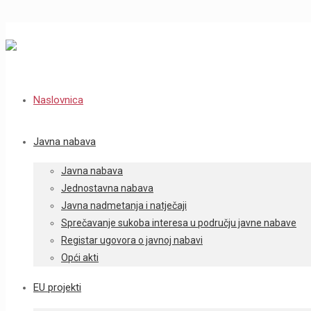
Naslovnica
Javna nabava
Javna nabava
Jednostavna nabava
Javna nadmetanja i natječaji
Sprečavanje sukoba interesa u području javne nabave
Registar ugovora o javnoj nabavi
Opći akti
EU projekti