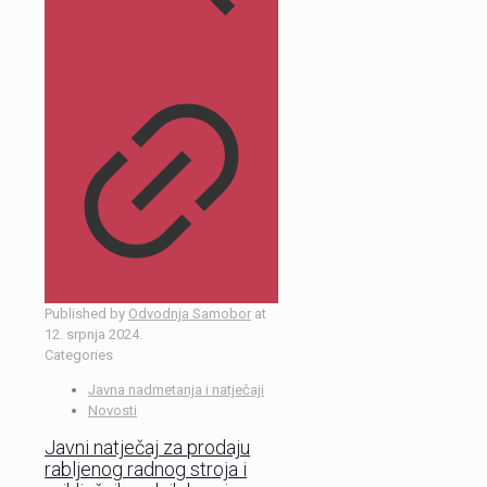
Published by
Odvodnja Samobor
at
12. srpnja 2024.
Categories
Javna nadmetanja i natječaji
Novosti
Javni natječaj za prodaju
rabljenog radnog stroja i