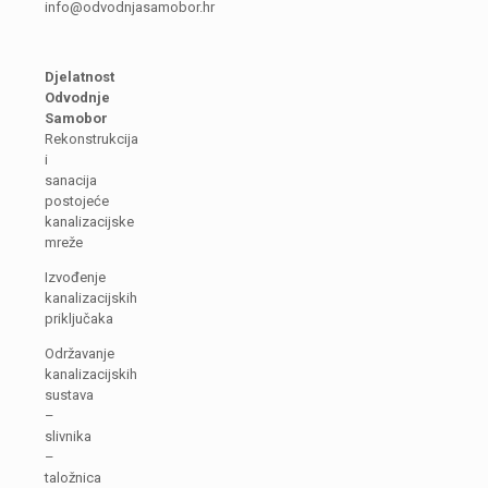
info@odvodnjasamobor.hr
Djelatnost
Odvodnje
Samobor
Rekonstrukcija
i
sanacija
postojeće
kanalizacijske
mreže
Izvođenje
kanalizacijskih
priključaka
Održavanje
kanalizacijskih
sustava
–
slivnika
–
taložnica