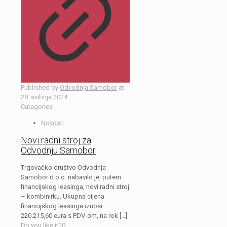
Published by
Odvodnja Samobor
at
28. svibnja 2024.
Categories
Novosti
Novi radni stroj za
Odvodnju Samobor
Trgovačko društvo Odvodnja
Samobor d.o.o. nabavilo je, putem
financijskog leasinga, novi radni stroj
– kombinirku. Ukupna cijena
financijskog leasinga iznosi
220.215,60 eura s PDV-om, na rok
[…]
Do you like it?
0