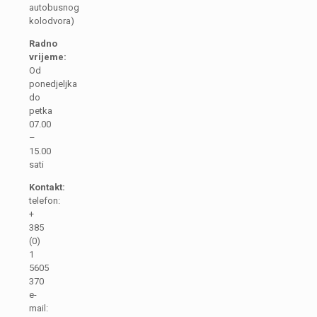
autobusnog
kolodvora)
Radno
vrijeme:
Od
ponedjeljka
do
petka
07.00
–
15.00
sati
Kontakt:
telefon:
+
385
(0)
1
5605
370
e-
mail: