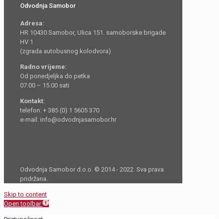
Odvodnja Samobor
Adresa:
HR 10430 Samobor, Ulica 151. samoborske brigade
HV 1
(zgrada autobusnog kolodvora)
Radno vrijeme:
Od ponedjeljka do petka
07.00 – 15.00 sati
Kontakt:
telefon: + 385 (0) 1 5605 370
e-mail: info@odvodnjasamobor.hr
Odvodnja Samobor d.o.o. © 2014 - 2022. Sva prava
pridržana.
Skip to content
Open toolbar