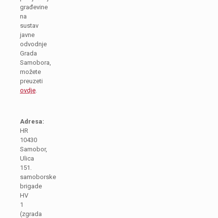
građevine
na
sustav
javne
odvodnje
Grada
Samobora,
možete
preuzeti
ovdje
.
Adresa:
HR
10430
Samobor,
Ulica
151.
samoborske
brigade
HV
1
(zgrada