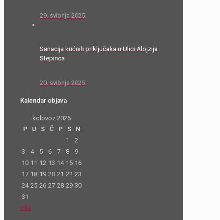
29. svibnja 2025.
Sanacija kućnih priključaka u Ulici Alojzija
Stepinca
20. svibnja 2025.
Kalendar objava
kolovoz 2026
P
U
S
Č
P
S
N
1
2
3
4
5
6
7
8
9
10
11
12
13
14
15
16
17
18
19
20
21
22
23
24
25
26
27
28
29
30
31
« lip