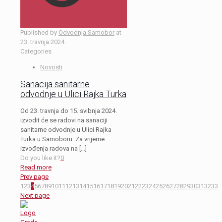
Published by
Odvodnja Samobor
at
23. travnja 2024.
Categories
Novosti
Sanacija sanitarne
odvodnje u Ulici Rajka Turka
Od 23. travnja do 15. svibnja 2024.
izvodit će se radovi na sanaciji
sanitarne odvodnje u Ulici Rajka
Turka u Samoboru. Za vrijeme
izvođenja radova na
[…]
Do you like it?
0
Read more
Prev page
1
2
3
4
5
6
7
8
9
10
11
12
13
14
15
16
17
18
19
20
21
22
23
24
25
26
27
28
29
30
31
32
33
Next page