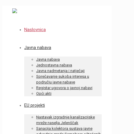
Naslovnica
Javna nabava
Javna nabava
Jednostavna nabava
Javna nadmetanja i natječaji
Sprečavanje sukoba interesa u
području javne nabave
Registar ugovora o javnoj nabavi
Opći akti
EU projekti
Nastavak izgradnje kanalizacijske
mreže naselja Jelenščak
Sanacija kolektora sustava javne