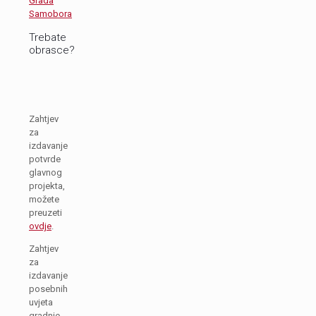
Trebate
obrasce?
Zahtjev
za
izdavanje
potvrde
glavnog
projekta,
možete
preuzeti
ovdje
.
Zahtjev
za
izdavanje
posebnih
uvjeta
gradnje,