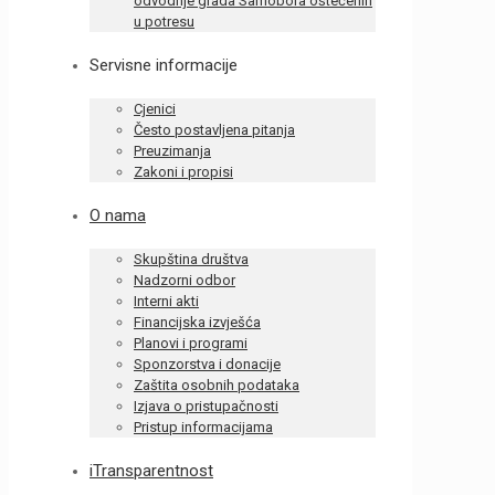
odvodnje grada Samobora oštećenih
u potresu
Servisne informacije
Cjenici
Često postavljena pitanja
Preuzimanja
Zakoni i propisi
O nama
Skupština društva
Nadzorni odbor
Interni akti
Financijska izvješća
Planovi i programi
Sponzorstva i donacije
Zaštita osobnih podataka
Izjava o pristupačnosti
Pristup informacijama
iTransparentnost