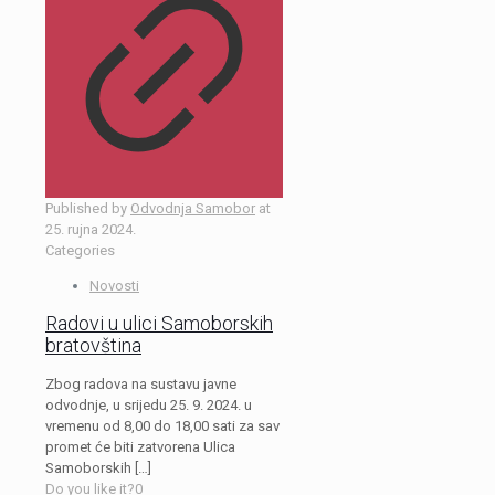
Published by
Odvodnja Samobor
at
25. rujna 2024.
Categories
Novosti
Radovi u ulici Samoborskih
bratovština
Zbog radova na sustavu javne
odvodnje, u srijedu 25. 9. 2024. u
vremenu od 8,00 do 18,00 sati za sav
promet će biti zatvorena Ulica
Samoborskih
[…]
Do you like it?
0