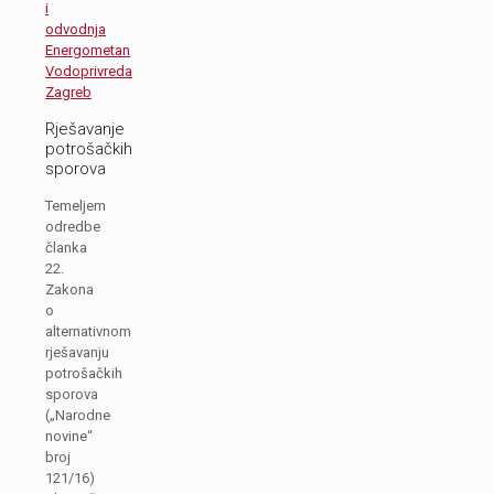
i
odvodnja
Energometan
Vodoprivreda
Zagreb
Rješavanje
potrošačkih
sporova
Temeljem
odredbe
članka
22.
Zakona
o
alternativnom
rješavanju
potrošačkih
sporova
(„Narodne
novine“
broj
121/16)