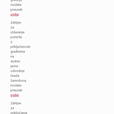
možete
preuzeti
ovdje
.
Zahtjev
za
izdavanje
potvrde
o
priključenosti
građevine
na
sustav
javne
odvodnje
Grada
Samobora,
možete
preuzeti
ovdje
.
Zahtjev
za
priključenje