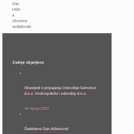
član
HGK-
a
obvezna
sudjelovati.
Zadnje objavljeno
Obavijest o pripajanju Odvodnje Samobor
d.o.o. Vodoopskrbi i odvodnji d.o.o.
16. lipnja 2025.
Čestitamo Dan državnosti