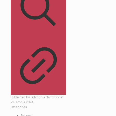
Published by
Odvodnja Samobor
at
23. srpnja 2024.
Categories
Novosti