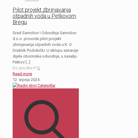
Pilot projekt zbrinjavanja
otpadnih voda u Petkovom
Bregu
Grad Samobor i Odvodnja Samobor
d.o.o. provode pilot projekt
zbrinjavanja otpadnih voda u K. O.
Drežnik Podokićki. U sklopu sanacije
dijela oborinske odvodnje, u naselju
Petkov
[…]
Do you like it?
0
Read more
12. srpnja 2024.