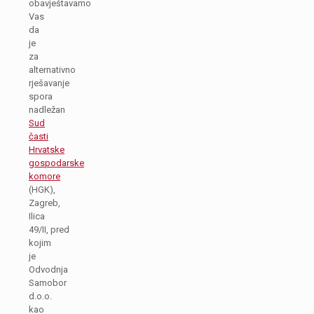
obavještavamo
Vas
da
je
za
alternativno
rješavanje
spora
nadležan
Sud
časti
Hrvatske
gospodarske
komore
(HGK),
Zagreb,
Ilica
49/II, pred
kojim
je
Odvodnja
Samobor
d.o.o.
kao