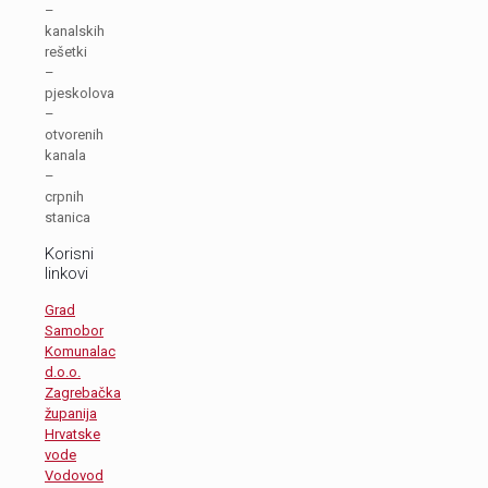
–
kanalskih
rešetki
–
pjeskolova
–
otvorenih
kanala
–
crpnih
stanica
Korisni
linkovi
Grad
Samobor
Komunalac
d.o.o.
Zagrebačka
županija
Hrvatske
vode
Vodovod