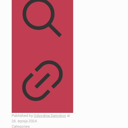
Published by
Odvodnja Samobor
at
26. srpnja 2024.
Categories