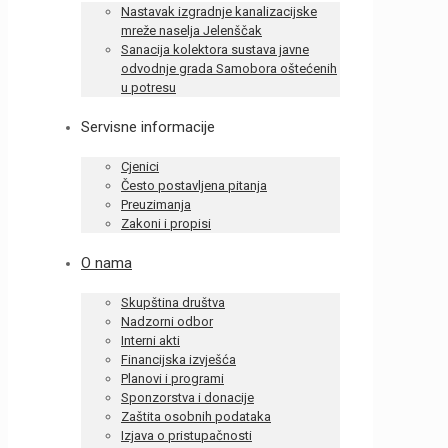
Nastavak izgradnje kanalizacijske
mreže naselja Jelenščak
Sanacija kolektora sustava javne
odvodnje grada Samobora oštećenih
u potresu
Servisne informacije
Cjenici
Često postavljena pitanja
Preuzimanja
Zakoni i propisi
O nama
Skupština društva
Nadzorni odbor
Interni akti
Financijska izvješća
Planovi i programi
Sponzorstva i donacije
Zaštita osobnih podataka
Izjava o pristupačnosti