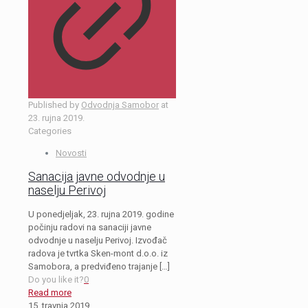
Published by
Odvodnja Samobor
at
23. rujna 2019.
Categories
Novosti
Sanacija javne odvodnje u
naselju Perivoj
U ponedjeljak, 23. rujna 2019. godine
počinju radovi na sanaciji javne
odvodnje u naselju Perivoj. Izvođač
radova je tvrtka Sken-mont d.o.o. iz
Samobora, a predviđeno trajanje
[…]
Do you like it?
0
Read more
15. travnja 2019.