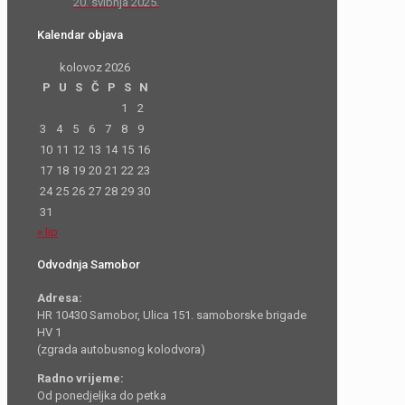
20. svibnja 2025.
Kalendar objava
kolovoz 2026
P
U
S
Č
P
S
N
1
2
3
4
5
6
7
8
9
10
11
12
13
14
15
16
17
18
19
20
21
22
23
24
25
26
27
28
29
30
31
« lip
Odvodnja Samobor
Adresa:
HR 10430 Samobor, Ulica 151. samoborske brigade
HV 1
(zgrada autobusnog kolodvora)
Radno vrijeme:
Od ponedjeljka do petka