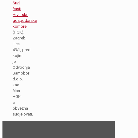
Sud
časti
Hrvatske
gospodarske
komore
(HGK),
Zagreb,
Ilica
49/II, pred
kojim
je
Odvodnja
Samobor
d.o.o.
kao
član
HGK-
a
obvezna
sudjelovati.