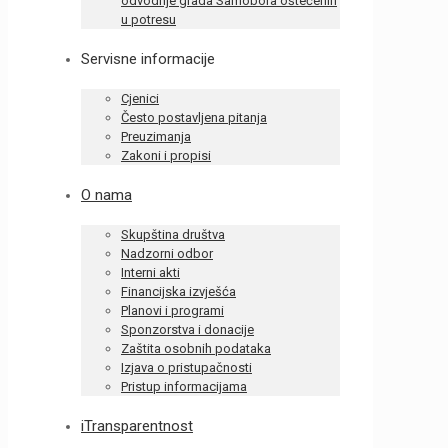
odvodnje grada Samobora oštećenih
u potresu
Servisne informacije
Cjenici
Često postavljena pitanja
Preuzimanja
Zakoni i propisi
O nama
Skupština društva
Nadzorni odbor
Interni akti
Financijska izvješća
Planovi i programi
Sponzorstva i donacije
Zaštita osobnih podataka
Izjava o pristupačnosti
Pristup informacijama
iTransparentnost