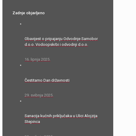
Zadnje objavljeno
Obavijest o pripajanju Odvodnje Samobor
d.o.o. Vodoopskrbi i odvodnji d.o.o.
16. lipnja 2025.
Čestitamo Dan državnosti
29. svibnja 2025.
Sanacija kućnih priključaka u Ulici Alojzija
Stepinca