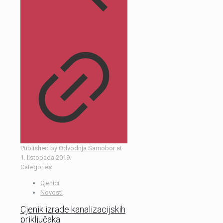
Published by
Odvodnja Samobor
at
1. listopada 2019.
Categories
Cjenici
Novosti
Cjenik izrade kanalizacijskih
priključaka