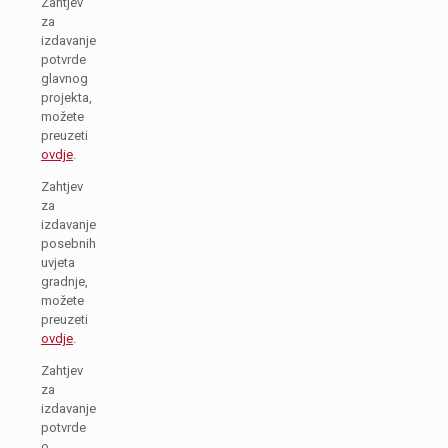
Zahtjev
za
izdavanje
potvrde
glavnog
projekta,
možete
preuzeti
ovdje
.
Zahtjev
za
izdavanje
posebnih
uvjeta
gradnje,
možete
preuzeti
ovdje
.
Zahtjev
za
izdavanje
potvrde
o