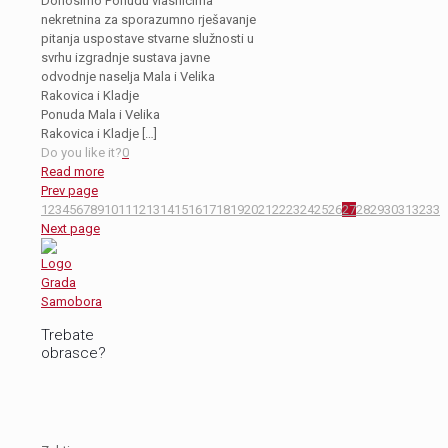
Donosimo Ponudu vlasnicima
nekretnina za sporazumno rješavanje
pitanja uspostave stvarne služnosti u
svrhu izgradnje sustava javne
odvodnje naselja Mala i Velika
Rakovica i Kladje
Ponuda Mala i Velika
Rakovica i Kladje
[…]
Do you like it?
0
Read more
Prev page
1
2
3
4
5
6
7
8
9
10
11
12
13
14
15
16
17
18
19
20
21
22
23
24
25
26
27
28
29
30
31
32
33
Next page
Trebate
obrasce?