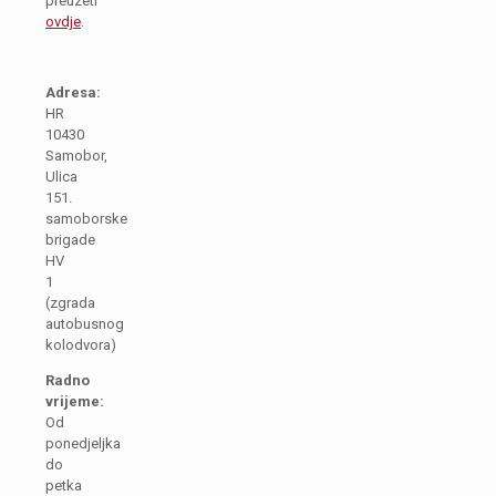
preuzeti
ovdje
.
Adresa:
HR
10430
Samobor,
Ulica
151.
samoborske
brigade
HV
1
(zgrada
autobusnog
kolodvora)
Radno
vrijeme:
Od
ponedjeljka
do
petka