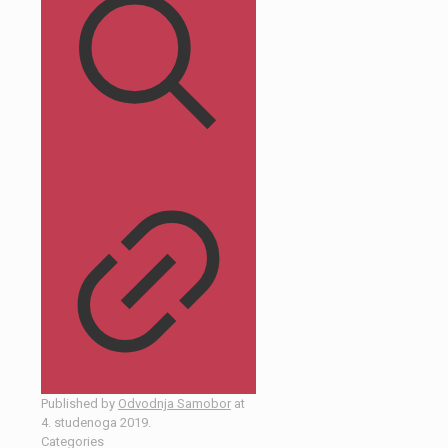
Published by
Odvodnja Samobor
at
4. studenoga 2019.
Categories