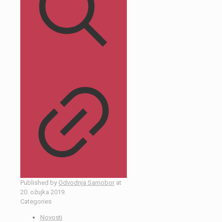
Published by
Odvodnja Samobor
at
20. ožujka 2019.
Categories
Novosti