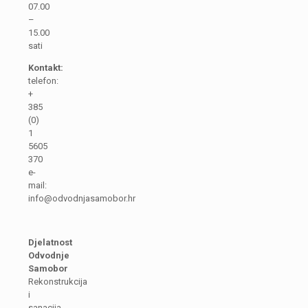
07.00
–
15.00
sati
Kontakt:
telefon:
+
385
(0)
1
5605
370
e-
mail:
info@odvodnjasamobor.hr
Djelatnost
Odvodnje
Samobor
Rekonstrukcija
i
sanacija