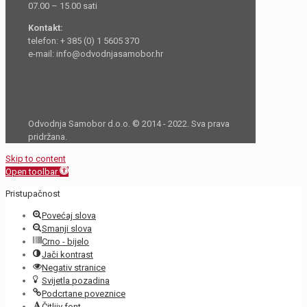
07.00 – 15.00 sati
Kontakt:
telefon: + 385 (0) 1 5605 370
e-mail: info@odvodnjasamobor.hr
Odvodnja Samobor d.o.o. © 2014 - 2022. Sva prava
pridržana.
Skip to content
Open toolbar
Pristupačnost
Povećaj slova
Smanji slova
Crno - bijelo
Jači kontrast
Negativ stranice
Svijetla pozadina
Podcrtane poveznice
Čitljiv font