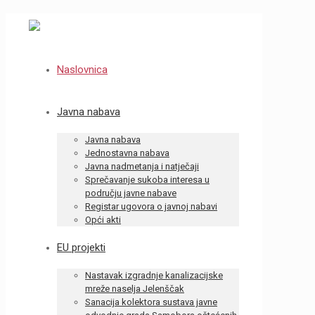
Naslovnica
Javna nabava
Javna nabava
Jednostavna nabava
Javna nadmetanja i natječaji
Sprečavanje sukoba interesa u
području javne nabave
Registar ugovora o javnoj nabavi
Opći akti
EU projekti
Nastavak izgradnje kanalizacijske
mreže naselja Jelenščak
Sanacija kolektora sustava javne