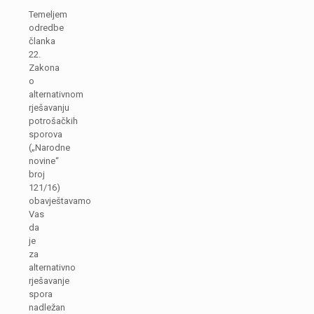
Temeljem
odredbe
članka
22.
Zakona
o
alternativnom
rješavanju
potrošačkih
sporova
(„Narodne
novine“
broj
121/16)
obavještavamo
Vas
da
je
za
alternativno
rješavanje
spora
nadležan