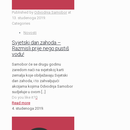
Published by
Odvodnja Samobor
at
13. studenoga 2019.
Categories
Novosti
Svjetski dan zahoda –
Razmisli prije nego pustiš
vodu!
Samobor će se drugu godinu
zaredom naći na svjetskoj karti
zemalja koje obilježavaju Svjetski
dan zahoda, i to zahvaljujući
akcijama kojima Odvodnja Samobor
sudjeluje u ovom
[…]
Do you like it?
0
Read more
4. studenoga 2019.