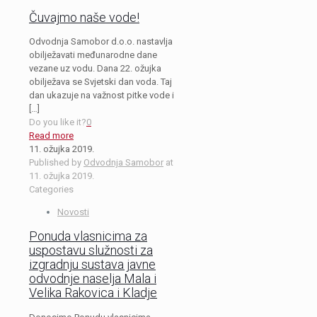
Čuvajmo naše vode!
Odvodnja Samobor d.o.o. nastavlja
obilježavati međunarodne dane
vezane uz vodu. Dana 22. ožujka
obilježava se Svjetski dan voda. Taj
dan ukazuje na važnost pitke vode i
[…]
Do you like it?
0
Read more
11. ožujka 2019.
Published by
Odvodnja Samobor
at
11. ožujka 2019.
Categories
Novosti
Ponuda vlasnicima za
uspostavu služnosti za
izgradnju sustava javne
odvodnje naselja Mala i
Velika Rakovica i Kladje