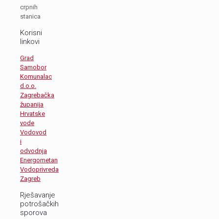
crpnih
stanica
Korisni
linkovi
Grad
Samobor
Komunalac
d.o.o.
Zagrebačka
županija
Hrvatske
vode
Vodovod
i
odvodnja
Energometan
Vodoprivreda
Zagreb
Rješavanje
potrošačkih
sporova