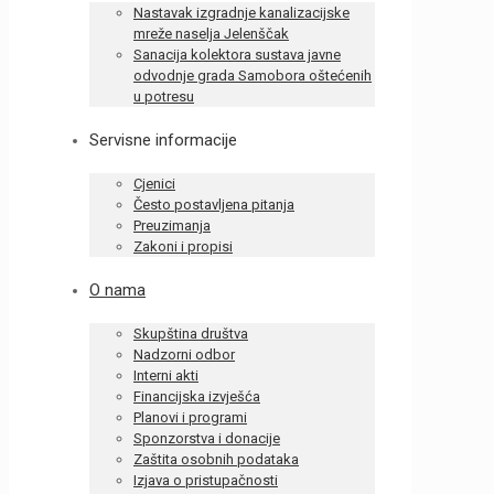
Nastavak izgradnje kanalizacijske
mreže naselja Jelenščak
Sanacija kolektora sustava javne
odvodnje grada Samobora oštećenih
u potresu
Servisne informacije
Cjenici
Često postavljena pitanja
Preuzimanja
Zakoni i propisi
O nama
Skupština društva
Nadzorni odbor
Interni akti
Financijska izvješća
Planovi i programi
Sponzorstva i donacije
Zaštita osobnih podataka
Izjava o pristupačnosti