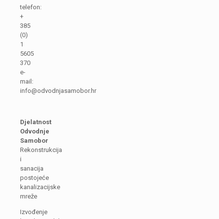
telefon:
+
385
(0)
1
5605
370
e-
mail:
info@odvodnjasamobor.hr
Djelatnost
Odvodnje
Samobor
Rekonstrukcija
i
sanacija
postojeće
kanalizacijske
mreže
Izvođenje