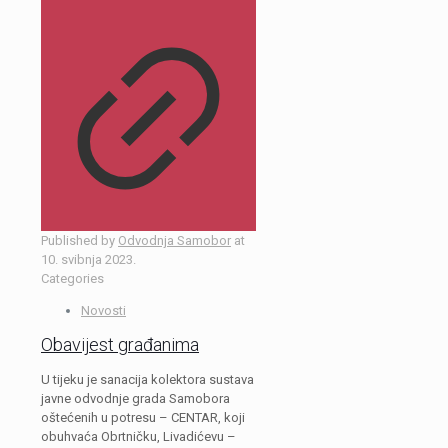
Published by
Odvodnja Samobor
at
10. svibnja 2023.
Categories
Novosti
Obavijest građanima
U tijeku je sanacija kolektora sustava
javne odvodnje grada Samobora
oštećenih u potresu – CENTAR, koji
obuhvaća Obrtničku, Livadićevu –