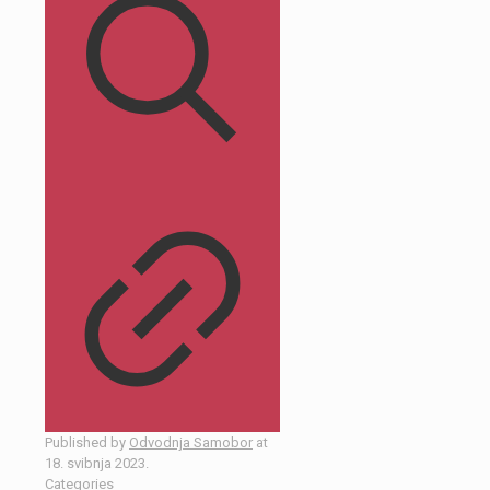
Published by
Odvodnja Samobor
at
18. svibnja 2023.
Categories