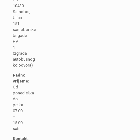
10430
Samobor,
Ulica
151.
samoborske
brigade
HV
1
(zgrada
autobusnog
kolodvora)
Radno
vrijeme:
Od
ponedjeljka
do
petka
07.00
–
15.00
sati
Kontakt: