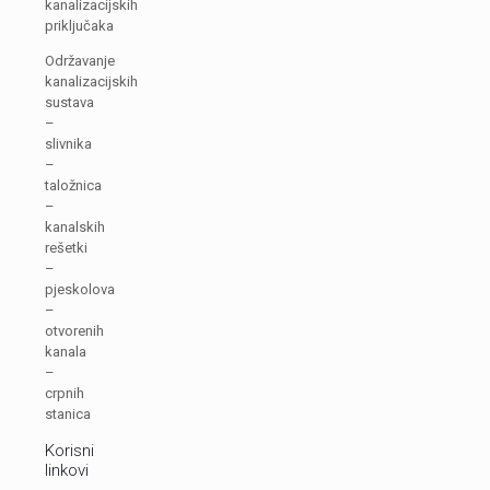
kanalizacijskih
priključaka
Održavanje
kanalizacijskih
sustava
–
slivnika
–
taložnica
–
kanalskih
rešetki
–
pjeskolova
–
otvorenih
kanala
–
crpnih
stanica
Korisni
linkovi