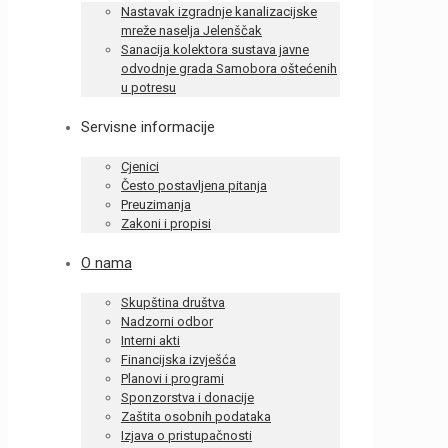
Nastavak izgradnje kanalizacijske
mreže naselja Jelenščak
Sanacija kolektora sustava javne
odvodnje grada Samobora oštećenih
u potresu
Servisne informacije
Cjenici
Često postavljena pitanja
Preuzimanja
Zakoni i propisi
O nama
Skupština društva
Nadzorni odbor
Interni akti
Financijska izvješća
Planovi i programi
Sponzorstva i donacije
Zaštita osobnih podataka
Izjava o pristupačnosti