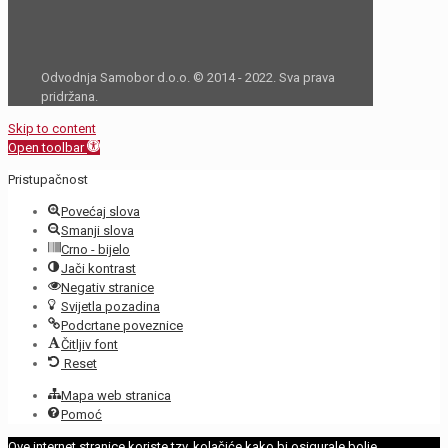
Odvodnja Samobor d.o.o. © 2014 - 2022. Sva prava
pridržana.
Skip to content
Open toolbar
Pristupačnost
Povećaj slova
Smanji slova
Crno - bijelo
Jači kontrast
Negativ stranice
Svijetla pozadina
Podcrtane poveznice
Čitljiv font
Reset
Mapa web stranica
Pomoć
Ove internet stranice koriste tzv. kolačiće kako bi osigurale bolje