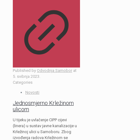
Published by
Odvodnja Samobor
at
5. svibnja 2023.
Categories
Novosti
Jednosmjerno Krležinom
ulicom
U tijeku je uvlačenje CIPP cijevi
(linera) u sustav javne kanalizacije u
Krležinoj ulici u Samoboru. Zbog
izvođenja radova Krležinom se