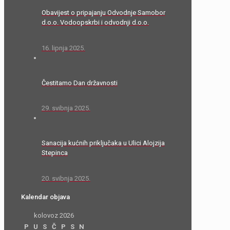
Obavijest o pripajanju Odvodnje Samobor
d.o.o. Vodoopskrbi i odvodnji d.o.o.
16. lipnja 2025.
Čestitamo Dan državnosti
29. svibnja 2025.
Sanacija kućnih priključaka u Ulici Alojzija
Stepinca
20. svibnja 2025.
Kalendar objava
kolovoz 2026
P
U
S
Č
P
S
N