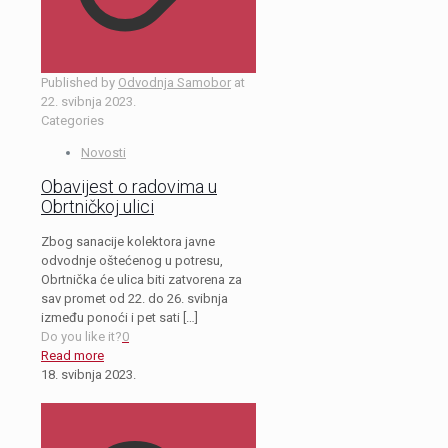
Published by
Odvodnja Samobor
at
22. svibnja 2023.
Categories
Novosti
Obavijest o radovima u
Obrtničkoj ulici
Zbog sanacije kolektora javne
odvodnje oštećenog u potresu,
Obrtnička će ulica biti zatvorena za
sav promet od 22. do 26. svibnja
između ponoći i pet sati
[…]
Do you like it?
0
Read more
18. svibnja 2023.