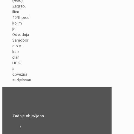
(HGK),
Zagreb,
Ilica
49/II, pred
kojim
je
Odvodnja
Samobor
d.o.o.
kao
član
HGK-
a
obvezna
sudjelovati.
Zadnje objavljeno