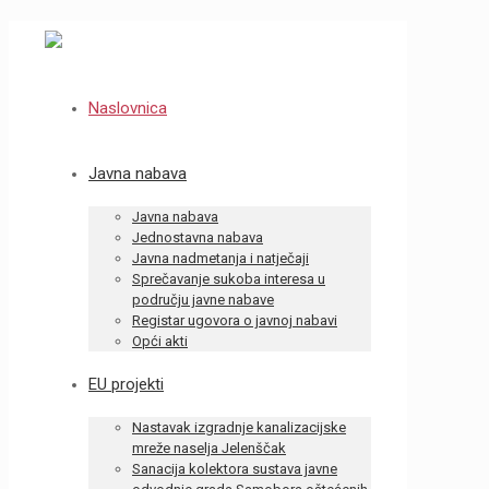
Naslovnica
Javna nabava
Javna nabava
Jednostavna nabava
Javna nadmetanja i natječaji
Sprečavanje sukoba interesa u
području javne nabave
Registar ugovora o javnoj nabavi
Opći akti
EU projekti
Nastavak izgradnje kanalizacijske
mreže naselja Jelenščak
Sanacija kolektora sustava javne