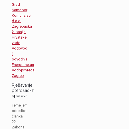
Grad
Samobor
Komunalac
d.o.o.
Zagrebačka
županija
Hrvatske
vode
Vodovod
i
odvodnja
Energometan
Vodoprivreda
Zagreb
Rješavanje
potrošačkih
sporova
Temeljem
odredbe
članka
22.
Zakona