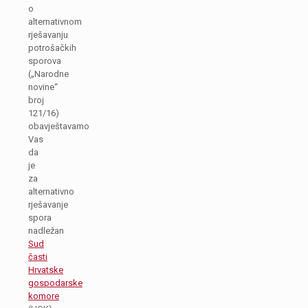
o
alternativnom
rješavanju
potrošačkih
sporova
(„Narodne
novine“
broj
121/16)
obavještavamo
Vas
da
je
za
alternativno
rješavanje
spora
nadležan
Sud
časti
Hrvatske
gospodarske
komore