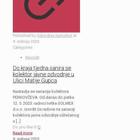
Published by
Odvodnja Samobor
at
9. svibnja 2023.
Categories
Novosti
Do kraja tjedna sanira se
kolektor javne odvodnje u
Ulici Matije Gupca
Nastavlja se sanacija kolektora
PERKOVČEVA. Od danas do petka
12. 5. 2023. radnici tvrtke SOLMEX
d.o.o. izvodit će radove na sanaciji
kolektora javne odvodnje oštećenog
u
[…]
Do you like it?
0
Read more
9. svibnja 2023.