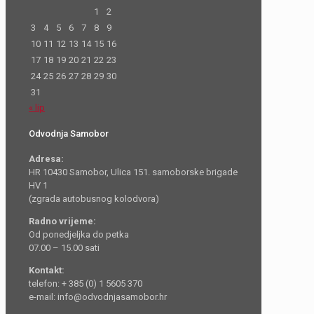
1
2
3
4
5
6
7
8
9
10
11
12
13
14
15
16
17
18
19
20
21
22
23
24
25
26
27
28
29
30
31
« lip
Odvodnja Samobor
Adresa:
HR 10430 Samobor, Ulica 151. samoborske brigade
HV 1
(zgrada autobusnog kolodvora)
Radno vrijeme:
Od ponedjeljka do petka
07.00 – 15.00 sati
Kontakt:
telefon: + 385 (0) 1 5605 370
e-mail: info@odvodnjasamobor.hr