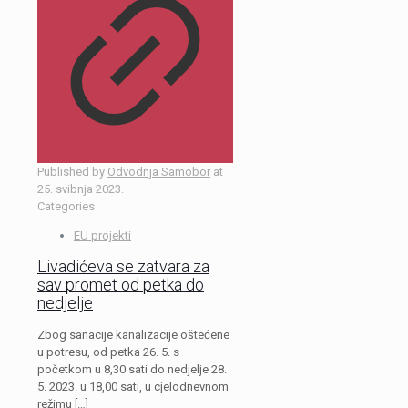
Published by
Odvodnja Samobor
at
25. svibnja 2023.
Categories
EU projekti
Livadićeva se zatvara za
sav promet od petka do
nedjelje
Zbog sanacije kanalizacije oštećene
u potresu, od petka 26. 5. s
početkom u 8,30 sati do nedjelje 28.
5. 2023. u 18,00 sati, u cjelodnevnom
režimu
[…]