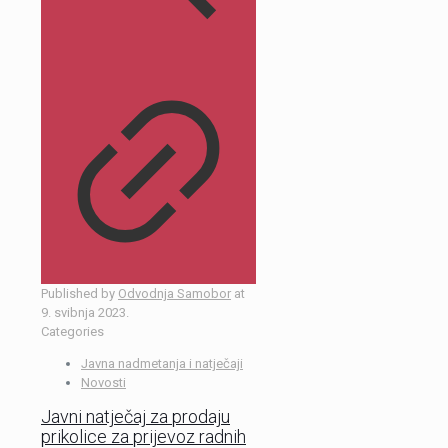
Published by
Odvodnja Samobor
at
9. svibnja 2023.
Categories
Javna nadmetanja i natječaji
Novosti
Javni natječaj za prodaju
prikolice za prijevoz radnih