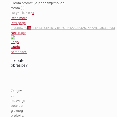
ulicom prometuje jednosmjerno, od
rotora
[…]
Do you like it?
0
Read more
Prev page
1
2
3
4
5
6
7
8
9
10
11
12
13
14
15
16
17
18
19
20
21
22
23
24
25
26
27
28
29
30
31
32
33
Next page
Trebate
obrasce?
Zahtjev
za
izdavanje
potvrde
glavnog
projekta,