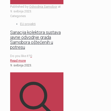
Published by
Odvodnja Samobor
at
9. svibnja 2023.
Categories
EU projekti
Sanacija kolektora sustava
javne odvodnje grada
Samobora oštećenih u
potresu
Do you like it?
0
Read more
9. svibnja 2023.