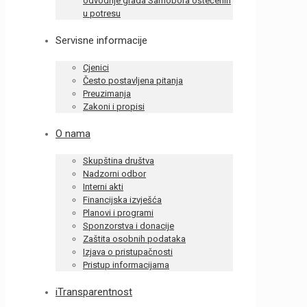
odvodnje grada Samobora oštećenih
u potresu
Servisne informacije
Cjenici
Često postavljena pitanja
Preuzimanja
Zakoni i propisi
O nama
Skupština društva
Nadzorni odbor
Interni akti
Financijska izvješća
Planovi i programi
Sponzorstva i donacije
Zaštita osobnih podataka
Izjava o pristupačnosti
Pristup informacijama
iTransparentnost