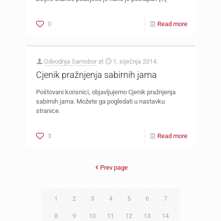
0
Read more
Odvodnja Samobor
at
1. siječnja 2014.
Cjenik pražnjenja sabirnih jama
Poštovani korisnici, objavljujemo Cjenik pražnjenja
sabirnih jama. Možete ga pogledati u nastavku
stranice.
3
Read more
Prev page
1
2
3
4
5
6
7
8
9
10
11
12
13
14