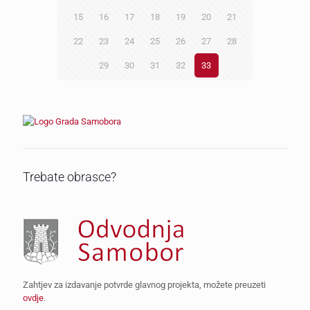
15
16
17
18
19
20
21
22
23
24
25
26
27
28
29
30
31
32
33
Trebate obrasce?
Zahtjev za izdavanje potvrde glavnog projekta, možete preuzeti
ovdje
.