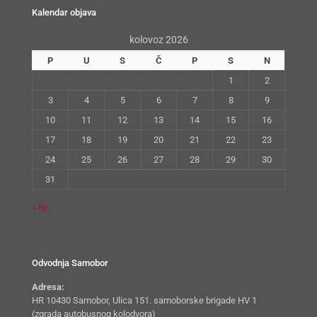
Kalendar objava
kolovoz 2026
P
U
S
Č
P
S
N
1
2
3
4
5
6
7
8
9
10
11
12
13
14
15
16
17
18
19
20
21
22
23
24
25
26
27
28
29
30
31
« lip
Odvodnja Samobor
Adresa:
HR 10430 Samobor, Ulica 151. samoborske brigade HV 1
(zgrada autobusnog kolodvora)