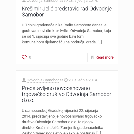
Odvodnja Samobor
at
23. siječnja 2014.
Krešimir Jelić predstavio rad Odvodnje
Samobor
U Tribini gradonačelnika Radio Samobora danas je
gostovao novi direktor tvrtke Odvodnja Samobor, koja
se od 1. siječnja ove godine bavi tom
komunalnom djelatnošću na području grada.
[…]
0
Read more
Odvodnja Samobor
at
23. siječnja 2014.
Predstavljeno novoosnovano
trgovačko društvo Odvodnja Samobor
d.o.o.
U samoborskoj Gradskoj vijećnici 22. siječnja
2014. predstavljeno je novoosnovano trgovačko
društvo Odvodnja Samobor d.o.o. te njegov
direktor Krešimir Jelić. Zamjenik gradonačelnika
Željko Stanec podsjetio je kako je postupak
[…]