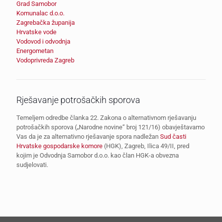
Grad Samobor
Komunalac d.o.o.
Zagrebačka županija
Hrvatske vode
Vodovod i odvodnja
Energometan
Vodoprivreda Zagreb
Rješavanje potrošačkih sporova
Temeljem odredbe članka 22. Zakona o alternativnom rješavanju
potrošačkih sporova („Narodne novine“ broj 121/16) obavještavamo
Vas da je za alternativno rješavanje spora nadležan
Sud časti
Hrvatske gospodarske komore
(HGK), Zagreb, Ilica 49/II, pred
kojim je Odvodnja Samobor d.o.o. kao član HGK-a obvezna
sudjelovati.