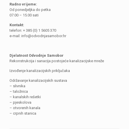
Radno vrijeme:
Od ponedjeljka do petka
07.00 – 15.00 sati
Kontakt:
telefon: + 385 (0) 1 5605 370
e-mail: info@odvodnjasamobor.hr
Djelatnost Odvodnje Samobor
Rekonstrukcija i sanacija postojeće kanalizacijske mreže
Izvođenje kanalizacijskih priključaka
Održavanje kanalizacijskih sustava
– slivnika
– taložnica
– kanalskih rešetki
– pjeskolova
– otvorenih kanala
– crpnih stanica