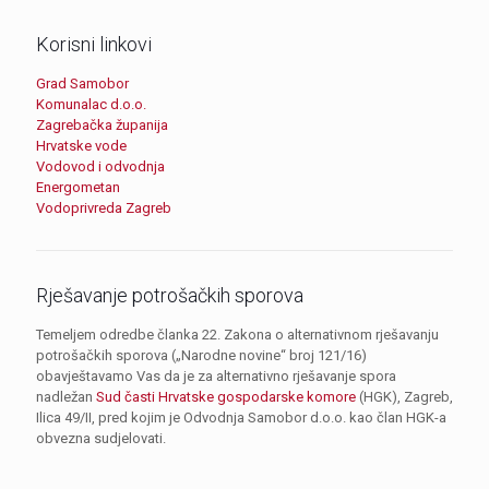
Korisni linkovi
Grad Samobor
Komunalac d.o.o.
Zagrebačka županija
Hrvatske vode
Vodovod i odvodnja
Energometan
Vodoprivreda Zagreb
Rješavanje potrošačkih sporova
Temeljem odredbe članka 22. Zakona o alternativnom rješavanju
potrošačkih sporova („Narodne novine“ broj 121/16)
obavještavamo Vas da je za alternativno rješavanje spora
nadležan
Sud časti Hrvatske gospodarske komore
(HGK), Zagreb,
Ilica 49/II, pred kojim je Odvodnja Samobor d.o.o. kao član HGK-a
obvezna sudjelovati.