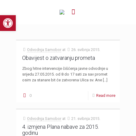
Open toolbar
Odvodnja Samobor
at
26. svibnja 2015.
Obavijest o zatvaranju prometa
Zbog hitne intervencije čišćenja javne odvodnje u
srijedu 27.05.2015. od 8 do 17 sati za sav promet
osim za stanare bit će zatvorena Ulica sv. Ane
[…]
0
Read more
Odvodnja Samobor
at
21. svibnja 2015.
4. izmjena Plana nabave za 2015.
godinu