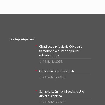
Zadnje objavljeno
Obavijest o pripajanju Odvodnje
Samobor d.o.o. Vodoopskrbi i
odvodnji d.o.o.
16. lipnja 2025.
Čestitamo Dan državnosti
29. svibnja 2025.
Sanacija kućnih priključaka u Ulici
Alojzija Stepinca
20. svibnja 2025.