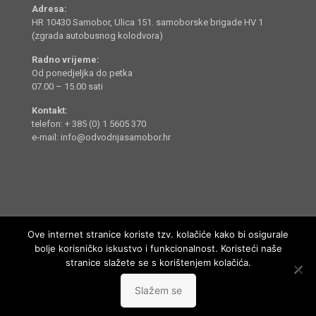
Adresa:
HR 10430 Samobor, Ulica 151. samoborske brigade HV 1
(zgrada autobusnog kolodvora)
Radno vrijeme:
Od ponedjeljka do petka
07.00 – 15.00 sati
Kontakt:
telefon: + 385 (0) 1 5605 370
e-mail: info@odvodnjasamobor.hr
Ove internet stranice koriste tzv. kolačiće kako bi osigurale
bolje korisničko iskustvo i funkcionalnost. Koristeći naše
stranice slažete se s korištenjem kolačića.
Odvodnja Samobor d.o.o. © 2014 - 2022. Sva prava pridržana.
Slažem se